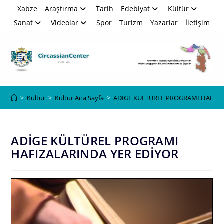
Skip
Xabze
Araştırma
Tarih
Edebiyat
Kültür
to
Sanat
Videolar
Spor
Turizm
Yazarlar
İletişim
content
Blog
>
Kültür
>
Kültür Ana Sayfa
>
ADİGE KÜLTÜREL PROGRAMI HAFIZA
ADİGE KÜLTÜREL PROGRAMI
HAFIZALARINDA YER EDİYOR