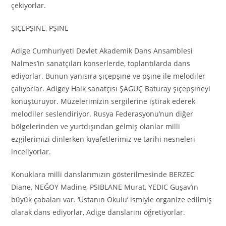
çekiyorlar.
ŞIÇEPŞINE, PŞINE
Adige Cumhuriyeti Devlet Akademik Dans Ansamblesi
Nalmes’in sanatçıları konserlerde, toplantılarda dans
ediyorlar. Bunun yanısıra şıçepşıne ve pşıne ile melodiler
çalıyorlar. Adigey Halk sanatçısı ŞAGUÇ Baturay şıçepşıneyi
konuşturuyor. Müzelerimizin sergilerine iştirak ederek
melodiler seslendiriyor. Rusya Federasyonu’nun diğer
bölgelerinden ve yurtdışından gelmiş olanlar milli
ezgilerimizi dinlerken kıyafetlerimiz ve tarihi nesneleri
inceliyorlar.
Konuklara milli danslarımızın gösterilmesinde BERZEC
Diane, NEĞOY Madine, PSIBLANE Murat, YEDIC Guşav’ın
büyük çabaları var. ‘Ustanın Okulu’ ismiyle organize edilmiş
olarak dans ediyorlar, Adige danslarını öğretiyorlar.