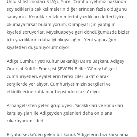
Ünlü stilist-modacı STAŞU Yure; ‘Cumhuriyetimiz hakkında
söyledikleri sıcak kelimelerin diğerlerinden fazla olduğunu
sanıyoruz. Konukların izlenimlerini yazdıkları defteri iyice
okumaya fırsat bulamıyorum. Olimpiyat için yaptığım
kıyafeti soruyorlar. Mıyekuape’ye geri döndüğümüzde bizler
için yazdıklarını daha iyi okuyacağım. Yeni yapacağım
kıyafetleri düşünüyorum’ diyor.
Adige Cumhuriyeti Kültür Bakanlığı Daire Başkanı, Adigey
Onursal Kültür Emekçisi ŞEVCEN Belle; ‘Güney bölgesi
cumhuriyetleri, eyaletlerin temsilcileri aktif olarak
sergilerde yer alıyor. Cumhuriyetimizin sergileri ve
etkinliklerine katılanlar hepsinden fazla’ diyor.
Arhangelsk’ten gelen grup üyesi; ‘Sıcaklıkları ve konukları
karşılayışları ile Adigey’den gelenleri daha ön plana
çıkartıyorum.’ dedi.
Bryuhotsevke’den gelen bir konuk ‘Adigelerin bizi karşılama