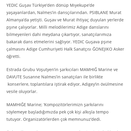
YEDIC Guşav Türkiye’den dönüp Mıyekupe’de
yaşayanlardan, Nalmes’in dansçılarından. PSIBLANE Murat
Almanya’da yetişti. Guşav ve Murat ihtiyaç duyulan yerlerde
pşıne çalıyorlar. Milli melodilerimiz Adige danslarını
bilmeyenleri dahi meydana çıkartıyor, sanatçılarımıza
bakarak dans etmelerini sağlıyor. YEDIC Guşava pşıne
çalmasını Adige Cumhuriyeti Halk Sanatçısı ĞONEJIKO Asker
öğretti.
Estrada Grubu Voşutyen’in şarkıcıları MAMHIĞ Marine ve
DAVUTE Susanne Nalmes’in sanatçıları ile birlikte
konserlere, toplantılara iştirak ediyor, Adigey’in övülmesine
vesile oluyorlar.
MAMHIĞE Marine; ‘Kompozitörlerimizn şarkılarını
söylemeye başladığımızda pek çok kişi alkışla tempo
tutuyor. Organizatörlerden çok memnunuz’dedi.