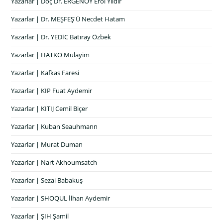
Yazarlar | Doç Dr. ERGENOY Erol Yıldır
Yazarlar | Dr. MEŞFEŞ'Ü Necdet Hatam
Yazarlar | Dr. YEDİC Batıray Özbek
Yazarlar | HATKO Mülayim
Yazarlar | Kafkas Faresi
Yazarlar | KIP Fuat Aydemir
Yazarlar | KITIJ Cemil Biçer
Yazarlar | Kuban Seauhmann
Yazarlar | Murat Duman
Yazarlar | Nart Akhoumsatch
Yazarlar | Sezai Babakuş
Yazarlar | SHOQUL İlhan Aydemir
Yazarlar | ŞIH Şamil