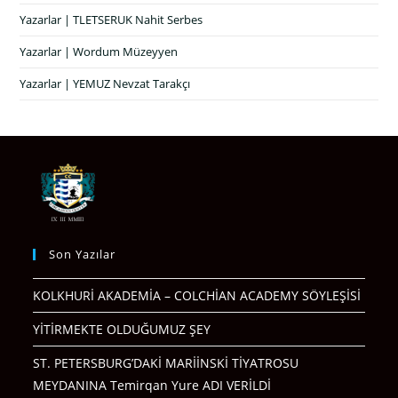
Yazarlar | TLETSERUK Nahit Serbes
Yazarlar | Wordum Müzeyyen
Yazarlar | YEMUZ Nevzat Tarakçı
Son Yazılar
KOLKHURİ AKADEMİA – COLCHİAN ACADEMY SÖYLEŞİSİ
YİTİRMEKTE OLDUĞUMUZ ŞEY
ST. PETERSBURG’DAKİ MARİİNSKİ TİYATROSU
MEYDANINA Temirqan Yure ADI VERİLDİ