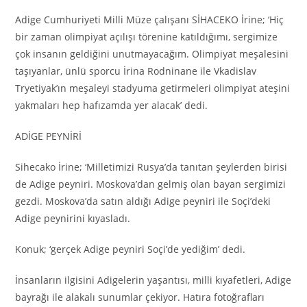
Adige Cumhuriyeti Milli Müze çalışanı SİHACEKO İrine; ‘Hiç
bir zaman olimpiyat açılışı törenine katıldığımı, sergimize
çok insanın geldiğini unutmayacağım. Olimpiyat meşalesini
taşıyanlar, ünlü sporcu İrina Rodninane ile Vkadislav
Tryetiyak’ın meşaleyi stadyuma getirmeleri olimpiyat ateşini
yakmaları hep hafızamda yer alacak’ dedi.
ADİGE PEYNİRİ
Sihecako İrine; ‘Milletimizi Rusya’da tanıtan şeylerden birisi
de Adige peyniri. Moskova’dan gelmiş olan bayan sergimizi
gezdi. Moskova’da satın aldığı Adige peyniri ile Soçi’deki
Adige peynirini kıyasladı.
Konuk; ‘gerçek Adige peyniri Soçi’de yediğim’ dedi.
İnsanların ilgisini Adigelerin yaşantısı, milli kıyafetleri, Adige
bayrağı ile alakalı sunumlar çekiyor. Hatıra fotoğrafları