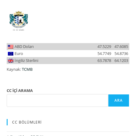
ABD Doları
47.5229
47.6085
Euro
54.7749
54.8736
İngiliz Sterlini
63.7878
64.1203
Kaynak:
TCMB
CC İÇİ ARAMA
ARA
CC BÖLÜMLERİ