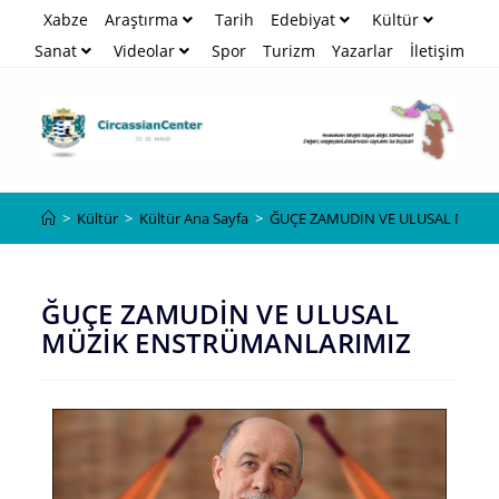
Xabze
Araştırma
Tarih
Edebiyat
Kültür
Sanat
Videolar
Spor
Turizm
Yazarlar
İletişim
Blog
>
Kültür
>
Kültür Ana Sayfa
>
ĞUÇE ZAMUDİN VE ULUSAL MÜZİ
ĞUÇE ZAMUDİN VE ULUSAL
MÜZİK ENSTRÜMANLARIMIZ