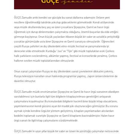
ĞUÇE Zamudin artık kendini var gücüyle bu sanat dallarına adamıştır. Onların yeni
nesillere öğretilmediği takdirde yokolup gideceklerini görmektedir. Kendi atölyesinde
veya müzik okullarında beş yaş ve üzeri çocuklara Şiçepşine, Qamil ve hasır örgü
öğretmek için durup dinlenmeden çalışmakta olduğunu, önemli başarılar da elde ettiğini
görmeye başlıyoruz. Onun küçük yaşlardan itibaren büyük bir sabır ve ustalıkla yetiştirdiği
çocuklar günümüzde usta birer Şiçepşine ve Qamil sanatçısı olmuşlardır. Öğrencileri
çeşitli Rusya şehirleri ve dış ülkelerdeki etno- müzik festival ve yarışmalarında iyi
dereceler elde etmektedir. Kurduğu “Juv” ve “Tijin” gibi müzik toplulukları eski Çerkes
halk şarkılarını seslendirmiş, albümler yapmış, festival ve konserlerde yeralmış, Çerkes
halkının sevilen müzik topluluklarından olmuşlardır.
Onun sanat çalışmaları Rusya ve dış ülkelerdeki sanat çevrelerinin dikkatini çekmiş,
Rusya televizyon kanalları onun hakkında programlar yapmış, Japon üniversitelerinin de
davetlisi olmuştur.
ĞUÇE Zamudin müzik enstrümanları Şiçepşine ve Qamil ile hasır örgü sanatının ebediyen
varolabilmesi için bunlarla ilgili tüm bilgilerin kitaplaştırılması gerektiğini anlayarak
çalışmalara koyulmuştur. Bu konulardaki bilgilerin hacimli birer büyük kitap olacaklarını,
yayımlanmasının kendi gücünü aşan bir maddi yük oluşturacağını görmüştür. Bu sorunu
aşmak içinde kendine özgü bir yöntem geliştirmiş, kitapları yayınlamadan alıcılardan
bedelini toplamak suretiyle Şiçepşine ve Qamil kitaplarını bastırabilmiştır. Halen hasır
örgü sanatı ile ilgili kitap çalışmalarını sürdürmektedir.
ĞUÇE Zamudin’in uzun yıllar büyük bir sabır ve özveri ile yürüttüğü çalışmalar neticesinde