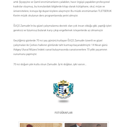
artık Şiçepşine ve Qamil enstrümanlarını çalabilen, hasır örgüyü yapabilen profesyonel
kadrolar oluşmuş, bu konulardaki bilgilerde kitap olarak kütüphane, okul, müze ve
üniversitelere, konuya ilgi duyan kişilere ulaşmıştır. Bu müzik enstrümanları TLETSERUK
Kerim müzik okulunun ders programlarında yerini almıştır.
ĞUÇE Zamudin’in bu güzel çalışmalarına destek olan çok insan olduğu gibi, yaptığı işleri
gereksiz ve lüzumsuz bularak karşı çıkıp engellemek isteyenlerde az olmamıştır
Geçtiğimiz günlerde 70 nci yaş gününü kutlayan ĞUÇE Zamudin özverili ve güzel
çalışmaları ile Çerkes halkının gönlünde taht kurmayı başarabilmiştir. 14 Nisan günü
Adıgey Ulusal Müzesi’indeki sanat buluşmasında sanatseverlere 70 yıllık yaşamının
sunumunu yapmıştır.
70 nci doğum yılın kutlu olsun Zamudin. İyi ki doğdun, iyiki varsın…
FOTOĞRAFLAR