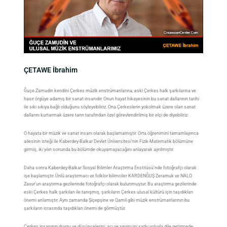
ÇETAWE İbrahim
Ğuçe Zamudin kendini Çerkes müzik enstrümanlarına, eski Çerkes halk şarkılarına ve
hasır örgüye adamış bir sanat insanıdır. Onun hayat hikayesinin bu sanat dallarının tarihi
ile sıkı sıkıya bağlı olduğunu söyleyebiliriz. Ona Çerkeslerin yokolmak üzere olan sanat
dallarını kurtarmak üzere tanrı tarafından özel görevlendirilmiş bir elçi de diyebiliriz.
O hayata bir müzik ve sanat insanı olarak başlamamıştir. Orta öğrenimini tamamlayınca
ailesinin isteği ile Kaberdey-Balkar Devlet Üniversitesi’nin Fizik-Matematik bölümüne
girmiş, iki yılın sonunda bu bölümde okuyamayacağını anlayarak ayrılmıştır.
Daha sonra Kaberdey-Balkar Sosyal Bilimler Araştırma Enstitüsü’nde fotoğrafçı olarak
işe başlamıştır. Ünlü araştırmacı ve folklor bilimciler KARDENĞUŞ Zeramuk ve NALO
Zavur’un araştırma gezilerinde fotoğrafçı olarak bulunmuştur. Bu araştırma gezilerinde
eski Çerkes halk şarkıları ile tanışmış, şarkıların Çerkes ulusal kültürü için taşıdıkları
önemi anlamıştır. Aynı zamanda Şiçepşine ve Qamil gibi müzik enstrümanlarının bu
şarkıların icrasında taşıdıkları önemi de görmüştür.
Çerkes insanının duygu ve düşüncelerini, acı ve sevincini şarkı yoluyla dile getirmede