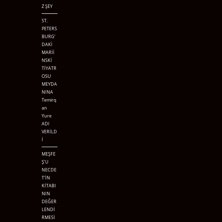
Z ŞEY
ST.
PETERS
BURG’
DAKİ
MARİİ
NSKİ
TİYATR
OSU
MEYDA
NINA
Temirq
an
Yure
ADI
VERİLD
İ
MEŞFE
Ş’U
NECDE
T’İN
KİTABI
NIN
DEĞER
LENDİ
RMESİ