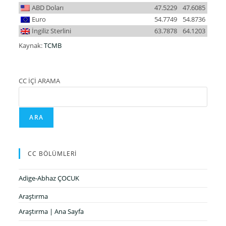
ABD Doları
47.5229
47.6085
Euro
54.7749
54.8736
İngiliz Sterlini
63.7878
64.1203
Kaynak:
TCMB
CC İÇİ ARAMA
ARA
CC BÖLÜMLERİ
Adige-Abhaz ÇOCUK
Araştırma
Araştırma | Ana Sayfa