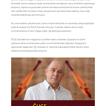
fevkalede öneme sahip bu müzik enstrümanları akordiyonun çıkışı ile birlikte kaybolmaya
başlamış, toplumsal yaşamdaki yerlerini akordiyona bırakarak bir kenara çekilmişlerdir.
Aynı şekilde kilim ve halının ortaya çıkışıyla hasır da kullanımdan kalkmış, hasır örgü
sanatıda kaybolmaya yüz tutmuştur.
Bu sanat dallarını yokolmasının Çerkes müzik kültüründe ve sanatında yolaçacağı büyük
kaybı ilk anlayan kişi ĞUÇE Zamudin olmuştur. O günden itibaren de bu müzik
enstrümanlarına ve hasır örgüye yoğun ilgi duymaya başlamıştır.
ĞUÇE Zamudin hasır örgüyü bu işi iyi bilen kadın ustalardan, Şiçepşine ve Qamil
çalmasını da bu enstrümanları çalan son temsilcilerinden öğreniyor. Şiçepşine’yi
öğrenmede Adıgey’den ÇİÇ Aslanbeç’in, Qamil’de Kaberdeyli KUŞHA Alisah’ın etkili
olduklarını kendi beyanından anlıyoruz.