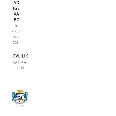
AD
İGE
XA
BZ
E
22
Ocak
2021
EVLİLİK
8 Mart
2019