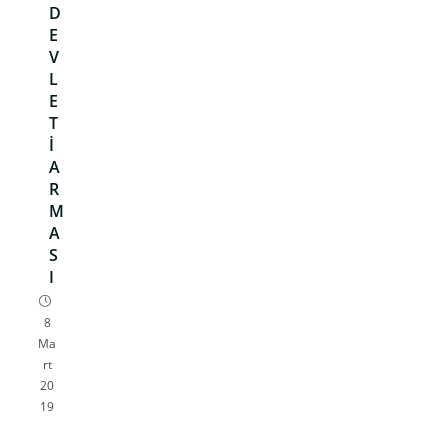
D
E
V
L
E
T
İ
A
R
M
A
S
I
8
Ma
rt
20
19