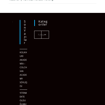
S
Kateg
O
Oriler
N
Y
A
Kategori
Zı
La
R
seçin
KOLKH
URİ
AKADE
MİA –
COLCH
İAN
ACADE
MY
SÖYLEŞ
İSİ
YİTİRM
EKTE
OLDU
ĞUMU