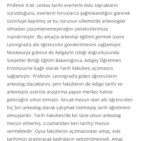
Profesör A.M. Leskov tarihi eserlerle dolu toprakların
sürüldüğünü, eserlerin hırsızlarca yağmalandığını görerek
üzüntüye kapılmış ve bu sorunun ülkemizde arkeologlar
olmadan çözümlenemeyeceğini yöneticilerimize
inandırmıştır. Bu amaçla arkeoloji eğitimi görmek üzere
Leningrad’a altı öğrencinin gönderilmesini sağlamıştır.
Moskova’ya gidince de Adigey’in isteği doğrultusunda
Sovyetler Birliği Eğitim Bakanlığınca, Adigey Öğretmen
Enstitüsü’ne bağlı olarak Tarih Fakültesi açılmasını
sağlamıştır. Profesör, Leningrad’a giden öğrencilerin
arkeolog olacaklarını, yeni fakültenin de Adige tarihi ve
arkeolojisi üzerine araştırma yapan merkez haline
geleceğini umut etmiştir. Ancak mezun olan altı öğrenciden
hiç biri arkeolog olarak çalışmak istemeyip tarih öğretmeni
olmuşlardır. Tarih Fakültesi’de bir tane olsun arkeolog
mezun etmemiş, o zamandan beri tarihçi mezun
vermektedir. Oysa fakültenin açılmasından amaç, eski
tarihimizi araştıracak kadroların yetiştirilmesiydi. Amaç