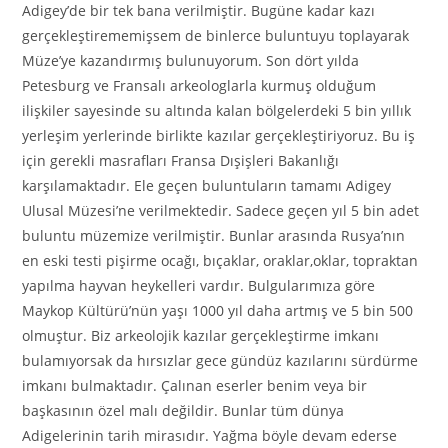
Adigey’de bir tek bana verilmiştir. Bugüne kadar kazı
gerçekleştirememişsem de binlerce buluntuyu toplayarak
Müze’ye kazandırmış bulunuyorum. Son dört yılda
Petesburg ve Fransalı arkeologlarla kurmuş olduğum
ilişkiler sayesinde su altında kalan bölgelerdeki 5 bin yıllık
yerleşim yerlerinde birlikte kazılar gerçekleştiriyoruz. Bu iş
için gerekli masrafları Fransa Dışişleri Bakanlığı
karşılamaktadır. Ele geçen buluntuların tamamı Adigey
Ulusal Müzesi’ne verilmektedir. Sadece geçen yıl 5 bin adet
buluntu müzemize verilmiştir. Bunlar arasında Rusya’nın
en eski testi pişirme ocağı, bıçaklar, oraklar,oklar, topraktan
yapılma hayvan heykelleri vardır. Bulgularımıza göre
Maykop Kültürü’nün yaşı 1000 yıl daha artmış ve 5 bin 500
olmuştur. Biz arkeolojik kazılar gerçekleştirme imkanı
bulamıyorsak da hırsızlar gece gündüz kazılarını sürdürme
imkanı bulmaktadır. Çalınan eserler benim veya bir
başkasının özel malı değildir. Bunlar tüm dünya
Adigelerinin tarih mirasıdır. Yağma böyle devam ederse