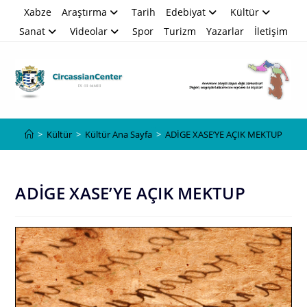
Skip
Xabze
Araştırma
Tarih
Edebiyat
Kültür
to
Sanat
Videolar
Spor
Turizm
Yazarlar
İletişim
content
Blog
>
Kültür
>
Kültür Ana Sayfa
>
ADİGE XASE’YE AÇIK MEKTUP
ADİGE XASE’YE AÇIK MEKTUP