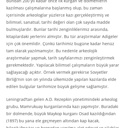
Bundan 200 yıl kadar önce ilk kurgan ve dolmenlerin
kazılması çalışmalarına başlanmış olup, bu zaman
içerisinde arkeologlar yüzlerce kazı gerçekleştirmiş ve
bilimsel, sanatsal, tarihi değeri olan çok sayıda madde
bulmuşlardır. Bunlar tarihi zenginliklerimiz arasında,
kitaplardaki yerlerini almıştır. Bu tür araştırmalar Adigeler
için çok önemlidir. Çünkü tarihimiz bugüne kadar henüz
tam olarak yazılmamıştır. Bu nedenle arkeolojik
araştırmalar yapmak, tarih sayfalarımızı zenginleştirmek
gerekmektedir. Yapılacak bilimsel çalışmaların büyük yarar
sağlayacağı açıktır. Örnek vermek gerekirse Sovyetler
Birliği’nin son on yılında ülkemizde yapılan kazılarda elde
edilen bulgular tarihimize büyük gelişme sağlamıştır.
Leningrad’tan gelen A.D. Rezepkin yönetimindeki arkeolog
grubu, Mamrukuay kurganlarında kazı yapmıştır. Buradaki
bir dolmende, büyük Maykop kurganı Osad kazıldığından
(1897) bu yana ele geçmeyen altından kap kacak,
bilezik,iğne,taş ve bronzdan yapılma alet edevat ve silahlar,