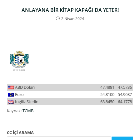
ANLAYANA BİR KİTAP KAPAĞI DA YETER!
2 Nisan 2024
ABD Doları
47.4881
47.5736
Euro
54.8100
54.9087
İngiliz Sterlini
63.8450
64.1778
Kaynak:
TCMB
CC İÇİ ARAMA