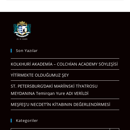
Son Yazılar
KOLKHURİ AKADEMİA – COLCHİAN ACADEMY SÖYLEŞİSİ
YİTİRMEKTE OLDUĞUMUZ ŞEY
ST. PETERSBURG’DAKİ MARİİNSKİ TİYATROSU
MEYDANINA Temirqan Yure ADI VERİLDİ
MEŞFEŞ’U NECDET’İN KİTABININ DEĞERLENDİRMESİ
Kategoriler