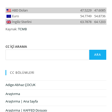
ABD Doları
47.5229
47.6085
Euro
54.7749
54.8736
İngiliz Sterlini
63.7878
64.1203
Kaynak:
TCMB
CC İÇİ ARAMA
ARA
CC BÖLÜMLERİ
Adige-Abhaz ÇOCUK
Araştırma
Araştırma | Ana Sayfa
Araştırma | KAFFED Dosyası