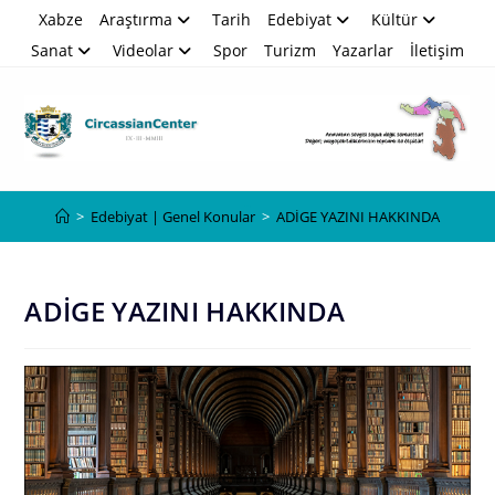
Skip
Xabze
Araştırma
Tarih
Edebiyat
Kültür
to
Sanat
Videolar
Spor
Turizm
Yazarlar
İletişim
content
Blog
>
Edebiyat | Genel Konular
>
ADİGE YAZINI HAKKINDA
ADİGE YAZINI HAKKINDA