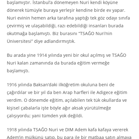
başlamıştır. İstanbul’a dönemeyen Nuri kendi köyüne
dönerek tümüyle buraya yerleşir kendine birde ev yapar.
Nuri evinin hemen arka tarafına yaptığı tek göz odayı sınıfa
çevirmiş ve ulaşabildiği, razı edebildiği insanları burada
okutmağa başlamıştı. Biz burasını “
TSAĞO
Nuri’nin
Üniversitesi” diye adlandırmıştık.
Bu arada yine 1914 yılında yeni bir okul açılmış ve
TSAĞO
Nuri kalan zamanında da burada eğitim vermeğe
başlamıştı.
1916 yılında Baksan’daki ilköğretim okuluna beni de
çağırdılar ve bir yıl da ben Arap harfleri ile Adigece eğitim
verdim. O dönemde eğitim, açılabilen tek tük okullarda ve
kişisel çabalarla işte böyle ağır aksak yürütülmeğe
çalışıyordu; yani tümden yok değildi.
1918 yılında
TSAĞO
Nuri ve DIM Adem kafa kafaya vererek
Adem’in mülkünü satıp, bu para ile bir matbaa satın almaya