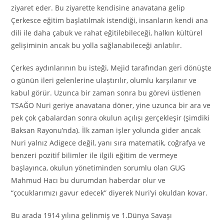
ziyaret eder. Bu ziyarette kendisine anavatana gelip
Çerkesce eğitim başlatılmak istendiği, insanların kendi ana
dili ile daha çabuk ve rahat eğitilebileceği, halkın kültürel
gelişiminin ancak bu yolla sağlanabileceği anlatılır.
Çerkes aydınlarının bu isteği, Mejid tarafından geri dönüşte
o günün ileri gelenlerine ulaştırılır, olumlu karşılanır ve
kabul görür. Uzunca bir zaman sonra bu görevi üstlenen
TSAĞO
Nuri geriye anavatana döner, yine uzunca bir ara ve
pek çok çabalardan sonra okulun açılışı gerçekleşir (şimdiki
Baksan Rayonu’nda). İlk zaman işler yolunda gider ancak
Nuri yalnız Adigece değil, yanı sıra matematik, coğrafya ve
benzeri pozitif bilimler ile ilgili eğitim de vermeye
başlayınca, okulun yönetiminden sorumlu olan GUG
Mahmud Hacı bu durumdan haberdar olur ve
“çocuklarımızı gavur edecek” diyerek Nuri’yi okuldan kovar.
Bu arada 1914 yılına gelinmiş ve 1.Dünya Savaşı