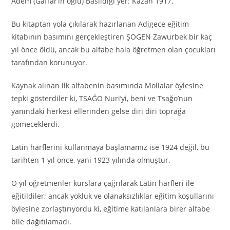
Adem (Gaffar’ın oğlu) Basıldığı yer: Kazan 1917.
Bu kitaptan yola çıkılarak hazırlanan Adigece eğitim
kitabının basımını gerçekleştiren ŞOGEN Zawurbek bir kaç
yıl önce öldü, ancak bu alfabe hala öğretmen olan çocukları
tarafından korunuyor.
Kaynak alınan ilk alfabenin basımında Mollalar öylesine
tepki gösterdiler ki, TSAĞO Nuri’yi, beni ve Tsağo’nun
yanındaki herkesi ellerinden gelse diri diri toprağa
gömeceklerdi.
Latin harflerini kullanmaya başlamamız ise 1924 değil, bu
tarihten 1 yıl önce, yani 1923 yılında olmuştur.
O yıl öğretmenler kurslara çağrılarak Latin harfleri ile
eğitildiler; ancak yokluk ve olanaksızlıklar eğitim koşullarını
öylesine zorlaştırıyordu ki, eğitime katılanlara birer alfabe
bile dağıtılamadı.