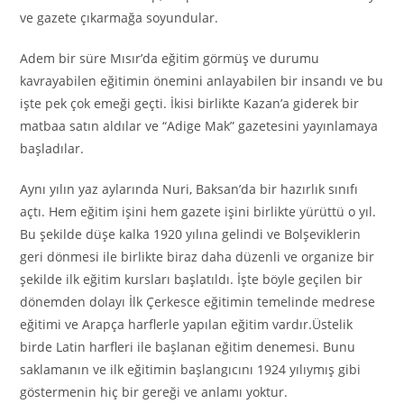
ve gazete çıkarmağa soyundular.
Adem bir süre Mısır’da eğitim görmüş ve durumu
kavrayabilen eğitimin önemini anlayabilen bir insandı ve bu
işte pek çok emeği geçti. İkisi birlikte Kazan’a giderek bir
matbaa satın aldılar ve “Adige Mak” gazetesini yayınlamaya
başladılar.
Aynı yılın yaz aylarında Nuri, Baksan’da bir hazırlık sınıfı
açtı. Hem eğitim işini hem gazete işini birlikte yürüttü o yıl.
Bu şekilde düşe kalka 1920 yılına gelindi ve Bolşeviklerin
geri dönmesi ile birlikte biraz daha düzenli ve organize bir
şekilde ilk eğitim kursları başlatıldı. İşte böyle geçilen bir
dönemden dolayı İlk Çerkesce eğitimin temelinde medrese
eğitimi ve Arapça harflerle yapılan eğitim vardır.Üstelik
birde Latin harfleri ile başlanan eğitim denemesi. Bunu
saklamanın ve ilk eğitimin başlangıcını 1924 yılıymış gibi
göstermenin hiç bir gereği ve anlamı yoktur.