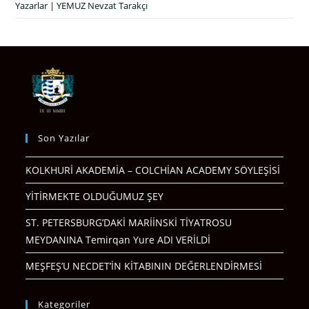
Yazarlar | YEMUZ Nevzat Tarakçı
Son Yazılar
KOLKHURİ AKADEMİA – COLCHİAN ACADEMY SÖYLEŞİSİ
YİTİRMEKTE OLDUĞUMUZ ŞEY
ST. PETERSBURG’DAKİ MARİİNSKİ TİYATROSU
MEYDANINA Temirqan Yure ADI VERİLDİ
MEŞFEŞ’U NECDET’İN KİTABININ DEĞERLENDİRMESİ
Kategoriler