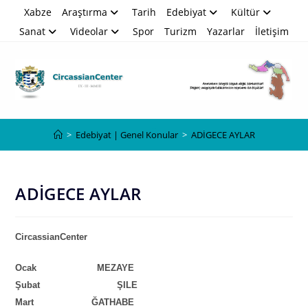
Skip
Xabze
Araştırma
Tarih
Edebiyat
Kültür
to
Sanat
Videolar
Spor
Turizm
Yazarlar
İletişim
content
Blog
>
Edebiyat | Genel Konular
>
ADİGECE AYLAR
ADİGECE AYLAR
CircassianCenter
Ocak MEZAYE
Şubat ŞILE
Mart ĞATHABE