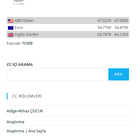
ABD Doları
47.5229
47.6085
Euro
54.7749
54.8736
İngiliz Sterlini
63.7878
64.1203
Kaynak:
TCMB
CC İÇİ ARAMA
ARA
CC BÖLÜMLERİ
Adige-Abhaz ÇOCUK
Araştırma
Araştırma | Ana Sayfa