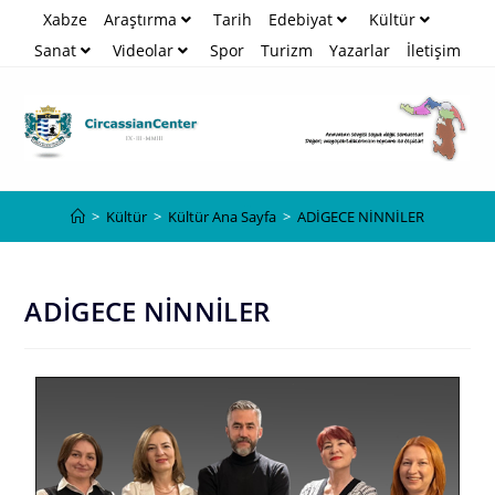
Xabze
Araştırma
Tarih
Edebiyat
Kültür
Sanat
Videolar
Spor
Turizm
Yazarlar
İletişim
Blog
>
Kültür
>
Kültür Ana Sayfa
>
ADİGECE NİNNİLER
ADİGECE NİNNİLER