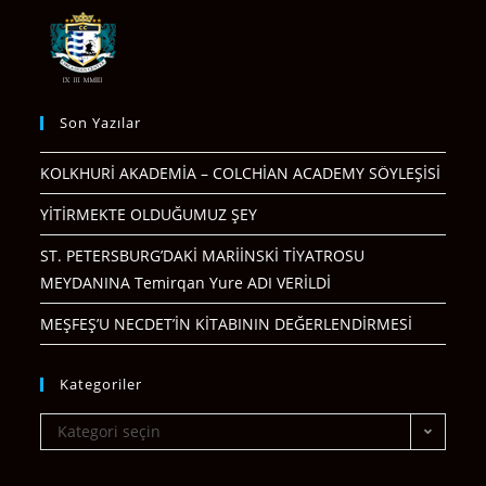
Son Yazılar
KOLKHURİ AKADEMİA – COLCHİAN ACADEMY SÖYLEŞİSİ
YİTİRMEKTE OLDUĞUMUZ ŞEY
ST. PETERSBURG’DAKİ MARİİNSKİ TİYATROSU
MEYDANINA Temirqan Yure ADI VERİLDİ
MEŞFEŞ’U NECDET’İN KİTABININ DEĞERLENDİRMESİ
Kategoriler
Kategori seçin