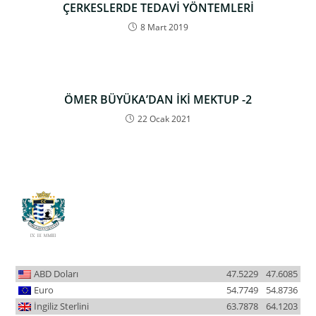
ÇERKESLERDE TEDAVİ YÖNTEMLERİ
8 Mart 2019
ÖMER BÜYÜKA’DAN İKİ MEKTUP -2
22 Ocak 2021
ABD Doları
47.5229
47.6085
Euro
54.7749
54.8736
İngiliz Sterlini
63.7878
64.1203