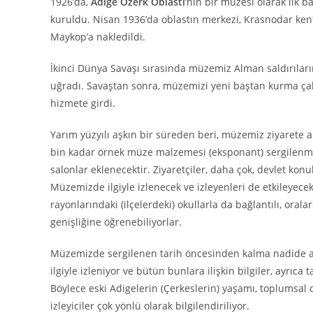
1926’da,
Adige Özerk Oblastı
‘nın bir müzesi olarak ilk 
kuruldu. Nisan 1936’da oblastın merkezi, Krasnodar k
Maykop’a nakledildi.
İkinci Dünya Savaşı sırasında müzemiz Alman saldırılar
uğradı. Savaştan sonra, müzemizi yeni baştan kurma çal
hizmete girdi.
Yarım yüzyılı aşkın bir süreden beri, müzemiz ziyarete 
bin kadar örnek müze malzemesi (eksponant) sergilenmek
salonlar eklenecektir. Ziyaretçiler, daha çok, devlet konu
Müzemizde ilgiyle izlenecek ve izleyenleri de etkileyece
rayonlarındaki (ilçelerdeki) okullarla da bağlantılı, ora
genişliğine öğrenebiliyorlar.
Müzemizde sergilenen tarih öncesinden kalma nadide ar
ilgiyle izleniyor ve bütün bunlara ilişkin bilgiler, ayrıca
Böylece eski Adigelerin (Çerkeslerin) yaşamı, toplumsal d
izleyiciler çok yönlü olarak bilgilendiriliyor.