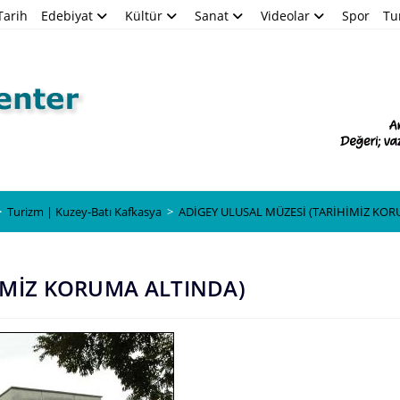
Tarih
Edebiyat
Kültür
Sanat
Videolar
Spor
Tu
Blog
>
Turizm | Kuzey-Batı Kafkasya
>
ADİGEY ULUSAL MÜZESİ (TARİHİMİZ KOR
İMİZ KORUMA ALTINDA)