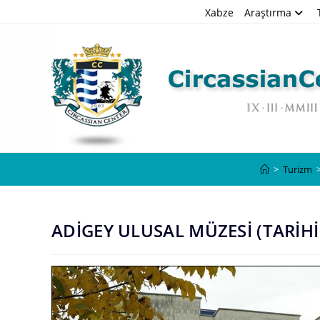
Skip
Xabze
Araştırma
to
content
>
Turizm
ADİGEY ULUSAL MÜZESİ (TARİH