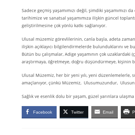
Sadece geçmiş yaşamımızı değil, şimdiki yaşamımızı da 
tarihimize ve sanatsal yaşamımıza ilişkin güncel toplantı
geliştirilmesine çok yönlü katkı sağlanıyor.
Ulusal müzemiz görevlilerinin, canla başla, adeta zamanla 
ilişkin açıklayıcı bilgilendirmelerde bulunduklarını ve 
Bütün bu çalışmalar, Adige yaşamının çok uzaklardaki (ç
araştırmaya, öğretmeye, doğru düşündürmeye, kişinin bi
Ulusal Müzemiz, her bir yeni yılı, yeni düzenlemelerle, sü
amaçlanıyor, çünkü Müzemiz, Ulusumuzundur, Ulusun gel
Sağlık ve esenlik dolu bir yaşam, güzel yarınlara ulaşma 
Facebook
Twitter
Email
P