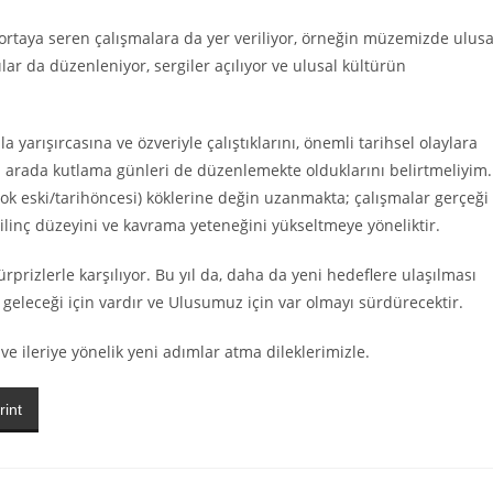
ortaya seren çalışmalara da yer veriliyor, örneğin müzemizde ulusa
lar da düzenleniyor, sergiler açılıyor ve ulusal kültürün
yarışırcasına ve özveriyle çalıştıklarını, önemli tarihsel olaylara
bu arada kutlama günleri de düzenlemekte olduklarını belirtmeliyim.
ok eski/tarihöncesi) köklerine değin uzanmakta; çalışmalar gerçeği
linç düzeyini ve kavrama yeteneğini yükseltmeye yöneliktir.
rprizlerle karşılıyor. Bu yıl da, daha da yeni hedeflere ulaşılması
eceği için vardır ve Ulusumuz için var olmayı sürdürecektir.
ve ileriye yönelik yeni adımlar atma dileklerimizle.
rint