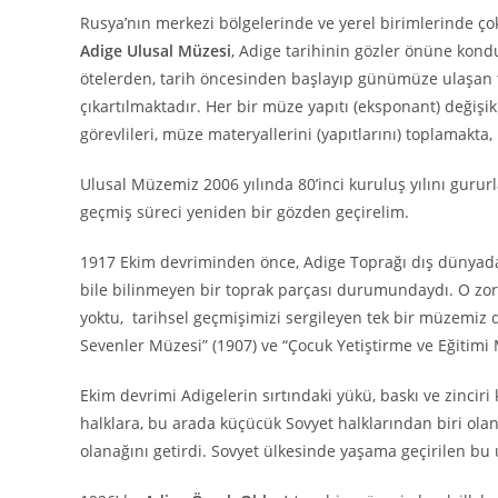
Rusya’nın merkezi bölgelerinde ve yerel birimlerinde ç
Adige Ulusal Müzesi
, Adige tarihinin gözler önüne kondu
ötelerden, tarih öncesinden başlayıp günümüze ulaşan t
çıkartılmaktadır. Her bir müze yapıtı (eksponant) değişik
görevlileri, müze materyallerini (yapıtlarını) toplamakta,
Ulusal Müzemiz 2006 yılında 80’inci kuruluş yılını gurur
geçmiş süreci yeniden bir gözden geçirelim.
1917 Ekim devriminden önce, Adige Toprağı dış dünyada
bile bilinmeyen bir toprak parçası durumundaydı. O zor
yoktu, tarihsel geçmişimizi sergileyen tek bir müzemiz 
Sevenler Müzesi” (1907) ve “Çocuk Yetiştirme ve Eğitimi 
Ekim devrimi Adigelerin sırtındaki yükü, baskı ve zinciri
halklara, bu arada küçücük Sovyet halklarından biri olan
olanağını getirdi. Sovyet ülkesinde yaşama geçirilen bu u