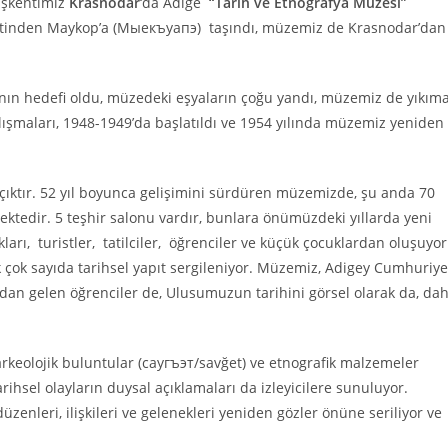
başkentimiz
Krasnodar
‘da Adige
“Tarih ve Etnografya Müzesi”
entinden Maykop’a (Мыекъуапэ) taşındı, müzemiz de Krasnodar’dan
ının hedefi oldu, müzedeki eşyaların çoğu yandı, müzemiz de yıkım
ışmaları, 1948-1949’da başlatıldı ve 1954 yılında müzemiz yeniden
açıktır. 52 yıl boyunca gelişimini sürdüren müzemizde, şu anda 70
tedir. 5 teşhir salonu vardır, bunlara önümüzdeki yıllarda yeni
kları, turistler, tatilciler, öğrenciler ve küçük çocuklardan oluşuyor
k çok sayıda tarihsel yapıt sergileniyor. Müzemiz, Adigey Cumhuriye
lardan gelen öğrenciler de, Ulusumuzun tarihini görsel olarak da, da
keolojik buluntular (саугъэт/savğet) ve etnografik malzemeler
 tarihsel olayların duysal açıklamaları da izleyicilere sunuluyor.
üzenleri, ilişkileri ve gelenekleri yeniden gözler önüne seriliyor ve