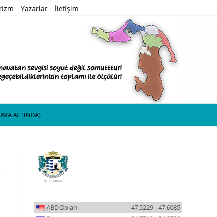
rizm
Yazarlar
İletişim
UMA ALTINDA)
ABD Doları
47.5229
47.6085