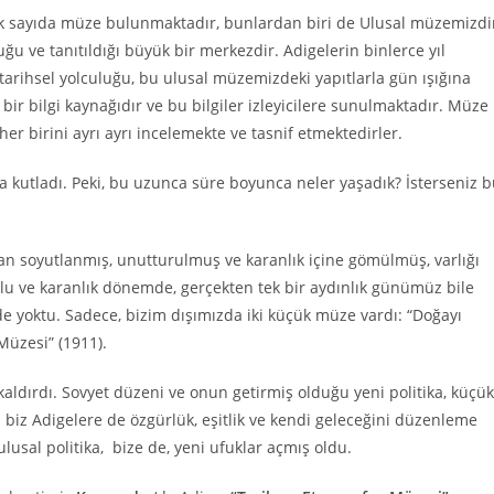
ok sayıda müze bulunmaktadır, bunlardan biri de Ulusal müzemizdi
ğu ve tanıtıldığı büyük bir merkezdir. Adigelerin binlerce yıl
arihsel yolculuğu, bu ulusal müzemizdeki yapıtlarla gün ışığına
 bir bilgi kaynağıdır ve bu bilgiler izleyicilere sunulmaktadır. Müze
 her birini ayrı ayrı incelemekte ve tasnif etmektedirler.
la kutladı. Peki, bu uzunca süre boyunca neler yaşadık? İsterseniz 
n soyutlanmış, unutturulmuş ve karanlık içine gömülmüş, varlığı
lu ve karanlık dönemde, gerçekten tek bir aydınlık günümüz bile
de yoktu. Sadece, bizim dışımızda iki küçük müze vardı: “Doğayı
Müzesi” (1911).
 kaldırdı. Sovyet düzeni ve onun getirmiş olduğu yeni politika, küçük
 biz Adigelere de özgürlük, eşitlik ve kendi geleceğini düzenleme
lusal politika, bize de, yeni ufuklar açmış oldu.