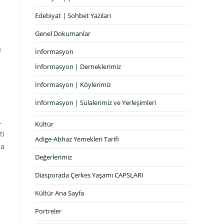
Edebiyat | Sohbet Yazıları
Genel Dokumanlar
a
İnformasyon
İnformasyon | Derneklerimiz
İnformasyon | Köylerimiz
İnformasyon | Sülalerimiz ve Yerleşimleri
.
Kültür
ti
Adige-Abhaz Yemekleri Tarifi
ha
Değerlerimiz
Diasporada Çerkes Yaşamı CAPSLARI
Kültür Ana Sayfa
Portreler