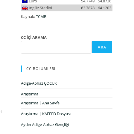
Euro
54.7749
54.8736
İngiliz Sterlini
63.7878
64.1203
Kaynak:
TCMB
CC İÇİ ARAMA
ARA
CC BÖLÜMLERİ
Adige-Abhaz ÇOCUK
Araştırma
Araştırma | Ana Sayfa
i
Araştırma | KAFFED Dosyası
Aydın Adige-Abhaz Gençliği