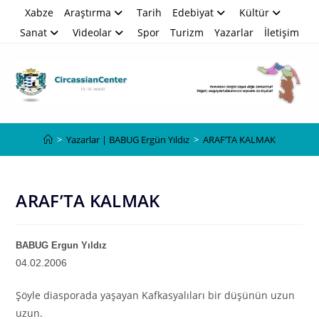
Skip
Xabze
Araştırma
Tarih
Edebiyat
Kültür
to
Sanat
Videolar
Spor
Turizm
Yazarlar
İletişim
content
Blog
>
Yazarlar | BABUG Ergün Yıldız
>
ARAF’TA KALMAK
ARAF’TA KALMAK
BABUG Ergun Yıldız
04.02.2006
Şöyle diasporada yaşayan Kafkasyalıları bir düşünün uzun
uzun.