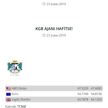
23 Şubat 2019
KGB AJANI HAFİTSE!
23 Şubat 2019
ABD Doları
47.5229
47.6085
Euro
54.7749
54.8736
İngiliz Sterlini
63.7878
64.1203
Kaynak:
TCMB