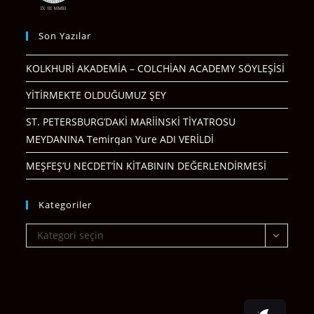
Son Yazılar
KOLKHURİ AKADEMİA – COLCHİAN ACADEMY SÖYLEŞİSİ
YİTİRMEKTE OLDUĞUMUZ ŞEY
ST. PETERSBURG’DAKİ MARİİNSKİ TİYATROSU
MEYDANINA Temirqan Yure ADI VERİLDİ
MEŞFEŞ’U NECDET’İN KİTABININ DEĞERLENDİRMESİ
Kategoriler
Kategoriler
Kategori seçin