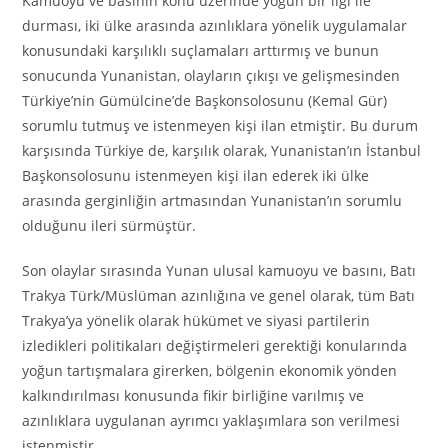
Kamuoyu ve basının konu üzerinde yoğun bir ilgi ile
durması, iki ülke arasında azınlıklara yönelik uygulamalar
konusundaki karşılıklı suçlamaları arttırmış ve bunun
sonucunda Yunanistan, olayların çıkışı ve gelişmesinden
Türkiye’nin Gümülcine’de Başkonsolosunu (Kemal Gür)
sorumlu tutmuş ve istenmeyen kişi ilan etmiştir. Bu durum
karşısında Türkiye de, karşılık olarak, Yunanistan’ın İstanbul
Başkonsolosunu istenmeyen kişi ilan ederek iki ülke
arasında gerginliğin artmasından Yunanistan’ın sorumlu
olduğunu ileri sürmüştür.
Son olaylar sırasında Yunan ulusal kamuoyu ve basını, Batı
Trakya Türk/Müslüman azınlığına ve genel olarak, tüm Batı
Trakya’ya yönelik olarak hükümet ve siyasi partilerin
izledikleri politikaları değiştirmeleri gerektiği konularında
yoğun tartışmalara girerken, bölgenin ekonomik yönden
kalkındırılması konusunda fikir birliğine varılmış ve
azınlıklara uygulanan ayrımcı yaklaşımlara son verilmesi
istenmiştir.