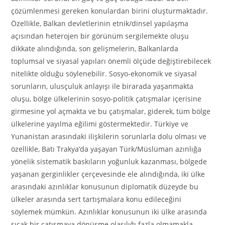
çözümlenmesi gereken konulardan birini oluşturmaktadır.
Özellikle, Balkan devletlerinin etnik/dinsel yapılaşma
açısından heterojen bir görünüm sergilemekte oluşu
dikkate alındığında, son gelişmelerin, Balkanlarda
toplumsal ve siyasal yapıları önemli ölçüde değiştirebilecek
nitelikte olduğu söylenebilir. Sosyo-ekonomik ve siyasal
sorunların, ulusçuluk anlayışı ile birarada yaşanmakta
oluşu, bölge ülkelerinin sosyo-politik çatışmalar içerisine
girmesine yol açmakta ve bu çatışmalar, giderek, tüm bölge
ülkelerine yayılma eğilimi göstermektedir. Türkiye ve
Yunanistan arasındaki ilişkilerin sorunlarla dolu olması ve
özellikle, Batı Trakya’da yaşayan Türk/Müslüman azınlığa
yönelik sistematik baskıların yoğunluk kazanması, bölgede
yaşanan gerginlikler çerçevesinde ele alındığında, iki ülke
arasındaki azınlıklar konusunun diplomatik düzeyde bu
ülkeler arasında sert tartışmalara konu edileceğini
söylemek mümkün. Azınlıklar konusunun iki ülke arasında
sıcak bir çatışmaya dönüşme olasılığı fazla olmamakla