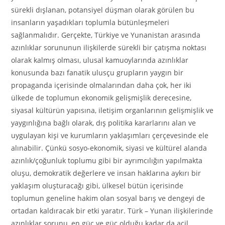
sürekli dışlanan, potansiyel düşman olarak görülen bu
insanların yaşadıkları toplumla bütünleşmeleri
sağlanmalıdır. Gerçekte, Türkiye ve Yunanistan arasında
azınlıklar sorununun ilişkilerde sürekli bir çatışma noktası
olarak kalmış olması, ulusal kamuoylarında azınlıklar
konusunda bazı fanatik ulusçu grupların yaygın bir
propaganda içerisinde olmalarından daha çok, her iki
ülkede de toplumun ekonomik gelişmişlik derecesine,
siyasal kültürün yapısına, iletişim organlarının gelişmişlik ve
yaygınlığına bağlı olarak, dış politika kararlarını alan ve
uygulayan kişi ve kurumların yaklaşımları çerçevesinde ele
alınabilir. Çünkü sosyo-ekonomik, siyasi ve kültürel alanda
azınlık/çoğunluk toplumu gibi bir ayrımcılığın yapılmakta
oluşu, demokratik değerlere ve insan haklarına aykırı bir
yaklaşım oluşturacağı gibi, ülkesel bütün içerisinde
toplumun geneline hakim olan sosyal barış ve dengeyi de
ortadan kaldıracak bir etki yaratır. Türk – Yunan ilişkilerinde
azınlıklar sorunu, en güç ve güç olduğu kadar da acil