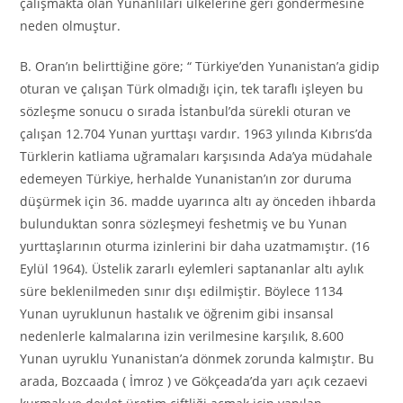
çalışmakta olan Yunanlıları ülkelerine geri göndermesine
neden olmuştur.
B. Oran’ın belirttiğine göre; “ Türkiye’den Yunanistan’a gidip
oturan ve çalışan Türk olmadığı için, tek taraflı işleyen bu
sözleşme sonucu o sırada İstanbul’da sürekli oturan ve
çalışan 12.704 Yunan yurttaşı vardır. 1963 yılında Kıbrıs’da
Türklerin katliama uğramaları karşısında Ada’ya müdahale
edemeyen Türkiye, herhalde Yunanistan’ın zor duruma
düşürmek için 36. madde uyarınca altı ay önceden ihbarda
bulunduktan sonra sözleşmeyi feshetmiş ve bu Yunan
yurttaşlarının oturma izinlerini bir daha uzatmamıştır. (16
Eylül 1964). Üstelik zararlı eylemleri saptananlar altı aylık
süre beklenilmeden sınır dışı edilmiştir. Böylece 1134
Yunan uyruklunun hastalık ve öğrenim gibi insansal
nedenlerle kalmalarına izin verilmesine karşılık, 8.600
Yunan uyruklu Yunanistan’a dönmek zorunda kalmıştır. Bu
arada, Bozcaada ( İmroz ) ve Gökçeada’da yarı açık cezaevi