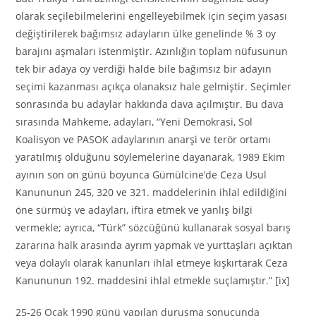
olarak seçilebilmelerini engelleyebilmek için seçim yasası
değiştirilerek bağımsız adayların ülke genelinde % 3 oy
barajını aşmaları istenmiştir. Azınlığın toplam nüfusunun
tek bir adaya oy verdiği halde bile bağımsız bir adayın
seçimi kazanması açıkça olanaksız hale gelmiştir. Seçimler
sonrasında bu adaylar hakkında dava açılmıştır. Bu dava
sırasında Mahkeme, adayları, “Yeni Demokrasi, Sol
Koalisyon ve PASOK adaylarının anarşi ve terör ortamı
yaratılmış olduğunu söylemelerine dayanarak, 1989 Ekim
ayının son on günü boyunca Gümülcine’de Ceza Usul
Kanununun 245, 320 ve 321. maddelerinin ihlal edildiğini
öne sürmüş ve adayları, iftira etmek ve yanlış bilgi
vermekle; ayrıca, “Türk” sözcüğünü kullanarak sosyal barış
zararına halk arasında ayrım yapmak ve yurttaşları açıktan
veya dolaylı olarak kanunları ihlal etmeye kışkırtarak Ceza
Kanununun 192. maddesini ihlal etmekle suçlamıştır.” [ix]
25-26 Ocak 1990 günü yapılan duruşma sonucunda