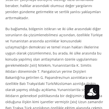
beraber, halklar arasındaki olumsuz değer yargılarını
yeniden gündeme getirmekte ve sertlik yanlısı yaklaşımları
arttırmaktadır.
Bu bağlamda, bölgenin istikrarı ve iki ülke arasındaki diğer
sorunların da çözümlenebilmesi açısından, özellikle Türkiye
ve Yunanistan arasında azınlıklar konusundaki
uzlaşmazlığın demokrasi ve temel insan hakları ilkelerine
uygun olarak çözümlenmesi, bu arada, iki ülke arasında bu
konuda yapılmış olan antlaşmaların özenle uygulanması
gerekmektedir.[xiii] Nitekim, Yunanistan’da K. Simitis
iktidarı döneminde T. Pangalos’un yerine Dışişleri
Bakanlığı’na getirilen G. Papandreu’nun azınlıklara ve
özellikle Batı Trakya’daki Türk/Müslüman azınlığa ilişkin
olarak yapmış olduğu açıklama, Yunanistan’da siyasi
iktidarın geleneksel politikasında bir değişimin yaşanmakta
olduğuna ilişkin kimi işaretler vermiştir.[xiv] Uzun zamandır
Batı Trakya Türk azınlığının özellikle eğitim alanında çekmiş