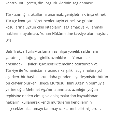
kontrolünü içeren, dini özgürlüklerinin sağlanması;
Türk azınlığın; okullarını onarmak, genişletmek, inşa etmek,
Türkçe konuşan öğretmenler tayin etmek, ve günün
koşullarına uygun okul kitaplarını sağlamak ve kullanmak
haklarına uyulması; Yunan Hükümetine tavsiye olunmuştur.
[xi]
Batı Trakya Türk/Müslüman azınlığa yönelik saldırıların
yaratmış olduğu gerginlik, azınlıklar ile Yunanlılar
arasındaki ilişkileri güvensizlik temeline oturturken ve
Türkiye ile Yunanistan arasında karşılıklı suçlamalara yol
açarken, bir başka sorun daha gündeme yerleşmiştir; bütün
bu olaylar olurken, İskeçe Müftüsü Hilmi Aga’nın ölümüyle
yerine oğlu Mehmet Aga’nın atanması, azınlığın yoğun
tepkisine neden olmuş ve anlaşmalardan kaynaklanan
haklarını kullanarak kendi müftülerini kendilerinin
seçeceklerini, atamayı tanımayacaklarını belirtmişlerdir.