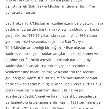
Trakya Türk Gençler Birliği”nin adı polis yoluyla
değiştirilerek “Batı Trakya Müslüman Gençler Birliği”ne
dönüştürülmüştür.
Batı Trakya Türk/Müslüman azınlığı üzerinde oluşturulmaya
başlanan bu türden baskıların yol açmış olduğu bir başka
gerginlik ise, 1989-90 yıllarında yaşanmıştır. 1989 Yunan
genel seçimleri sırasında, seçimlere Batı Trakya
Türk/Müslüman azınlığı bir bağımsız liste oluşturarak
katılmış ve bu seçime katılan adaylardan Sadık Ahmet ve
İbrahim Şerif, azınlık temsilcileri olarak parlamentoya
katılmışlardır. Ancak, Haziran’da yapılan seçimlerin
yenilenmesine karar verilmiş ve Kasım 1989’da seçime
gidileceği açıklanmıştır. Bu seçimlere hazırlanan adaylar,
hazırladıkları seçim bildirgelerinde Batı Trakya Türk azınlığı
olarak kendilerini tanımlamışlardır. Buna karşın,
adaylardan Sadık Ahmet ve İbrahim Şerif bu seçimlerde
parlamentoya katılamamışlardır. Kasım 1989 seçimlerinde
Batı Trakya Türk azınlığı temsilcilerinin bağımsız aday