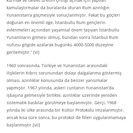
kurmak ve devlet üretim çiftliği açmak için yapılan
kamulaştırmalar da buralarda oturan Rum azınlığın
Yunanistan’a göçmesiyle sonuçlanmıştır. Fakat bu göçleri
doğuran en önemli öge, İstanbullu Rum gençlerin
evlenmeleri açısından yaşamsal önem taşıyan İstanbullu
Yunanlıların gitmesi olmuş, bundan sonra İstanbul Rum
nüfusu gitgide azalarak bugünkü 4000-5000 düzeyine
gerilemiştir.” [vi]
1960 sonrasında, Türkiye ve Yunanistan arasındaki
ilişkilerin Kıbrıs sorunundan dolayı dalgalanma göstermiş
olması, azınlıklar konusunda da benzer yansımalar
yapmıştır. 1967 yılında, askeri cuntanın Yunanistan’da
işbaşına gelmesiyle birlikte, azınlıklar üzerinde yeniden
sistematik baskılar görülmeye başlanmıştır. Gerçi, 1968
yılında iki ülke arasında bir Kültür Protokolü imzalanmıştır,
ancak kısa süre sonra, bu protokol de fiilen uygulanmamaya
başlanmıştır.[vii]