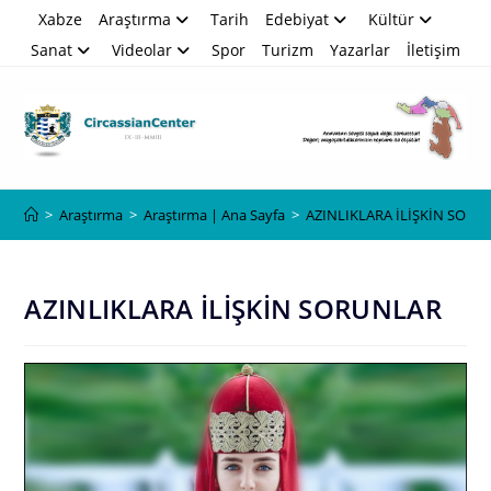
Skip
Xabze
Araştırma
Tarih
Edebiyat
Kültür
to
Sanat
Videolar
Spor
Turizm
Yazarlar
İletişim
content
Blog
>
Araştırma
>
Araştırma | Ana Sayfa
>
AZINLIKLARA İLİŞKİN SORU
AZINLIKLARA İLİŞKİN SORUNLAR