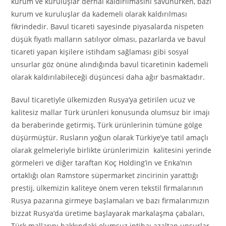
kurum ve kuruluşlar derhal kaldırılmasını savunurken, bazı
kurum ve kuruluşlar da kademeli olarak kaldırılması
fikrindedir. Bavul ticareti sayesinde piyasalarda nispeten
düşük fiyatlı malların satılıyor olması, pazarlarda ve bavul
ticareti yapan kişilere istihdam sağlaması gibi sosyal
unsurlar göz önüne alındığında bavul ticaretinin kademeli
olarak kaldırılabileceği düşüncesi daha ağır basmaktadır.
Bavul ticaretiyle ülkemizden Rusya’ya getirilen ucuz ve
kalitesiz mallar Türk ürünleri konusunda olumsuz bir imajı
da beraberinde getirmiş, Türk ürünlerinin tümüne gölge
düşürmüştür. Rusların yoğun olarak Türkiye’ye tatil amaçlı
olarak gelmeleriyle birlikte ürünlerimizin kalitesini yerinde
görmeleri ve diğer taraftan Koç Holding’in ve Enka’nın
ortaklığı olan Ramstore süpermarket zincirinin yarattığı
prestij, ülkemizin kaliteye önem veren tekstil firmalarının
Rusya pazarına girmeye başlamaları ve bazı firmalarımızın
bizzat Rusya’da üretime başlayarak markalaşma çabaları,
Türk mallarını hakkındaki olumsuz intibaı azaltan unsurlar