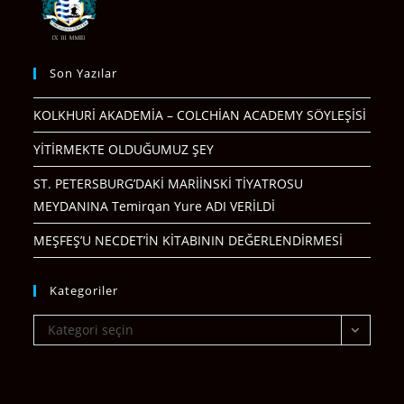
Son Yazılar
KOLKHURİ AKADEMİA – COLCHİAN ACADEMY SÖYLEŞİSİ
YİTİRMEKTE OLDUĞUMUZ ŞEY
ST. PETERSBURG’DAKİ MARİİNSKİ TİYATROSU
MEYDANINA Temirqan Yure ADI VERİLDİ
MEŞFEŞ’U NECDET’İN KİTABININ DEĞERLENDİRMESİ
Kategoriler
Kategoriler
Kategori seçin