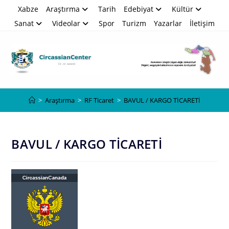
Skip
Xabze
Araştırma
Tarih
Edebiyat
Kültür
to
Sanat
Videolar
Spor
Turizm
Yazarlar
İletişim
content
Blog
>
Araştırma
>
RF Ticaret
>
BAVUL / KARGO TİCARETİ
BAVUL / KARGO TİCARETİ