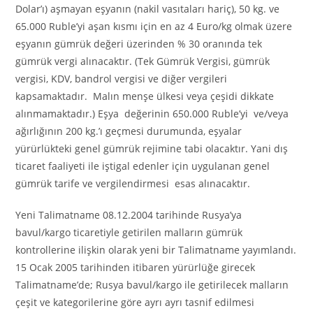
Dolar’ı) aşmayan eşyanın (nakil vasıtaları hariç), 50 kg. ve
65.000 Ruble’yi aşan kısmı için en az 4 Euro/kg olmak üzere
eşyanın gümrük değeri üzerinden % 30 oranında tek
gümrük vergi alınacaktır. (Tek Gümrük Vergisi, gümrük
vergisi, KDV, bandrol vergisi ve diğer vergileri
kapsamaktadır. Malın menşe ülkesi veya çeşidi dikkate
alınmamaktadır.) Eşya değerinin 650.000 Ruble’yi ve/veya
ağırlığının 200 kg.’ı geçmesi durumunda, eşyalar
yürürlükteki genel gümrük rejimine tabi olacaktır. Yani dış
ticaret faaliyeti ile iştigal edenler için uygulanan genel
gümrük tarife ve vergilendirmesi esas alınacaktır.
Yeni Talimatname 08.12.2004 tarihinde Rusya’ya
bavul/kargo ticaretiyle getirilen malların gümrük
kontrollerine ilişkin olarak yeni bir Talimatname yayımlandı.
15 Ocak 2005 tarihinden itibaren yürürlüğe girecek
Talimatname’de; Rusya bavul/kargo ile getirilecek malların
çeşit ve kategorilerine göre ayrı ayrı tasnif edilmesi