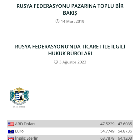
RUSYA FEDERASYONU PAZARINA TOPLU BİR
BAKIŞ
14 Mart 2019
RUSYA FEDERASYONU’NDA TİCARET İLE İLGİLİ
HUKUK BÜROLARI
3 Ağustos 2023
ABD Doları
47.5229
47.6085
Euro
54.7749
54.8736
İngiliz Sterlini
63.7878
64.1203