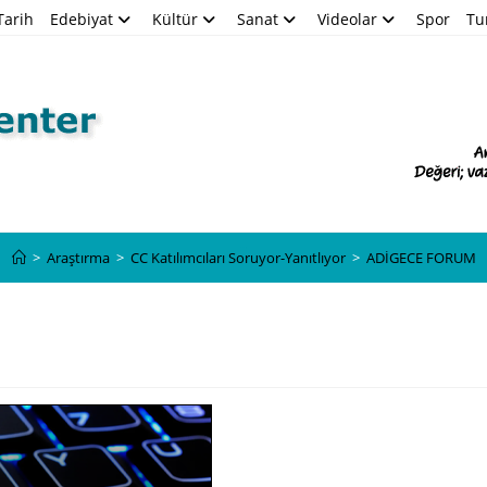
Tarih
Edebiyat
Kültür
Sanat
Videolar
Spor
Tu
Blog
>
Araştırma
>
CC Katılımcıları Soruyor-Yanıtlıyor
>
ADİGECE FORUM