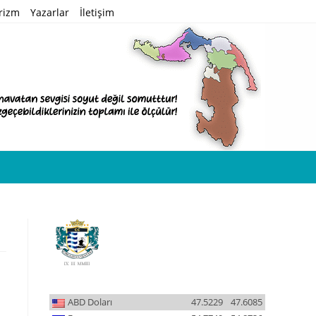
rizm
Yazarlar
İletişim
ABD Doları
47.5229
47.6085