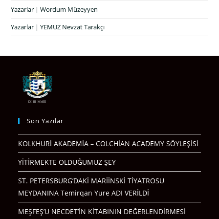
Yazarlar | Wordum Müzeyyen
Yazarlar | YEMUZ Nevzat Tarakçı
Son Yazılar
KOLKHURİ AKADEMİA – COLCHİAN ACADEMY SÖYLEŞİSİ
YİTİRMEKTE OLDUĞUMUZ ŞEY
ST. PETERSBURG’DAKİ MARİİNSKİ TİYATROSU
MEYDANINA Temirqan Yure ADI VERİLDİ
MEŞFEŞ’U NECDET’İN KİTABININ DEĞERLENDİRMESİ