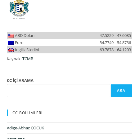
ABD Doları
47.5229
47.6085
Euro
54.7749
54.8736
İngiliz Sterlini
63.7878
64.1203
Kaynak:
TCMB
CC İÇİ ARAMA
ARA
CC BÖLÜMLERİ
Adige-Abhaz ÇOCUK