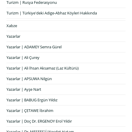
Turizm | Rusya Federasyonu
Turizm | Türkiye'deki Adige-Abhaz Köyleri Hakkında
Xabze
Yazarlar
Yazarlar | ADAMEY Semra Gürel
Yazarlar | Ali Çurey
Yazarlar | Ali İhsan Aksamaz (Laz Kültürü)
Yazarlar | APSUWA Nilgün
Yazarlar | Ayşe Nart
Yazarlar | BABUG Ergün Yıldız
Yazarlar | ÇETAWE İbrahim
Yazarlar | Doç Dr. ERGENOY Erol Yıldır
Yazarlar | Dr. MEŞFEŞ'Ü Necdet Hatam