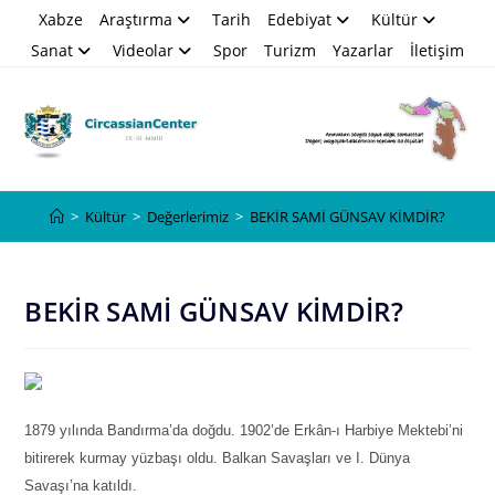
Skip
Xabze
Araştırma
Tarih
Edebiyat
Kültür
to
Sanat
Videolar
Spor
Turizm
Yazarlar
İletişim
content
Blog
>
Kültür
>
Değerlerimiz
>
BEKİR SAMİ GÜNSAV KİMDİR?
BEKİR SAMİ GÜNSAV KİMDİR?
1879 yılında Bandırma’da doğdu. 1902’de Erkân-ı Harbiye Mektebi’ni
bitirerek kurmay yüzbaşı oldu. Balkan Savaşları ve I. Dünya
Savaşı’na katıldı.