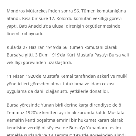
Mondros Mütarekesi’nden sonra 56. Tümen komutanlığına
atandı. Kısa bir süre 17. Kolordu komutan vekilliği görevi
yaptı. Batı Anadolu’da ulusal direnişin örgütlenmesinde
önemli rol oynadı.
Kula’da 27 Haziran 1919’da 56. tümen komutanı olarak
Bursa’ya gitti. 3 Ekim 1919’da Kürt Mustafa Paşa’yı Bursa vali
vekilliği görevinden uzaklaştırdı.
11 Nisan 1920’de Mustafa Kemal tarafından askerî ve mülkî
yöneticileri görevden alma, tutuklama ve idam cezası
uygulama da dahil olağanüstü yetkilerle donatıldı.
Bursa yöresinde Yunan birliklerine karşı direndiyse de 8
Temmuz 1920’de kentten ayrılmak zorunda kaldı. Mustafa
Kemal’in kenti boşaltma emrini bir hükümet kararı olarak
kendisine verdiğini söylese de Bursa’yı Yunanlara teslim
etmekle suçlandı ve 14 Temmuz 1920’de görevinden alındı.