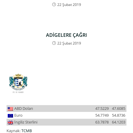
22 Şubat 2019
ADİGELERE ÇAĞRI
22 Şubat 2019
ABD Doları
47.5229
47.6085
Euro
54.7749
54.8736
İngiliz Sterlini
63.7878
64.1203
Kaynak:
TCMB