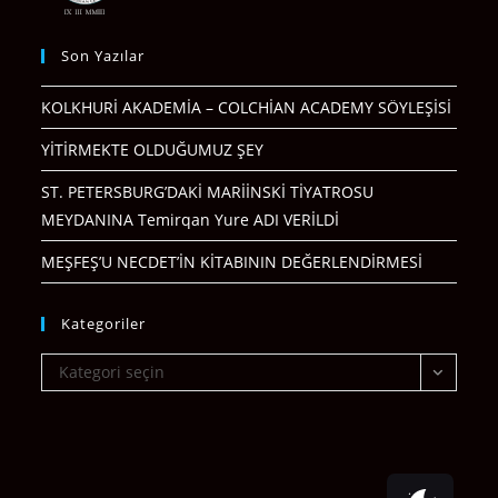
Son Yazılar
KOLKHURİ AKADEMİA – COLCHİAN ACADEMY SÖYLEŞİSİ
YİTİRMEKTE OLDUĞUMUZ ŞEY
ST. PETERSBURG’DAKİ MARİİNSKİ TİYATROSU
MEYDANINA Temirqan Yure ADI VERİLDİ
MEŞFEŞ’U NECDET’İN KİTABININ DEĞERLENDİRMESİ
Kategoriler
Kategoriler
Kategori seçin