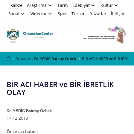
Skip
Xabze
Araştırma
Tarih
Edebiyat
Kültür
to
Sanat
Videolar
Spor
Turizm
Yazarlar
İletişim
content
Blog
>
Yazarlar | Dr. YEDİC Batıray Özbek
>
BİR ACI HABER ve BİR İBRETL
BİR ACI HABER ve BİR İBRETLİK
OLAY
Dr. YEDİC Batıray Özbek
17.12.2013
Önce acı haber: