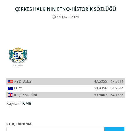
ÇERKES HALKININ ETNO-HİSTORİK SÖZLÜĞÜ
11 Mart 2024
ABD Doları
47.5055
47.5911
Euro
54.8356
54.9344
İngiliz Sterlini
63.8407
64.1736
Kaynak:
TCMB
CC İÇİ ARAMA