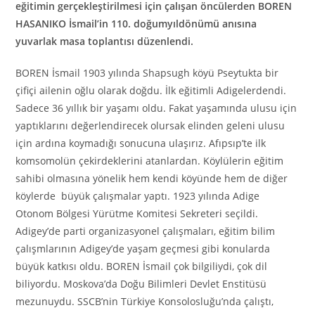
eğitimin gerçekleştirilmesi için çalışan öncülerden BOREN
HASANIKO İsmail’in 110. doğumyıldönümü anısına
yuvarlak masa toplantısı düzenlendi.
BOREN İsmail 1903 yılında Shapsugh köyü Pseytukta bir
çifiçi ailenin oğlu olarak doğdu. İlk eğitimli Adigelerdendi.
Sadece 36 yıllık bir yaşamı oldu. Fakat yaşamında ulusu için
yaptıklarını değerlendirecek olursak elinden geleni ulusu
için ardına koymadığı sonucuna ulaşırız. Afıpsıp’te ilk
komsomolün çekirdeklerini atanlardan. Köylülerin eğitim
sahibi olmasına yönelik hem kendi köyünde hem de diğer
köylerde büyük çalışmalar yaptı. 1923 yılında Adige
Otonom Bölgesi Yürütme Komitesi Sekreteri seçildi.
Adigey’de parti organizasyonel çalışmaları, eğitim bilim
çalışmlarının Adigey’de yaşam geçmesi gibi konularda
büyük katkısı oldu. BOREN İsmail çok bilgiliydi, çok dil
biliyordu. Moskova’da Doğu Bilimleri Devlet Enstitüsü
mezunuydu. SSCB’nin Türkiye Konsolosluğu’nda çalıştı,