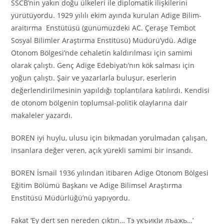
SSCB’nin yakın doğu ülkeleri ile diplomatik ilişkilerini
yürütüyordu. 1929 yılılı ekim ayında kurulan Adige Bilim-
araitırma Enstütüsü (günümüzdeki AC. Çeraşe Tembot
Sosyal Bilimler Araştırma Enstitüsü) Müdürü’ydü. Adige
Otonom Bölgesi’nde cehaletin kaldırılması için samimi
olarak çalıştı. Genç Adige Edebiyatı’nın kök salması için
yoğun çalıştı. Şair ve yazarlarla buluşur, eserlerin
değerlendirilmesinin yapıldığı toplantılara katılırdı. Kendisi
de otonom bölgenin toplumsal-politik olaylarına dair
makaleler yazardı.
BOREN iyi huylu, ulusu için bıkmadan yorulmadan çalışan,
insanlara değer veren, açık yürekli samimi bir insandı.
BOREN İsmail 1936 yılından itibaren Adige Otonom Bölgesi
Eğitim Bölümü Başkanı ve Adige Bilimsel Araştırma
Enstitüsü Müdürlüğü’nü yapıyordu.
Fakat ‘Ey dert sen nereden çıktın… Тэ укъикIи лъажь…’