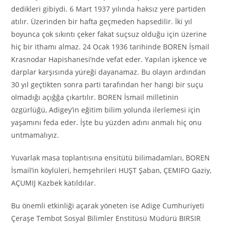
dedikleri gibiydi. 6 Mart 1937 yılında haksız yere partiden
atılır. Üzerinden bir hafta geçmeden hapsedilir. İki yıl
boyunca çok sıkıntı çeker fakat suçsuz olduğu için üzerine
hiç bir ithamı almaz. 24 Ocak 1936 tarihinde BOREN İsmail
Krasnodar Hapishanesi’nde vefat eder. Yapılan işkence ve
darplar karşısında yüreği dayanamaz. Bu olayın ardından
30 yıl geçtikten sonra parti tarafından her hangi bir suçu
olmadığı açığğa çıkartılır. BOREN İsmail milletinin
özgürlüğü, Adigey’in eğitim bilim yolunda ilerlemesi için
yaşamını feda eder. İşte bu yüzden adını anmalı hiç onu
untmamalıyız.
Yuvarlak masa toplantısına ensitütü bilimadamları, BOREN
İsmail’in köylüleri, hemşehrileri HUŞT Şaban, ÇEMIFO Gaziy,
AÇUMIJ Kazbek katıldılar.
Bu önemli etkinliği açarak yöneten ise Adige Cumhuriyeti
Çeraşe Tembot Sosyal Bilimler Enstitüsü Müdürü BIRSIR