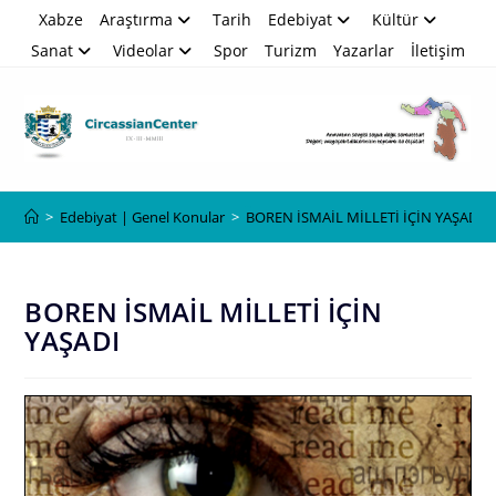
Skip
Xabze
Araştırma
Tarih
Edebiyat
Kültür
to
Sanat
Videolar
Spor
Turizm
Yazarlar
İletişim
content
Blog
>
Edebiyat | Genel Konular
>
BOREN İSMAİL MİLLETİ İÇİN YAŞADI
BOREN İSMAİL MİLLETİ İÇİN
YAŞADI