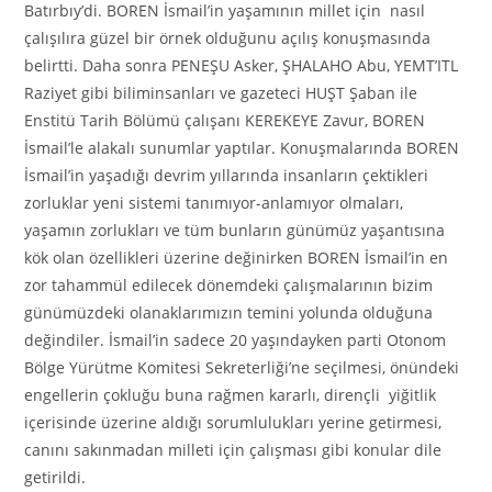
Batırbıy’di. BOREN İsmail’in yaşamının millet için nasıl
çalışılıra güzel bir örnek olduğunu açılış konuşmasında
belirtti. Daha sonra PENEŞU Asker, ŞHALAHO Abu, YEMT’ITL
Raziyet gibi biliminsanları ve gazeteci HUŞT Şaban ile
Enstitü Tarih Bölümü çalışanı KEREKEYE Zavur, BOREN
İsmail’le alakalı sunumlar yaptılar. Konuşmalarında BOREN
İsmail’in yaşadığı devrim yıllarında insanların çektikleri
zorluklar yeni sistemi tanımıyor-anlamıyor olmaları,
yaşamın zorlukları ve tüm bunların günümüz yaşantısına
kök olan özellikleri üzerine değinirken BOREN İsmail’in en
zor tahammül edilecek dönemdeki çalışmalarının bizim
günümüzdeki olanaklarımızın temini yolunda olduğuna
değindiler. İsmail’in sadece 20 yaşındayken parti Otonom
Bölge Yürütme Komitesi Sekreterliği’ne seçilmesi, önündeki
engellerin çokluğu buna rağmen kararlı, dirençli yiğitlik
içerisinde üzerine aldığı sorumlulukları yerine getirmesi,
canını sakınmadan milleti için çalışması gibi konular dile
getirildi.