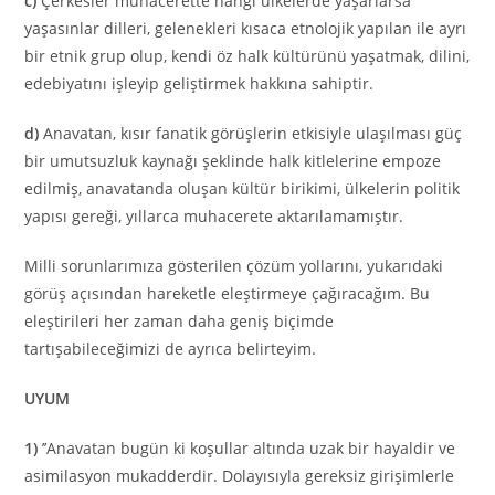
c)
Çerkesler muhacerette hangi ülkelerde yaşarlarsa
yaşasınlar dilleri, gelenekleri kısaca et­nolojik yapılan ile ayrı
bir etnik grup olup, kendi öz halk kültürünü yaşatmak, dilini,
edebiyatını işleyip geliştirmek hakkına sahiptir.
d)
Anavatan, kısır fanatik görüşlerin etkisiyle ulaşılması güç
bir umutsuzluk kaynağı şeklinde halk kitlelerine empoze
edilmiş, anavatanda oluşan kültür birikimi, ülkelerin politik
yapısı gereği, yıllarca muhacerete aktarılamamıştır.
Milli sorunlarımıza gösterilen çözüm yollarını, yukarıdaki
görüş açısından hareketle eleştirmeye çağıracağım. Bu
eleştirileri her zaman daha geniş biçimde
tartışabileceğimizi de ayrıca belirteyim.
UYUM
1)
’’Anavatan bugün ki koşullar altında uzak bir hayaldir ve
asimilasyon mukadderdir. Dolayısıyla gereksiz girişimlerle