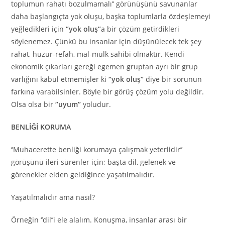
toplumun rahatı bozulmamalı’’ görünüşünü savunanlar
daha başlangıçta yok oluşu, başka toplumlarla özdeşlemeyi
yeğledikleri için
‘’yok oluş’’
a bir çözüm getirdikleri
söylenemez. Çünkü bu insanlar için düşünülecek tek şey
rahat, huzur-refah, mal-mülk sahibi olmaktır. Kendi
ekonomik çıkarları gereği egemen gruptan ayrı bir grup
varlığını kabul etmemişler ki
‘’yok oluş’’
diye bir sorunun
farkına varabilsinler. Böyle bir görüş çözüm yolu değildir.
Olsa olsa bir
‘’uyum’’
yoludur.
BENLİĞİ KORUMA
‘’Muhacerette benliği korumaya çalışmak yeterlidir’’
görüşünü ileri sürenler için; başta dil, gelenek ve
görenekler elden geldiğince yaşatılmalıdır.
Yaşatılmalıdır ama nasıl?
Örneğin ‘’dil’’i ele alalım. Konuşma, insanlar arası bir