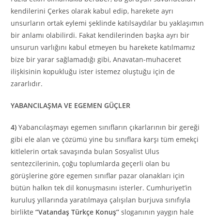
kendilerini Çerkes olarak kabul edip, harekete ayrı
unsurların ortak eylemi şeklinde katılsaydılar bu yaklaşımın
bir anlamı olabilirdi. Fakat kendilerinden başka ayrı bir
unsurun varlığını kabul etmeyen bu harekete katılmamız
bize bir yarar sağlamadığı gibi, Anavatan-muhaceret
ilişkisinin kopukluğu ister istemez oluştuğu için de
zararlıdır.
YABANCILAŞMA VE EGEMEN GÜÇLER
4)
Yabancılaşmayı egemen sınıfların çıkarlarının bir gereği
gibi ele alan ve çözümü yine bu sınıflara karşı tüm emekçi
kitlelerin ortak savaşında bulan Sosyalist Ulus
sentezcilerinin, çoğu toplumlarda geçerli olan bu
görüşlerine göre egemen sınıflar pazar olanakları için
bütün halkın tek dil konuşmasını isterler. Cumhuriyet’in
kuruluş yıllarında yaratılmaya çalışılan burjuva sınıfıyla
birlikte
‘’Vatandaş Türkçe Konuş’’
sloganının yaygın hale