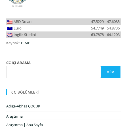
ABD Doları
47.5229
47.6085
Euro
54.7749
54.8736
İngiliz Sterlini
63.7878
64.1203
Kaynak:
TCMB
CC İÇİ ARAMA
ARA
CC BÖLÜMLERİ
Adige-Abhaz ÇOCUK
Araştırma
Araştırma | Ana Sayfa