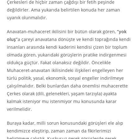
Çerkesleri de hiçbir zaman çağdışı bir fetih peşinde
değildirler. Ama yukarıda belirtilen konuda her zaman
uyanık olunmalıdır.
Anavatan-muhaceret ikilisini bir bütün olarak gören,
‘’yok
oluş’’
a çareyi anavatana dönüşte ve kendi toprağında kendi
insanları arasında kendi kaderini kendisi çizen bir toplum
olmada gören, yukarıdaki görüşlerin pratike indirgenmesi
oldukça güçtür. Fakat olanaksız değildir. Öncelikle
Muhaceret-anavatan ikilisindeki ilişkileri engelleyen her
türlü politik, yasal, ekonomik, sosyal engeller indirilmeye
çalışılmalıdır. Belki bunlardan daha önemlisi muhacerette
Çerkes olarak (dili, gelenekleri, yaşam tarzıyla) ayakta
kalmak isteniyor mu istenmiyor mu konusunda karar
verilmelidir.
Buraya kadar, milli sorun konusundaki görüşleri ele alıp
kendimizce eleştirip, zaman zaman da fikirlerimizi
belirtmeye çalıştık. Kuşkusuz gerek görüşlerde gerek