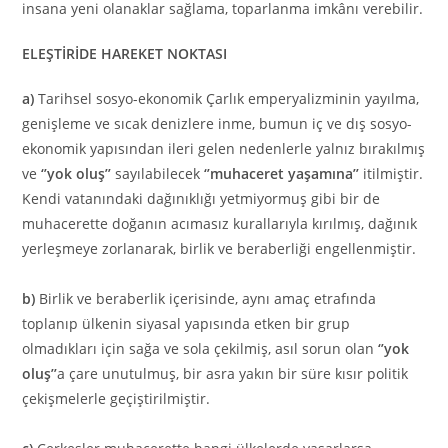
insana yeni olanaklar sağlama, toparlanma imkânı verebilir.
ELEŞTİRİDE HAREKET NOKTASI
a
)
Tarihsel sosyo-ekonomik Çarlık emperyalizminin yayılma,
genişleme ve sıcak denizlere inme, bumun iç ve dış sosyo-
ekonomik yapısından ileri gelen nedenlerle yalnız bırakılmış
ve
‘’yok oluş’’
sayılabilecek
‘’muhaceret yaşamına’’
itilmiştir.
Kendi vatanındaki dağınıklığı yetmiyormuş gibi bir de
muhacerette doğanın acımasız kurallarıyla kırılmış, dağınık
yerleşmeye zorlanarak, birlik ve beraberliği engellenmiştir.
b)
Birlik ve beraberlik içerisinde, aynı amaç etrafında
toplanıp ülkenin siyasal yapısında etken bir grup
olmadıkları için sağa ve sola çekilmiş, asıl sorun olan
‘’yok
oluş’’
a çare unutulmuş, bir asra yakın bir süre kısır politik
çekişmelerle geçiştirilmiştir.