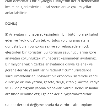
olan demokratik bir diyalogla Türkiye’nin ilerici demokratik
kesimine, Çerkeslerin ulusal sorunları ve çözüm yolları
anlatılabilinir.
DÖNÜŞ
5)
Anavatan-muhaceret kesimlerini bir bütün olarak kabul
eden ve
‘’yok oluş’’
un tek kurtuluş yolunu anavatana
dönüşte bulan bu görüş sağ ve sol yelpazede en çok
eleştirilen bir görüştür. Bu görüşün savunucularına göre
anavatan çoğunluktaki muhaceret kesiminden ayrılamaz.
Bir milyona yakın Çerkes anavatanda diliyle gelenek ve
görenekleriyle yaşantılarını federatif cumhuriyetlerde
sürdürmektedirler. Sosyalist bir ekonomik sistemde kendi
dilleriyle okuma yazma, gazete, dergi, kitap çıkartma, radyo
ve Tv. de program yapma olanakları vardır. Kendi insanları
arasında kendine özgü geleneklerini yaşatmaktadırlar.
Geleneklerdeki değişme orada da vardır. Fakat toplum