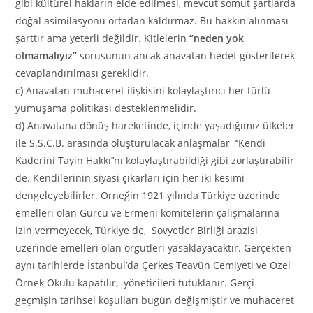
gibi kültürel hakların elde edilmesi, mevcut somut şartlarda
doğal asimilasyonu ortadan kaldırmaz. Bu hakkın alınması
şarttır ama yeterli değildir. Kitlelerin
‘’neden yok
olmamalıyız’’
so­rusunun ancak anavatan hedef gösterilerek
cevaplandırılması gereklidir.
c)
Anavatan-muhaceret ilişkisini kolaylaştırıcı her türlü
yumuşama politikası desteklenmelidir.
d)
Anavatana dönüş hareketinde, içinde yaşadığımız ülkeler
ile S.S.C.B. arasında oluşturulacak anlaşmalar ‘’Kendi
Kaderini Tayin Hakkı’’nı kolaylaştırabildiği gibi zorlaştırabilir
de. Kendilerinin siyasi çıkarları için her iki kesimi
dengeleyebilirler. Örneğin 1921 yılında Türkiye üzerinde
emelleri olan Gürcü ve Ermeni komitelerin çalışmalarına
izin vermeyecek, Türkiye de, Sovyetler Birliği arazisi
üzerinde emelleri olan örgütleri yasaklayacaktır. Gerçekten
aynı tarihlerde İstanbul’da Çerkes Teavün Cemiyeti ve Özel
Örnek Okulu kapatılır, yöneticileri tutuklanır. Gerçi
geçmişin tarihsel koşulları bugün değişmiştir ve muhaceret