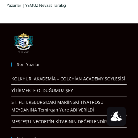
Yazarlar | YEMUZ Nevzat Tarakçı
Son Yazılar
KOLKHURİ AKADEMİA – COLCHİAN ACADEMY SÖYLEŞİSİ
YİTİRMEKTE OLDUĞUMUZ ŞEY
ST. PETERSBURG’DAKİ MARİİNSKİ TİYATROSU
MEYDANINA Temirqan Yure ADI VERİLDİ
MEŞFEŞ’U NECDET’İN KİTABININ DEĞERLENDİRMESİ