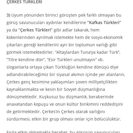
ÇERKES TÜRKLERİ
3)
Uyum yönünden birinci görüşten pek farklı olmayan bu
görüş savunucuları aydınlar kendilerine
‘’Kafkas Türkleri’’
ya da
‘’Çerkes Türkleri’’
gibi adlar takarak, hem
kökenlerinden ayrılmak istemekte hem de sosyo-ekonomik
çıkarları gereği kendilerini ayrı bir toplumun varlığı gibi
görmek istemektedirler. ‘’Altaylardan Tuna’ya kadar Türk’’,
”Titre kendine dön”, ”Esir Türkleri unutmayın” vb.
sloganlarla ortaya çıkan Türklüğün kendine dönüşü diye
adlandırabileceğimiz bir siyasal akımın içinde yer alanların,
Çerkes genç kesimine yaklaşımları şoven milliyetçilikten
kaynaklanmakta ve kesin bir Sovyet düşmanlığına
dönüşmektedir. Kuşkusuz bu düşmanlık, beraberinde
anavatandan kopuşu ve onun kültür birikimini reddedişini
de getirmektedir. Çerkes’in Çerkes olarak varlığını
sürdürmesi, etkin bir grup olması onlar için bölücülüktür.
Fazla etkin olmamakla beraber, bu görüşün savunucuları