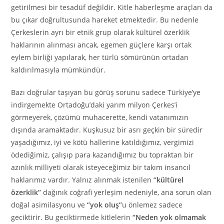
getirilmesi bir tesadüf değildir. Kitle haberleşme araçları da
bu çıkar doğrultusunda hareket etmektedir. Bu nedenle
Çerkeslerin ayrı bir etnik grup olarak kültürel özerklik
haklarının alınması ancak, egemen güçlere karşı ortak
eylem birliği yapılarak, her türlü sömürünün ortadan
kaldırılmasıyla mümkündür.
Bazı doğrular taşıyan bu görüş sorunu sadece Türkiye’ye
indirgemekte Ortadoğu’daki yarım milyon Çerkes’i
görmeyerek, çözümü muhacerette, kendi vatanımızın
dışında aramaktadır. Kuşkusuz bir asrı geçkin bir süredir
yaşadığımız, iyi ve kötü hallerine katıldığımız, vergimizi
ödediğimiz, çalışıp para kazandığımız bu topraktan bir
azınlık milliyeti olarak isteyeceğimiz bir takım insancıl
haklarımız vardır. Yalnız alınmak istenilen
‘’kültürel
özerklik’’
dağınık coğrafi yerleşim nedeniyle, ana sorun olan
doğal asimilasyonu ve
‘’yok oluş’’
u önlemez sadece
geciktirir. Bu geciktirmede kitlelerin
‘’Neden yok olmamak