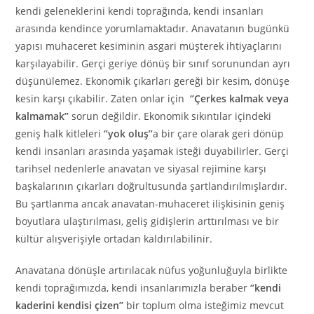
kendi geleneklerini kendi toprağında, kendi insanları
arasında kendince yorumlamaktadır. Anavatanın bugünkü
yapısı muhaceret kesiminin asgari müşterek ihtiyaçlarını
karşılayabilir. Gerçi geriye dönüş bir sınıf sorunundan ayrı
düşünülemez. Ekonomik çıkarları gereği bir kesim, dönüşe
kesin karşı çıkabilir. Zaten onlar için
‘’Çerkes kalmak veya
kalmamak’’
sorun değildir. Ekonomik sıkıntılar içindeki
geniş halk kitleleri
‘’yok oluş’’
a bir çare olarak geri dönüp
kendi insanları arasında yaşamak isteği duyabilirler. Gerçi
tarihsel nedenlerle anavatan ve siyasal rejimine karşı
başkalarının çıkarları doğrultusunda şartlandırılmışlardır.
Bu şartlanma ancak anavatan-muhaceret ilişkisinin geniş
boyutlara ulaştırılması, geliş gidişlerin arttırılması ve bir
kültür alışverişiyle ortadan kaldırılabilinir.
Anavatana dönüşle artırılacak nüfus yoğunluğuyla birlikte
kendi toprağımızda, kendi insanlarımızla beraber
‘’kendi
kaderini kendisi çizen’’
bir toplum olma isteğimiz mevcut