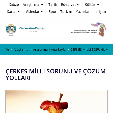
Skip
Xabze
Araştırma
Tarih
Edebiyat
Kültür
to
Sanat
Videolar
Spor
Turizm
Yazarlar
İletişim
content
Blog
>
Araştırma
>
Araştırma | Ana Sayfa
>
ÇERKES MİLLİ SORUNU VE 
ÇERKES MİLLİ SORUNU VE ÇÖZÜM
YOLLARI