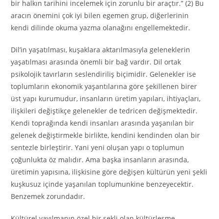
bir halkın tarihini incelemek için zorunlu bir araçtır.” (2) Bu
aracın önemini çok iyi bilen egemen grup, diğerlerinin
kendi dilinde okuma yazma olanağını engellemektedir.
Dil’in yaşatılması, kuşaklara aktarılmasıyla geleneklerin
yaşatılması arasında önemli bir bağ vardır. Dil ortak
psikolojik tavırların seslendiriliş biçimidir. Gelenekler ise
toplumların ekonomik yaşantılarına göre şekillenen birer
üst yapı kurumudur, insanların üretim yapıları, ihtiyaçları,
ilişkileri değiştikçe gelenekler de tedricen değişmektedir.
Kendi toprağında kendi insanları arasında yaşanılan bir
gelenek değiştirmekle birlikte, kendini kendinden olan bir
sentezle birleştirir. Yani yeni oluşan yapı o toplumun
çoğunlukta öz malıdır. Ama başka insanların arasında,
üretimin yapısına, ilişkisine göre değişen kültürün yeni şekli
kuşkusuz içinde yaşanılan toplumunkine benzeyecektir.
Benzemek zorundadır.
Kültürel yayılmanın özel bir şekli olan kültürleşme,