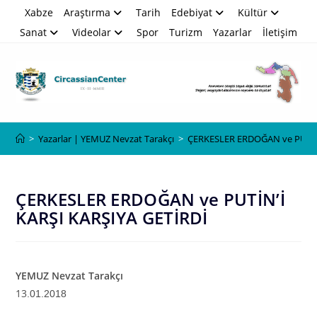
Skip
Xabze
Araştırma
Tarih
Edebiyat
Kültür
to
Sanat
Videolar
Spor
Turizm
Yazarlar
İletişim
content
Blog
>
Yazarlar | YEMUZ Nevzat Tarakçı
>
ÇERKESLER ERDOĞAN ve PUTİN’
ÇERKESLER ERDOĞAN ve PUTİN’İ
KARŞI KARŞIYA GETİRDİ
YEMUZ Nevzat Tarakçı
13
.01.2018