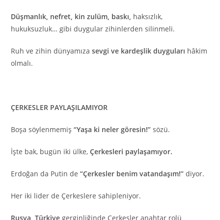
Düşmanlık, nefret, kin zulüm, baskı,
haksızlık,
hukuksuzluk… gibi duygular zihinlerden silinmeli.
Ruh ve zihin dünyamıza
sevgi ve kardeşlik duyguları
hâkim
olmalı.
ÇERKESLER PAYLAŞILAMIYOR
Boşa söylenmemiş
“Yaşa ki neler göresin!”
sözü.
İşte bak, bugün iki ülke,
Çerkesleri paylaşamıyor.
Erdoğan da Putin de
“Çerkesler benim vatandaşım!”
diyor.
Her iki lider de Çerkeslere sahipleniyor.
Rusya, Türkiye
gerginliğinde Çerkesler anahtar rolü