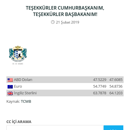
TEŞEKKÜRLER CUMHURBAŞKANIM,
TEŞEKKÜRLER BAŞBAKANIM!
21 Şubat 2019
ABD Doları
47.5229
47.6085
Euro
54.7749
54.8736
İngiliz Sterlini
63.7878
64.1203
Kaynak:
TCMB
CC İÇİ ARAMA