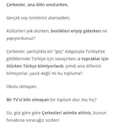
Çerkesler, ana dilin unuturken,
Gerçek soy isimlerini alamazken,
Kültürleri yok olurken,
benlikleri eriyip giderken
ne
yapıyordunuz?
Çerkesler, yanlışlıkla bir “göç” dalgasıyla Türkiye’ye
gittiklerinde Türkiye için savaşırken,
o topraklar için
ölürken Türkçe bilmiyorlardı
, şimdi ana dillerini
bilmiyorlar, yazık değil mi bu topluma?
Okulu olmayan,
Bir TV’si bile olmayan
bir toplum olur mu hiç?
Siz, göz göre göre
Çerkesleri asimile ettiniz,
bunun
hesabına soracağız sizden!