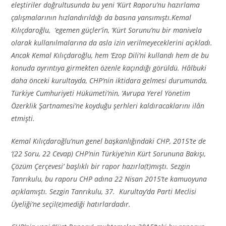
eleştiriler doğrultusunda bu yeni ‘Kürt Raporu’nu hazırlama
çalışmalarının hızlandırıldığı da basına yansımıştı.
Kemal
Kılıçdaroğlu, ‘egemen güçler’in, ‘Kürt Sorunu’nu bir manivela
olarak kullanılmalarına da asla izin verilmeyeceklerini açıkladı.
Ancak Kemal Kılıçdaroğlu, hem ‘Ezop Dili’ni kullandı hem de bu
konuda ayrıntıya girmekten özenle kaçındığı görüldü. Hâlbuki
daha önceki kurultayda, CHP’nin iktidara gelmesi durumunda,
Türkiye Cumhuriyeti Hükümeti’nin, ‘Avrupa Yerel Yönetim
Özerklik Şartnamesi’ne koyduğu şerhleri kaldıracaklarını ilân
etmişti.
Kemal Kılıçdaroğlu’nun genel başkanlığındaki CHP, 2015’te de
‘(22 Soru, 22 Cevap) CHP’nin Türkiye’nin Kürt Sorununa Bakışı,
Çözüm Çerçevesi’ başlıklı bir rapor hazırla(t)mıştı. Sezgin
Tanrıkulu, bu raporu CHP adına 22 Nisan 2015’te kamuoyuna
açıklamıştı. Sezgin Tanrıkulu, 37. Kurultay’da Parti Meclisi
Üyeliği’ne seçil(e)mediği hatırlardadır.