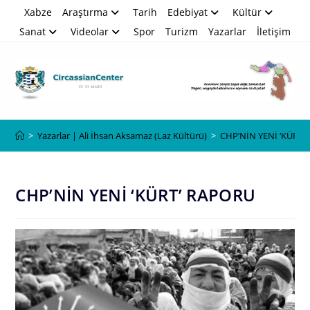
Skip
Xabze
Araştırma
Tarih
Edebiyat
Kültür
to
Sanat
Videolar
Spor
Turizm
Yazarlar
İletişim
content
Blog
>
Yazarlar | Ali İhsan Aksamaz (Laz Kültürü)
>
CHP’NİN YENİ ‘KÜRT’
CHP’NİN YENİ ‘KÜRT’ RAPORU