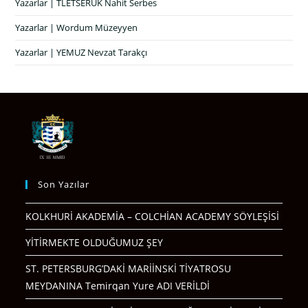
Yazarlar | TLETSERUK Nahit Serbes
Yazarlar | Wordum Müzeyyen
Yazarlar | YEMUZ Nevzat Tarakçı
Son Yazılar
KOLKHURİ AKADEMİA – COLCHİAN ACADEMY SÖYLEŞİSİ
YİTİRMEKTE OLDUĞUMUZ ŞEY
ST. PETERSBURG’DAKİ MARİİNSKİ TİYATROSU
MEYDANINA Temirqan Yure ADI VERİLDİ