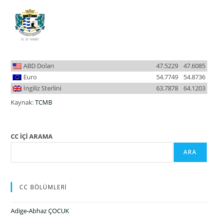
ABD Doları
47.5229
47.6085
Euro
54.7749
54.8736
İngiliz Sterlini
63.7878
64.1203
Kaynak:
TCMB
CC İÇİ ARAMA
ARA
CC BÖLÜMLERİ
Adige-Abhaz ÇOCUK