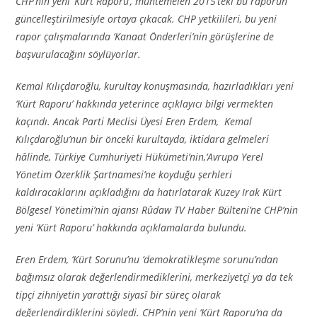
CHP’nin yeni ‘Kürt Raporu’, muhtemelen 2015’teki bu raporun
güncelleştirilmesiyle ortaya çıkacak. CHP yetkilileri, bu yeni
rapor çalışmalarında ‘Kanaat Önderleri’nin görüşlerine de
başvurulacağını söylüyorlar.
Kemal Kılıçdaroğlu, kurultay konuşmasında, hazırladıkları yeni
‘Kürt Raporu’ hakkında yeterince açıklayıcı bilgi vermekten
kaçındı. Ancak Parti Meclisi Üyesi Eren Erdem, Kemal
Kılıçdaroğlu’nun bir önceki kurultayda, iktidara gelmeleri
hâlinde, Türkiye Cumhuriyeti Hükümeti’nin,‘Avrupa Yerel
Yönetim Özerklik Şartnamesi’ne koyduğu şerhleri
kaldıracaklarını açıkladığını da hatırlatarak Kuzey Irak Kürt
Bölgesel Yönetimi’nin ajansı Rûdaw TV Haber Bülteni’ne CHP’nin
yeni ‘Kürt Raporu’ hakkında açıklamalarda bulundu.
Eren Erdem, ‘Kürt Sorunu’nu ‘demokratikleşme sorunu’ndan
bağımsız olarak değerlendirmediklerini, merkeziyetçi ya da tek
tipçi zihniyetin yarattığı siyasî bir süreç olarak
değerlendirdiklerini söyledi. CHP’nin yeni ‘Kürt Raporu’na da