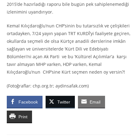
2015’de hazırladığı raporu bile bugün pek sahiplenemediği
izlenimini uyandırıyor.
Kemal Kılıçdaroğlu’nun CHP’sinin bu tutarsızlık ve çelişkileri
ortadayken, 7/24 yayın yapan TRT KURDÎ’yi faaliyete geçiren,
okullarda seçmeli de olsa Kürtçe anadili derslerine imkân
sağlayan ve üniversitelerde ‘Kürt Dili ve Edebiyatı
Bölümleri’ni açan Ak Parti ve bu ‘Kültürel Açılımlar’a karşı
tavır almayan MHP varken, HDP varken, Kemal
Kılıçdaroğlu’nun CHP’sine Kürt seçmen neden oy versin?!
(Fotoğraflar: chp.org.tr; aydinsafak.com)
Facebook
Twitter
Email
Print