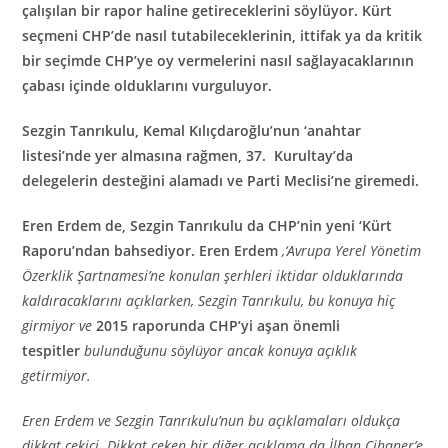
çalışılan bir rapor haline getireceklerini söylüyor. Kürt
seçmeni CHP’de nasıl tutabileceklerinin, ittifak ya da kritik
bir seçimde CHP’ye oy vermelerini nasıl sağlayacaklarının
çabası içinde olduklarını vurguluyor.
Sezgin Tanrıkulu, Kemal Kılıçdaroğlu’nun ‘anahtar
listesi’nde yer almasına rağmen, 37. Kurultay’da
delegelerin desteğini alamadı ve Parti Meclisi’ne giremedi.
Eren Erdem de, Sezgin Tanrıkulu da CHP’nin yeni ‘Kürt
Raporu’ndan bahsediyor. Eren Erdem
,‘Avrupa Yerel Yönetim
Özerklik Şartnamesi’ne konulan şerhleri iktidar olduklarında
kaldıracaklarını açıklarken, Sezgin Tanrıkulu, bu konuya hiç
girmiyor ve
2015 raporunda CHP’yi aşan önemli
tespitler
bulunduğunu söylüyor ancak konuya açıklık
getirmiyor.
Eren Erdem ve Sezgin Tanrıkulu’nun bu açıklamaları oldukça
dikkat çekici. Dikkat çeken bir diğer açıklama da İlhan Cihaner’e