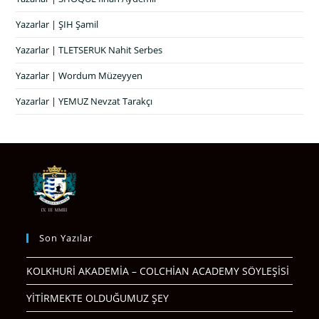
Yazarlar | ŞIH Şamil
Yazarlar | TLETSERUK Nahit Serbes
Yazarlar | Wordum Müzeyyen
Yazarlar | YEMUZ Nevzat Tarakçı
Son Yazılar
KOLKHURİ AKADEMİA – COLCHİAN ACADEMY SÖYLEŞİSİ
YİTİRMEKTE OLDUĞUMUZ ŞEY