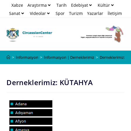
Xabze
Araştırma
Tarih
Edebiyat
Kültür
Sanat
Videolar
Spor
Turizm
Yazarlar
İletişim
Blog
>
İnformasyon
>
İnformasyon | Derneklerimiz
>
Derneklerimiz: K
Derneklerimiz: KÜTAHYA