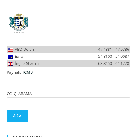
ABD Doları
47.4881
47.5736
Euro
54.8100
54.9087
İngiliz Sterlini
63.8450
64.1778
Kaynak:
TCMB
CC İÇİ ARAMA
ARA