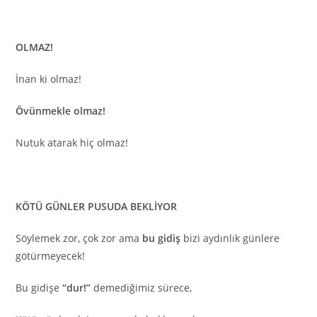
OLMAZ!
İnan ki olmaz!
Övünmekle olmaz!
Nutuk atarak hiç olmaz!
KÖTÜ GÜNLER PUSUDA BEKLİYOR
Söylemek zor, çok zor ama
bu gidiş
bizi aydınlık günlere
götürmeyecek!
Bu gidişe
“dur!”
demediğimiz sürece,