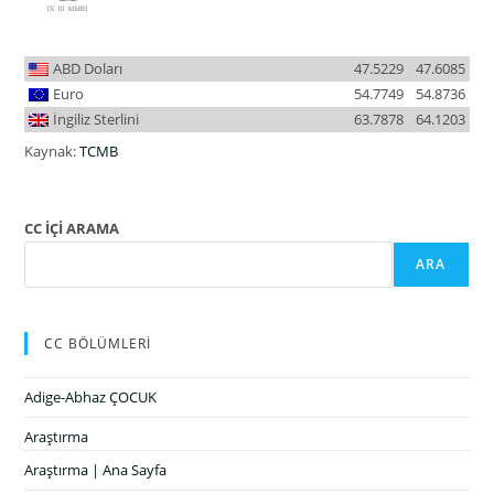
ABD Doları
47.5229
47.6085
Euro
54.7749
54.8736
İngiliz Sterlini
63.7878
64.1203
Kaynak:
TCMB
CC İÇİ ARAMA
ARA
CC BÖLÜMLERİ
Adige-Abhaz ÇOCUK
Araştırma
Araştırma | Ana Sayfa