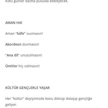
Kötü günler daima pusuda bekleyecek.
AMAN HA!
Aman
“kâfe”
susmasın!
Akordeon
durmasın!
“Ana dil”
unutulmasın!
Ümitler
hiç solmasın!
KÜLTÜR GENÇLERLE YAŞAR
Her “kültür” deyişimizde konu dönüp dolaşıp gençliğe
geliyor.