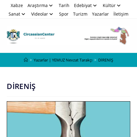
Skip
Xabze
Araştırma
Tarih
Edebiyat
Kültür
to
Sanat
Videolar
Spor
Turizm
Yazarlar
İletişim
content
Blog
>
Yazarlar | YEMUZ Nevzat Tarakçı
>
DİRENİŞ
DİRENİŞ