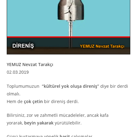
YEMUZ Nevzat Tarakçı
02
.03.2019
Toplumumuzun
“kültürel yok oluşa direniş”
diye bir derdi
olmalı.
Hem de
çok çetin
bir direniş derdi.
Bilirsiniz, zor ve zahmetli mücadeleler, ancak kafa
yorarak,
beyin yakarak
yürütülebilir.
Günü kurtarmaya yönelik
basit
çalışmalar,