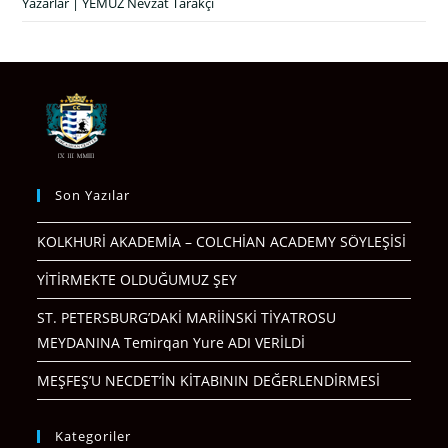
Yazarlar | YEMUZ Nevzat Tarakçı
Son Yazılar
KOLKHURİ AKADEMİA – COLCHİAN ACADEMY SÖYLEŞİSİ
YİTİRMEKTE OLDUĞUMUZ ŞEY
ST. PETERSBURG’DAKİ MARİİNSKİ TİYATROSU
MEYDANINA Temirqan Yure ADI VERİLDİ
MEŞFEŞ’U NECDET’İN KİTABININ DEĞERLENDİRMESİ
Kategoriler