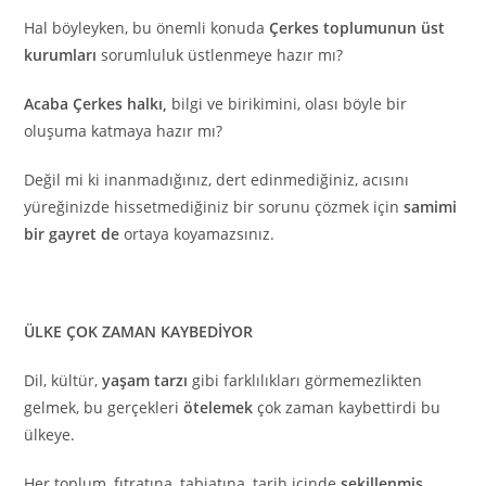
Hal böyleyken, bu önemli konuda
Çerkes toplumunun üst
kurumları
sorumluluk üstlenmeye hazır mı?
Acaba Çerkes halkı,
bilgi ve birikimini, olası böyle bir
oluşuma katmaya hazır mı?
Değil mi ki inanmadığınız, dert edinmediğiniz, acısını
yüreğinizde hissetmediğiniz bir sorunu çözmek için
samimi
bir gayret de
ortaya koyamazsınız.
ÜLKE ÇOK ZAMAN KAYBEDİYOR
Dil, kültür,
yaşam tarzı
gibi farklılıkları görmemezlikten
gelmek, bu gerçekleri
ötelemek
çok zaman kaybettirdi bu
ülkeye.
Her toplum, fıtratına, tabiatına, tarih içinde
şekillenmiş