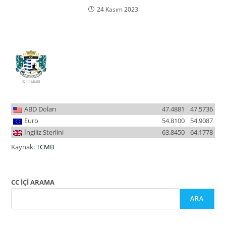
24 Kasım 2023
ABD Doları
47.4881
47.5736
Euro
54.8100
54.9087
İngiliz Sterlini
63.8450
64.1778
Kaynak:
TCMB
CC İÇİ ARAMA
ARA