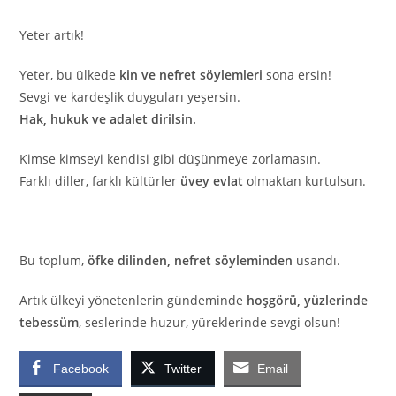
Yeter artık!
Yeter, bu ülkede
kin ve nefret söylemleri
sona ersin!
Sevgi ve kardeşlik duyguları yeşersin.
Hak, hukuk ve adalet dirilsin.
Kimse kimseyi kendisi gibi düşünmeye zorlamasın.
Farklı diller, farklı kültürler
üvey evlat
olmaktan kurtulsun.
Bu toplum,
öfke dilinden, nefret söyleminden
usandı.
Artık ülkeyi yönetenlerin gündeminde
hoşgörü, yüzlerinde
tebessüm
, seslerinde huzur, yüreklerinde sevgi olsun!
Facebook
Twitter
Email