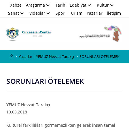
Skip
Xabze
Araştırma
Tarih
Edebiyat
Kültür
to
Sanat
Videolar
Spor
Turizm
Yazarlar
İletişim
content
Blog
>
Yazarlar | YEMUZ Nevzat Tarakçı
>
SORUNLARI ÖTELEMEK
SORUNLARI ÖTELEMEK
YEMUZ Nevzat Tarakçı
10
.03.2018
Kültürel farklılıkları görmemezlikten gelerek
insan temel