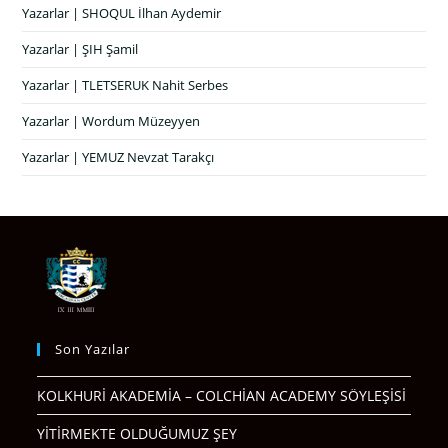
Yazarlar | SHOQUL İlhan Aydemir
Yazarlar | ŞIH Şamil
Yazarlar | TLETSERUK Nahit Serbes
Yazarlar | Wordum Müzeyyen
Yazarlar | YEMUZ Nevzat Tarakçı
Son Yazılar
KOLKHURİ AKADEMİA – COLCHİAN ACADEMY SÖYLEŞİSİ
YİTİRMEKTE OLDUĞUMUZ ŞEY