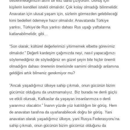
seslenmediğimizin altını bir kez daha çiziyorum. Dönüş için
kişilerin kendileri istekli olmalıdır. Çok kolay olmadığı bilinmelidir.
Anavatan için ulusal yaşam için, sizlerin görmezden gelebileceği
kimi bedelleri ödemeye hazır olmalıdır. Anavatanda Türkiye
yanlısı, Türkiye’de Rus yanlısı dahası Rus uşağı yaftalarına
katlanabilmelidir, gibi…
“Son olarak; kültürel değerlerimizi yitirmemek elbette görevimiz
olmalıdır.” Değerli kardeşim çağımızda neyi, nasıl yapacağınızı
söylemediğiniz de söylediğiniz en güzel şeyin bile hiçbir önemli
olmadığını dahası önerenin önerisinde samimi olmadığı anlamına
geldiğini artık bilmeniz gerekmiyor mu?
”Ancak yaşadığımız ülkeye sahip çıkmalı, onun gücünün bizim
gücümüz olduğunu da unutmamalıyız. Biz burada ne denli güçlü
ve etkili olursak, Kafkaslar da yaşayan insanlarımıza o denli
yararımız olacaktır.” İnanın yüzde yüz katıldığım bir görüş. Hem
de anavatan tarafına da uyarlanabilecek doğru bir görüş. Yani
anavatan olarak yaşadığımız ülkeye, yani Rusya Federasyonu’na
sahip çıkmalı, onun gücünün bizim gücümüz olduğunu da