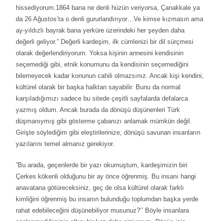
hissediyorum.1864 bana ne denli hüzün veriyorsa, Çanakkale ya
da 26 Ağustos’ta o denli gururlandırıyor…Ve kimse kızmasın ama
ay-yıldızlı bayrak bana yerküre üzerindeki her şeyden daha
değerli geliyor.” Değerli kardeşim, ilk cümlenizi bir dil sürçmesi
olarak değerlendiriyorum. Yoksa kişinin annesini kendisinin
seçemediği gibi, etnik konumunu da kendisinin seçemediğini
bilemeyecek kadar konunun cahili olmazsınız. Ancak kişi kendini,
kültürel olarak bir başka halktan sayabilir. Bunu da normal
karşıladığımızı sadece bu sitede çeşitli sayfalarda defalarca
yazmış oldum. Ancak burada da dönüşü düşünenleri Türk
düşmanıymış gibi gösterme çabanızı anlamak mümkün değil.
Girişte söylediğim gibi eleştirilerinize, dönüşü savunan insanların
yazılarını temel almanız gerekiyor.
”Bu arada, geçenlerde bir yazı okumuştum, kardeşimizin biri
Çerkes kökenli olduğunu bir ay önce öğrenmiş. Bu insanı hangi
anavatana götüreceksiniz, geç de olsa kültürel olarak farklı
kimliğini öğrenmiş bu insanın bulunduğu toplumdan başka yerde
rahat edebileceğini düşünebiliyor musunuz?’’ Böyle insanlara