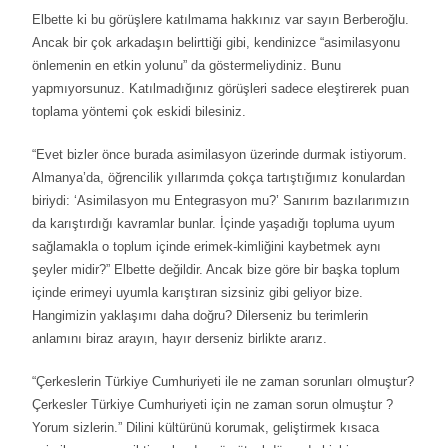
Elbette ki bu görüşlere katılmama hakkınız var sayın Berberoğlu.
Ancak bir çok arkadaşın belirttiği gibi, kendinizce “asimilasyonu
önlemenin en etkin yolunu” da göstermeliydiniz. Bunu
yapmıyorsunuz. Katılmadığınız görüşleri sadece eleştirerek puan
toplama yöntemi çok eskidi bilesiniz.
“Evet bizler önce burada asimilasyon üzerinde durmak istiyorum.
Almanya’da, öğrencilik yıllarımda çokça tartıştığımız konulardan
biriydi: ‘Asimilasyon mu Entegrasyon mu?’ Sanırım bazılarımızın
da karıştırdığı kavramlar bunlar. İçinde yaşadığı topluma uyum
sağlamakla o toplum içinde erimek-kimliğini kaybetmek aynı
şeyler midir?” Elbette değildir. Ancak bize göre bir başka toplum
içinde erimeyi uyumla karıştıran sizsiniz gibi geliyor bize.
Hangimizin yaklaşımı daha doğru? Dilerseniz bu terimlerin
anlamını biraz arayın, hayır derseniz birlikte ararız.
“Çerkeslerin Türkiye Cumhuriyeti ile ne zaman sorunları olmuştur?
Çerkesler Türkiye Cumhuriyeti için ne zaman sorun olmuştur ?
Yorum sizlerin.” Dilini kültürünü korumak, geliştirmek kısaca