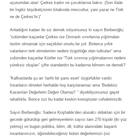
uçurumdan atan’ Çerkes kadın ve çocuklarına bakın. (Son ifade
bir İngiliz büyükelçisinin kitabında mevcuttur, yani yazar ne Türk
ne de Çerkes’tir.)”
Anladığım kadarı ile siz demek istiyorsunuz ki sayın Berberoğlu;
“zulümden kaçanlar Çerkes ise Osmanlı sınırlarına yığılmaları
teslim olmamak için seçtikleri onurlu bir yol. Binlerce yıllık
vatanların terk etmelerinin nedeni özgürlüğe olan tutkuları” ama
zulümden kaçanlar Kürtler ise “Türk sınırına yığılmalarının nedeni
yüreksiz oluşları” çifte standardın bu kadarına bilmem ne demeli?
“Kafkaslarda şu an ‘tarihi bir şans eseri’ özgürlükler vardır.
İnsanların ölmeleri herhalde hoş karşılanamaz ama ‘Bedelsiz
Kazanılan Değerlerin Değeri Olamaz!’ ” diyebiliyorsunuz gayet
rahatlıkla. Bence sizi bu kadar keskin konuşturan cehaletinizdir.
Sayın Berberoğlu: Sadece Koşhable’den ulusalcı oldukları için bir
gecede götürülüp geri gelmeyenlerin sayısı tam 270 kişidir (iki yüz
yetmiş) ve bugün politika, bilim, dil, kültür alanındaki başarılı
insanlarımızın, öğünebileceğimiz bütün değerlerimizi (siz