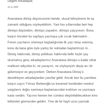
Değerli Arkadaşlar,
16.11.2005
Anavatana dönüş düşüncesinin bende, ulusal bilinçlenme ile eş
zamanlı olduğunu söyleyebilirim. Yani lise yıllarımdan beri hep
dönüşü düşündüm, dönüşü yaşadım, dönüşü yaşıyorum. Buna
karşın önceleri bu sayfaya yazmaya çok sıcak bakmadım…
Forum yazılarını izlemeye başladığımda ilk yazı biraz eskimiş,
konu da bana göre öyle yanlış bir noktadan başlatılmıştı ki…
Dönüş hakkında, dönüş politikası hakkında belki hiçbir şey
okumamış genç arkadaşlarımız Anavatana dönüşü o kadar rahat
mahkum ediyorlar ki; ne yazayım, ne söyleyeyim deyip acı ile
gülümsüyor es geçiyordum. Derken Anavatana Dönüş’ü
destekleyen arkadaşlardan yanıtlar geldi. Ancak ben bu yanıtlara
karşın sayın Yılmaz Berberoğlu’un kerameti kendinden menkul
yargılarını doğru sanmaya başlamasından korktum ve yazmaya
karar verdim. Yazının hemen her cümlesi eleştirilebilecekken kimi
bölümleri görmezden geldim. Yine de bir hayli uzun yazmak