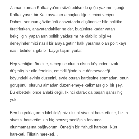
Zaman zaman Kafkasya’nın sözü edilse de çoğu yazının içeriği
Kafkasyasız bir Kafkasya’nın amaçlandığı izlenimi veriyor.
Dahası sorunun çözümünü anavatanda düşünenler bile politika
üretirlerken, anavatandakiler ne der, bugünlere kadar vatan
bekçiliğini yapanların politik yaklaşımı ne olabilir, bilgi ve
deneyimlerimizi nasıl bir araya getirir halk yararına olan politikayı
nasıl belirleriz gibi bir kaygı taşımıyorlar.
Hep verdiğim örnekle, sebep ne olursa olsun köyünden uzak
düşmüş bir aile ferdinin, emekliliğinde bile dönmeyeceği
köyündeki evinin düzenini, evde oturan kardeşine sormadan, onun
görüşünü, olurunu almadan düzenlemeye kalkması gibi bir şey.
Bu elbetteki önce ahlaki değil. İkinci olarak da başarı şansı hiç
yok.
Ben bu yaklaşımın bilebildiğimiz ulusal siyasal hareketlerle, bizim
siyasal hareketimizin hiç benzeşmediğinin farkında
olunmamasına bağlıyorum. Örneğin bir Yahudi hareket, Kürt
hareketi, Filistin hareketi…