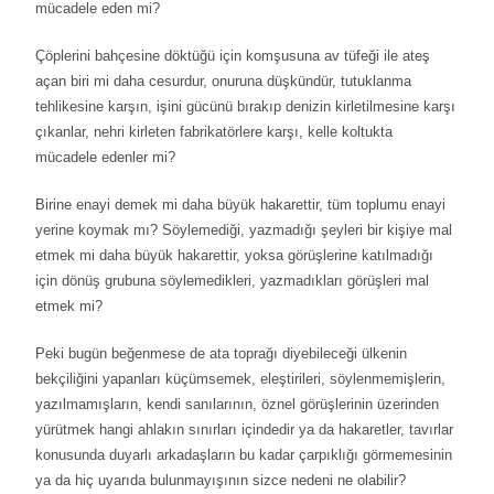
mücadele eden mi?
Çöplerini bahçesine döktüğü için komşusuna av tüfeği ile ateş
açan biri mi daha cesurdur, onuruna düşkündür, tutuklanma
tehlikesine karşın, işini gücünü bırakıp denizin kirletilmesine karşı
çıkanlar, nehri kirleten fabrikatörlere karşı, kelle koltukta
mücadele edenler mi?
Birine enayi demek mi daha büyük hakarettir, tüm toplumu enayi
yerine koymak mı? Söylemediği, yazmadığı şeyleri bir kişiye mal
etmek mi daha büyük hakarettir, yoksa görüşlerine katılmadığı
için dönüş grubuna söylemedikleri, yazmadıkları görüşleri mal
etmek mi?
Peki bugün beğenmese de ata toprağı diyebileceği ülkenin
bekçiliğini yapanları küçümsemek, eleştirileri, söylenmemişlerin,
yazılmamışların, kendi sanılarının, öznel görüşlerinin üzerinden
yürütmek hangi ahlakın sınırları içindedir ya da hakaretler, tavırlar
konusunda duyarlı arkadaşların bu kadar çarpıklığı görmemesinin
ya da hiç uyarıda bulunmayışının sizce nedeni ne olabilir?