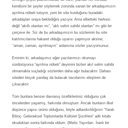
kendisini bir şeyler söylemek zorunda sanan bir arkadaşımızın
ayrılma nöbeti tutuyor, yeni bir site kurduğunu buradaki
arkadaşları oraya beklediğini yazıyor. Ama elbetteki herkesi
değil “akıllı olanları mı”, “aklı selim sahibi olanları” mı gibi bir
çerçeve ile. Siz de bu arkadaşımızın bu sözlerinin bu site
katılımcılarına hakaret olduğu uyarısı yapmıyor aksine;
‘’aman, zaman, ayrılmayın’’ anlamına sözler yazıyorsunuz.
Eminim ki, arkadaşımız eğer yazılarımızı okumayı
sürdürüyorsa “ayrılma nöbeti” deyimini bizleri akıl selim sahibi
olmamakla suçladığı sözlerden daha ağır bulacaktır. Dahası
siteden birçok yandaş da bulacak tavırlarımı eleştiren de
çıkacaktır.
Tüm bunlara benzer davranış özelliklerimiz olduğunu çok
öncelerden yaşamış, farkında olmuştum. Ancak bunların ilkel
düşünce yapısı ürünü olduğunu, böyle adlandırıldığının “Yaralı
Bilinç- Geleneksel Toplumlarda Kültürel Şizofreni” adlı kitabı
okuduktan sonra farkında oldum. (Metis Yayınları. İranlı bir