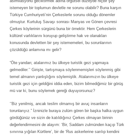
asimilasyonu geciktirmek adına örgütsel düzeyde hiçbir şey
istemeyen bir toplumun devletle ne sorunu olabilir? Buna karşın
Türkiye Cumhuriyeti’nin Çerkeslerle sorunu olduğu dönemler
olmuştur. Kurtuluş Savaşı sonrası Manyas ve Gönen çevresi
Çerkes köylerinin sürgünü buna bir örnektir. Hem Çerkeslerin
kültürel varlıklarını koruyup geliştirme hak ve olanakları
konusunda devletten bir şey istememeleri, bu sorunlarının
çözüldüğü anlamına mı gelir?
“Öte yandan; atalarımız bu ülkeye turistik gezi yapmaya
gelmediler.’’ Girişte, tartışmaya söylenmemişleri söylenmiş gibi
temel almanın yanlışlığını söylemiştik. Atalarımızın bu ülkeye
turistik gezi için geldiğini iddia eden, bizim bilmediğimiz bir görüş
mü var ki, bunu söylemek gereği duyuyorsunuz?
‘’Biz yenilmiş, ancak teslim olmamış bir avuç insanların
torunlarıyız.” İzninizle buraya zulüm gören bir başka halka uygun
gördüğünüz ve sizin de katıldığınız Çerkes olmayan birinin
değerlendirmesini de alayım: ‘Bir, Saddam zulmünden kaçıp Türk
sınırına yığılan Kürtlere’, bir de ‘Rus askerlerine sarılıp kendini