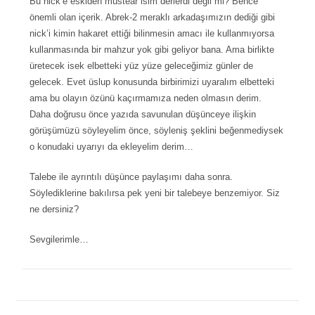
Bu nick’e eskiden müstear isim derlerdi değil mi? Bence
önemli olan içerik. Abrek-2 meraklı arkadaşımızın dediği gibi
nick’i kimin hakaret ettiği bilinmesin amacı ile kullanmıyorsa
kullanmasında bir mahzur yok gibi geliyor bana. Ama birlikte
üretecek isek elbetteki yüz yüze geleceğimiz günler de
gelecek. Evet üslup konusunda birbirimizi uyaralım elbetteki
ama bu olayın özünü kaçırmamıza neden olmasın derim.
Daha doğrusu önce yazıda savunulan düşünceye ilişkin
görüşümüzü söyleyelim önce, söyleniş şeklini beğenmediysek
o konudaki uyarıyı da ekleyelim derim…
Talebe ile ayrıntılı düşünce paylaşımı daha sonra.
Söylediklerine bakılırsa pek yeni bir talebeye benzemiyor. Siz
ne dersiniz?
Sevgilerimle…