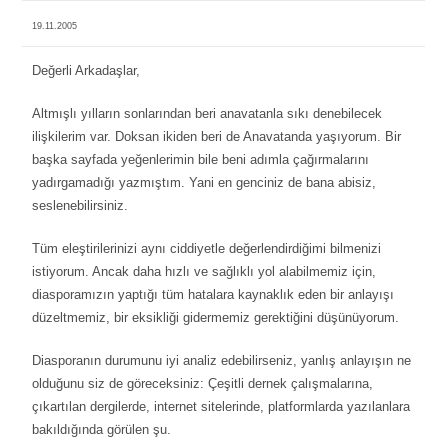
19.11.2005
Değerli Arkadaşlar,
Altmışlı yılların sonlarından beri anavatanla sıkı denebilecek
ilişkilerim var. Doksan ikiden beri de Anavatanda yaşıyorum. Bir
başka sayfada yeğenlerimin bile beni adımla çağırmalarını
yadırgamadığı yazmıştım. Yani en genciniz de bana abisiz,
seslenebilirsiniz.
Tüm eleştirilerinizi aynı ciddiyetle değerlendirdiğimi bilmenizi
istiyorum. Ancak daha hızlı ve sağlıklı yol alabilmemiz için,
diasporamızın yaptığı tüm hatalara kaynaklık eden bir anlayışı
düzeltmemiz, bir eksikliği gidermemiz gerektiğini düşünüyorum.
Diasporanın durumunu iyi analiz edebilirseniz, yanlış anlayışın ne
olduğunu siz de göreceksiniz: Çeşitli dernek çalışmalarına,
çıkartılan dergilerde, internet sitelerinde, platformlarda yazılanlara
bakıldığında görülen şu.