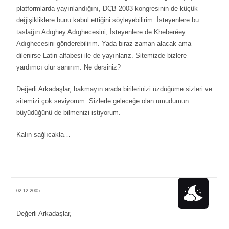
platformlarda yayınlandığını, DÇB 2003 kongresinin de küçük
değişikliklere bunu kabul ettiğini söyleyebilirim. İsteyenlere bu
taslağın Adıghey Adıghecesini, İsteyenlere de Kheberéey
Adıghecesini gönderebilirim. Yada biraz zaman alacak ama
dilenirse Latin alfabesi ile de yayınlarız. Sitemizde bizlere
yardımcı olur sanırım. Ne dersiniz?
Değerli Arkadaşlar, bakmayın arada birilerinizi üzdüğüme sizleri ve
sitemizi çok seviyorum. Sizlerle geleceğe olan umudumun
büyüdüğünü de bilmenizi istiyorum.
Kalın sağlıcakla…
02.12.2005
Değerli Arkadaşlar,