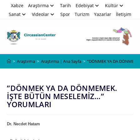
Skip
Xabze
Araştırma
Tarih
Edebiyat
Kültür
to
Sanat
Videolar
Spor
Turizm
Yazarlar
İletişim
content
Blog
>
Araştırma
>
Araştırma | Ana Sayfa
>
”DÖNMEK YA DA DÖNMEMEK
”DÖNMEK YA DA DÖNMEMEK.
İŞTE BÜTÜN MESELEMİZ…”
YORUMLARI
Dr. Necdet Hatam