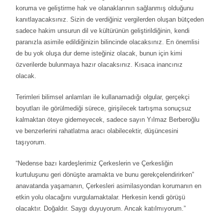
koruma ve geliştirme hak ve olanaklarının sağlanmış olduğunu
kanıtlayacaksınız. Sizin de verdiğiniz vergilerden oluşan bütçeden
sadece hakim unsurun dil ve kültürünün geliştirildiğinin, kendi
paranızla asimile edildiğinizin bilincinde olacaksınız. En önemlisi
de bu yok oluşa dur deme isteğiniz olacak, bunun için kimi
özverilerde bulunmaya hazır olacaksınız. Kısaca inancınız
olacak.
Terimleri bilimsel anlamları ile kullanamadığı olgular, gerçekçi
boyutları ile görülmediği sürece, girişilecek tartışma sonuçsuz
kalmaktan öteye gidemeyecek, sadece sayın Yılmaz Berberoğlu
ve benzerlerini rahatlatma aracı olabilecektir, düşüncesini
taşıyorum.
“Nedense bazı kardeşlerimiz Çerkeslerin ve Çerkesliğin
kurtuluşunu geri dönüşte aramakta ve bunu gerekçelendirirken”
anavatanda yaşamanın, Çerkesleri asimilasyondan korumanın en
etkin yolu olacağını vurgulamaktalar. Herkesin kendi görüşü
olacaktır. Doğaldır. Saygı duyuyorum. Ancak katılmıyorum.”