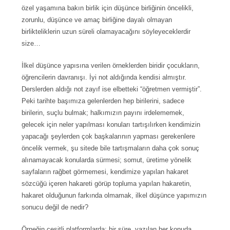
özel yaşamına bakın birlik için düşünce birliğinin öncelikli,
zorunlu, düşünce ve amaç birliğine dayalı olmayan
birlikteliklerin uzun süreli olamayacağını söyleyeceklerdir
size…
İlkel düşünce yapısına verilen örneklerden biridir çocukların,
öğrencilerin davranışı. İyi not aldığında kendisi almıştır.
Derslerden aldığı not zayıf ise elbetteki “öğretmen vermiştir”.
Peki tarihte başımıza gelenlerden hep birilerini, sadece
birilerin, suçlu bulmak; halkımızın payını irdelememek,
gelecek için neler yapılması konuları tartışılırken kendimizin
yapacağı şeylerden çok başkalarının yapması gerekenlere
öncelik vermek, şu sitede bile tartışmaların daha çok sonuç
alınamayacak konularda sürmesi; somut, üretime yönelik
sayfaların rağbet görmemesi, kendimize yapılan hakaret
sözcüğü içeren hakareti görüp topluma yapılan hakaretin,
hakaret olduğunun farkında olmamak, ilkel düşünce yapımızın
sonucu değil de nedir?
Örneğin çeşitli platformlarda; bir süre, yazılan her konuda