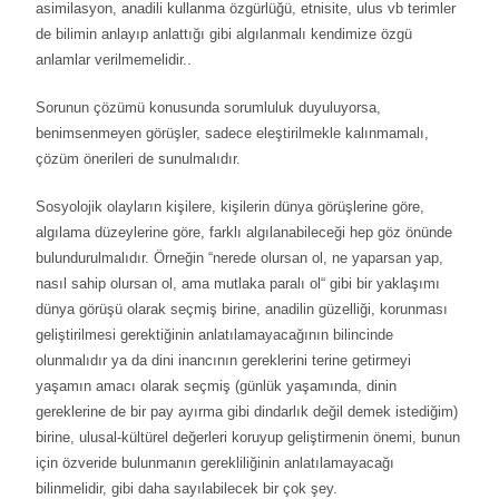
asimilasyon, anadili kullanma özgürlüğü, etnisite, ulus vb terimler
de bilimin anlayıp anlattığı gibi algılanmalı kendimize özgü
anlamlar verilmemelidir..
Sorunun çözümü konusunda sorumluluk duyuluyorsa,
benimsenmeyen görüşler, sadece eleştirilmekle kalınmamalı,
çözüm önerileri de sunulmalıdır.
Sosyolojik olayların kişilere, kişilerin dünya görüşlerine göre,
algılama düzeylerine göre, farklı algılanabileceği hep göz önünde
bulundurulmalıdır. Örneğin “nerede olursan ol, ne yaparsan yap,
nasıl sahip olursan ol, ama mutlaka paralı ol“ gibi bir yaklaşımı
dünya görüşü olarak seçmiş birine, anadilin güzelliği, korunması
geliştirilmesi gerektiğinin anlatılamayacağının bilincinde
olunmalıdır ya da dini inancının gereklerini terine getirmeyi
yaşamın amacı olarak seçmiş (günlük yaşamında, dinin
gereklerine de bir pay ayırma gibi dindarlık değil demek istediğim)
birine, ulusal-kültürel değerleri koruyup geliştirmenin önemi, bunun
için özveride bulunmanın gerekliliğinin anlatılamayacağı
bilinmelidir, gibi daha sayılabilecek bir çok şey.