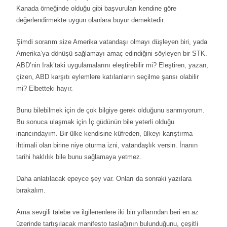
Kanada örneğinde olduğu gibi başvuruları kendine göre
değerlendirmekte uygun olanlara buyur demektedir.
Şimdi sorarım size Amerika vatandaşı olmayı düşleyen biri, yada
Amerika’ya dönüşü sağlamayı amaç edindiğini söyleyen bir STK.
ABD’nin Irak’taki uygulamalarını eleştirebilir mi? Eleştiren, yazan,
çizen, ABD karşıtı eylemlere katılanların seçilme şansı olabilir
mi? Elbetteki hayır.
Bunu bilebilmek için de çok bilgiye gerek olduğunu sanmıyorum.
Bu sonuca ulaşmak için İç güdünün bile yeterli olduğu
inancındayım. Bir ülke kendisine küfreden, ülkeyi karıştırma
ihtimali olan birine niye oturma izni, vatandaşlık versin. İnanın
tarihi haklılık bile bunu sağlamaya yetmez.
Daha anlatılacak epeyce şey var. Onları da sonraki yazılara
bırakalım.
Ama sevgili talebe ve ilgilenenlere iki bin yıllarından beri en az
üzerinde tartışılacak manifesto taslağının bulunduğunu, çeşitli