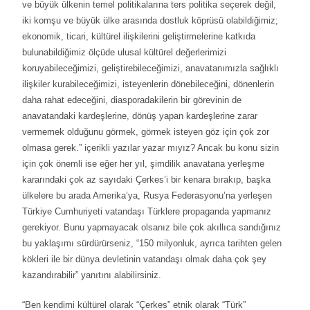
ve büyük ülkenin temel politikalarına ters politika seçerek değil,
iki komşu ve büyük ülke arasında dostluk köprüsü olabildiğimiz;
ekonomik, ticari, kültürel ilişkilerini geliştirmelerine katkıda
bulunabildiğimiz ölçüde ulusal kültürel değerlerimizi
koruyabileceğimizi, geliştirebileceğimizi, anavatanımızla sağlıklı
ilişkiler kurabileceğimizi, isteyenlerin dönebileceğini, dönenlerin
daha rahat edeceğini, diasporadakilerin bir görevinin de
anavatandaki kardeşlerine, dönüş yapan kardeşlerine zarar
vermemek olduğunu görmek, görmek isteyen göz için çok zor
olmasa gerek.” içerikli yazılar yazar mıyız? Ancak bu konu sizin
için çok önemli ise eğer her yıl, şimdilik anavatana yerleşme
kararındaki çok az sayıdaki Çerkes’i bir kenara bırakıp, başka
ülkelere bu arada Amerika’ya, Rusya Federasyonu’na yerleşen
Türkiye Cumhuriyeti vatandaşı Türklere propaganda yapmanız
gerekiyor. Bunu yapmayacak olsanız bile çok akıllıca sandığınız
bu yaklaşımı sürdürürseniz, “150 milyonluk, ayrıca tarihten gelen
kökleri ile bir dünya devletinin vatandaşı olmak daha çok şey
kazandırabilir” yanıtını alabilirsiniz.
“Ben kendimi kültürel olarak “Çerkes” etnik olarak “Türk”