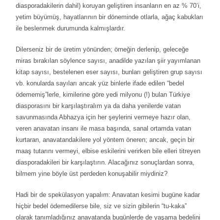
diasporadakilerin dahil) koruyan geliştiren insanların en az % 70’i,
yetim büyümüş, hayatlarının bir döneminde otlarla, ağaç kabukları
ile beslenmek durumunda kalmışlardır.
Dilerseniz bir de üretim yönünden; örneğin derlenip, geleceğe
miras bırakılan söylence sayısı, anadilde yazılan şiir yayımlanan
kitap sayısı, bestelenen eser sayısı, bunları geliştiren grup sayısı
vb. konularda sayıları ancak yüz binlerle ifade edilen “bedel
ödememiş”lerle, kimilerine göre yedi milyonu (!) bulan Türkiye
diasporasını bir karşılaştıralım ya da daha yenilerde vatan
savunmasında Abhazya için her şeylerini vermeye hazır olan,
veren anavatan insanı ile masa başında, sanal ortamda vatan
kurtaran, anavatandakilere yol yöntem öneren; ancak, geçin bir
maaş tutarını vermeyi, elbise eskilerini verirken bile elleri titreyen
diasporadakileri bir karşılaştırın. Alacağınız sonuçlardan sonra,
bilmem yine böyle üst perdeden konuşabilir miydiniz?
Hadi bir de spekülasyon yapalım: Anavatan kesimi bugüne kadar
hiçbir bedel ödemedilerse bile, siz ve sizin gibilerin “tu-kaka”
olarak tanımladığınız anavatanda bugünlerde de yaşama bedelini