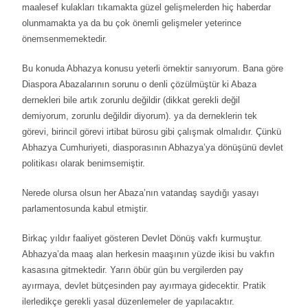
maalesef kulakları tıkamakta güzel gelişmelerden hiç haberdar
olunmamakta ya da bu çok önemli gelişmeler yeterince
önemsenmemektedir.
Bu konuda Abhazya konusu yeterli örnektir sanıyorum. Bana göre
Diaspora Abazalarının sorunu o denli çözülmüştür ki Abaza
dernekleri bile artık zorunlu değildir (dikkat gerekli değil
demiyorum, zorunlu değildir diyorum). ya da derneklerin tek
görevi, birincil görevi irtibat bürosu gibi çalışmak olmalıdır. Çünkü
Abhazya Cumhuriyeti, diasporasının Abhazya’ya dönüşünü devlet
politikası olarak benimsemiştir.
Nerede olursa olsun her Abaza’nın vatandaş saydığı yasayı
parlamentosunda kabul etmiştir.
Birkaç yıldır faaliyet gösteren Devlet Dönüş vakfı kurmuştur.
Abhazya’da maaş alan herkesin maaşının yüzde ikisi bu vakfın
kasasına gitmektedir. Yarın öbür gün bu vergilerden pay
ayırmaya, devlet bütçesinden pay ayırmaya gidecektir. Pratik
ilerledikçe gerekli yasal düzenlemeler de yapılacaktır.