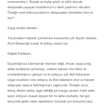
unutmamalıyız. Burada ne kadar güçlü ve etkili olursak,
diasporada yaşayan insanlarımıza o denli yararımız olacaktır.
Örneğin yerel televizyonlarımız diasporadan izlenebilse fena mı
olur?…
Saygı bizden efendim…
Yazışmaların hakaret içermemesi konusunda çok duyarlı olanlara,
Azmi Berberoğlu kanalı ile birkaç sözüm var:
Değerli Kardeşim,
Duyarlılığınıza katılmamak mümkün değil. Ancak saygısızlığı,
ahlak kurallarına uymamayı, sadece hakaret sözcükleri ile
sınırlandırdığınızı görüyor ve bu anlayışı çok ilkel buluyorum.
Uygar insanların onur anlayışı ile ilkel kalanların onur ve hakaret
anlayışları epeyce farklılaşmıştır çağımızda. Örneğin sizce;
birkaç dönüm tarlası işgal edildiği için kavga çıkaran, küfür eden,
şansı kötüyse cinayet işleyen biri mi daha onurludur, her gün
erozyonla giden vatan topraklarını korumak için erozyona karşı