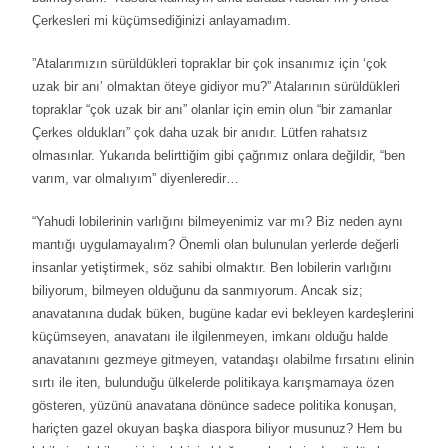
Çerkesleri mi küçümsediğinizi anlayamadım.
”Atalarımızın sürüldükleri topraklar bir çok insanımız için ‘çok
uzak bir anı’ olmaktan öteye gidiyor mu?” Atalarının sürüldükleri
topraklar “çok uzak bir anı” olanlar için emin olun “bir zamanlar
Çerkes oldukları” çok daha uzak bir anıdır. Lütfen rahatsız
olmasınlar. Yukarıda belirttiğim gibi çağrımız onlara değildir, “ben
varım, var olmalıyım” diyenleredir…
“Yahudi lobilerinin varlığını bilmeyenimiz var mı? Biz neden aynı
mantığı uygulamayalım? Önemli olan bulunulan yerlerde değerli
insanlar yetiştirmek, söz sahibi olmaktır. Ben lobilerin varlığını
biliyorum, bilmeyen olduğunu da sanmıyorum. Ancak siz;
anavatanına dudak büken, bugüne kadar evi bekleyen kardeşlerini
küçümseyen, anavatanı ile ilgilenmeyen, imkanı olduğu halde
anavatanını gezmeye gitmeyen, vatandaşı olabilme fırsatını elinin
sırtı ile iten, bulunduğu ülkelerde politikaya karışmamaya özen
gösteren, yüzünü anavatana dönünce sadece politika konuşan,
hariçten gazel okuyan başka diaspora biliyor musunuz? Hem bu