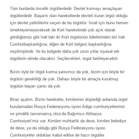
Tüm bunlarda öncelik örgütlerdedir. Devlet kurmayı amaçlayan
örgütlerdedir. Başarılı olan hareketlerde devleti kuran örgüt olduğu
için devlet yetkililerini seçen de bu örgüttür. İsrail için bunu hemen
örnekleyemeyeceksek de Kürt hareketinde çok açık olarak
gördüğümüz gibi Irak’taki iki Kürt örgütünün liderlerinden biri Irak
Cumhurbaşkanlığına, diğeri de Kürt bölgesi başkanlığına
seçilmişlerdir. Ve bu bölgede daha çok uzun yıllar siyasal erk
örgütlerin elinde olacaktır. Seçilecekleri, örgüt belirleyecektir.
Bizim öyle bir örgüt kurma şansımız da yok, bizim için böyle bir
örgütün gerekliliği de yok. Dahası böyle bir amaçla kurulmuş
örgütün başarı şansı da yok.
Biraz açalım. Bizim harekette, kimilerinin düşlediği anlamda örgüt
kurulamadan Rusya Federasyonu üyesi Adige cumhuriyetlerimiz
ve şimdilik tanınmamış olsa da Bağımsız Abhazya
Cumhuriyeti’miz var. Kimileri muhtarlık da dese, kimileri belediye
de dese, ya da olduğu gibi Rusya Federasyonu üyesi
Cumhuriyetler oldukları kabul edilse de hazır örgütler.