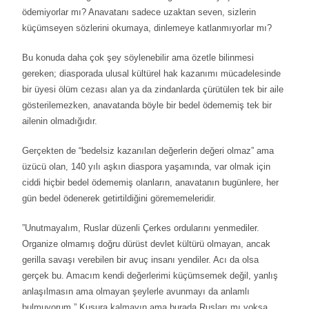
ödemiyorlar mı? Anavatanı sadece uzaktan seven, sizlerin
küçümseyen sözlerini okumaya, dinlemeye katlanmıyorlar mı?
Bu konuda daha çok şey söylenebilir ama özetle bilinmesi
gereken; diasporada ulusal kültürel hak kazanımı mücadelesinde
bir üyesi ölüm cezası alan ya da zindanlarda çürütülen tek bir aile
gösterilemezken, anavatanda böyle bir bedel ödememiş tek bir
ailenin olmadığıdır.
Gerçekten de “bedelsiz kazanılan değerlerin değeri olmaz” ama
üzücü olan, 140 yılı aşkın diaspora yaşamında, var olmak için
ciddi hiçbir bedel ödememiş olanların, anavatanın bugünlere, her
gün bedel ödenerek getirtildiğini görememeleridir.
”Unutmayalım, Ruslar düzenli Çerkes ordularını yenmediler.
Organize olmamış doğru dürüst devlet kültürü olmayan, ancak
gerilla savaşı verebilen bir avuç insanı yendiler. Acı da olsa
gerçek bu. Amacım kendi değerlerimi küçümsemek değil, yanlış
anlaşılmasın ama olmayan şeylerle avunmayı da anlamlı
bulmuyorum.” Kusura kalmayın ama burada Rusları mı yoksa