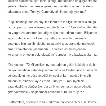
lobilerin olabilmesi için, lobisi olduğu merkezlerin de güçlü olması,
yeterli nüfuslarının olması gerekmez mi? Avrupa’daki Türklerin
arkasında sizce Türkiye Cumhuriyeti’nin desteği yok mu?
“Bilgi insanoğlunun en büyük silahıdır. Biz bilgili insanlar oldukça
hiç bir şey bizi yok edemez, müsterih olalım.” Çok doğru. Ben de
bu yargınıza yürekten katıldığım için müsterihim zaten. Biliyorum
ki, siz bile bilgisizce kalem oynattığınız konular hakkında
yeterince bilgi sahibi olduğunuzda belki anavatana dönmeyecek
ama “Anavatanda yaşamanın, Çerkesleri asimilasyondan
korumanın en etkin yolu olacağını” vurgulamaya başlayacaksınız.
“Öte yandan, 70 Milyon’luk, ayrıca tarihten gelen kökleriyle de bir
dünya devletinin vatandaşı olmak kime ne kaybettirir?” Burada da
dönüşçülerin hiç düşünmediği bir şeyi onların görüşü imiş gibi
sundunuz, elbetteki ayıp ettiniz. Türkiye Cumhuriyeti’nin
vatandaşlığını dönüşçüler olarak önemsemesek gece gündüz
çifte vatandaşlık sağlanması çabasını sürdürür müyüz?
Platformlara, sitelere sizleri kızdırmak pahasına “bizce, iki komşu