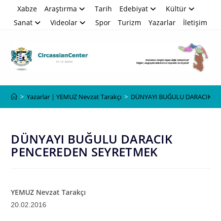
Skip
Xabze
Araştırma
Tarih
Edebiyat
Kültür
to
Sanat
Videolar
Spor
Turizm
Yazarlar
İletişim
content
Blog
>
Yazarlar | YEMUZ Nevzat Tarakçı
>
DÜNYAYI BUĞULU DARACIK P
DÜNYAYI BUĞULU DARACIK
PENCEREDEN SEYRETMEK
YEMUZ Nevzat Tarakçı
20.02.2016