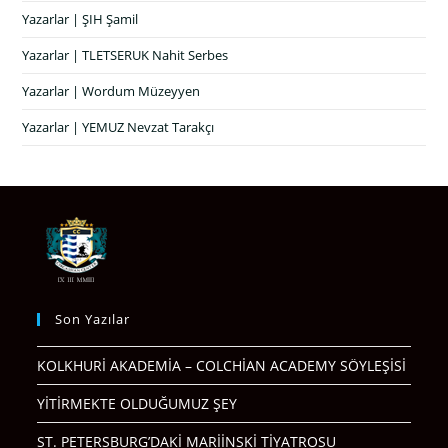
Yazarlar | ŞIH Şamil
Yazarlar | TLETSERUK Nahit Serbes
Yazarlar | Wordum Müzeyyen
Yazarlar | YEMUZ Nevzat Tarakçı
Son Yazılar
KOLKHURİ AKADEMİA – COLCHİAN ACADEMY SÖYLEŞİSİ
YİTİRMEKTE OLDUĞUMUZ ŞEY
ST. PETERSBURG’DAKİ MARİİNSKİ TİYATROSU