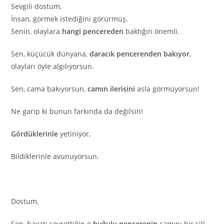
Sevgili dostum,
İnsan, görmek istediğini görürmüş.
Senin, olaylara
hangi pencereden
baktığın önemli.
Sen, küçücük dünyana,
daracık pencerenden bakıyor
,
olayları öyle algılıyorsun.
Sen, cama bakıyorsun,
camın ilerisini
asla görmüyorsun!
Ne garip ki bunun farkında da değilsin!
Gördüklerinle
yetiniyor,
Bildiklerinle avunuyorsun.
Dostum,
Sen, hayatı seyrettiğin o
buğulu pencerenin
camını bir sil!