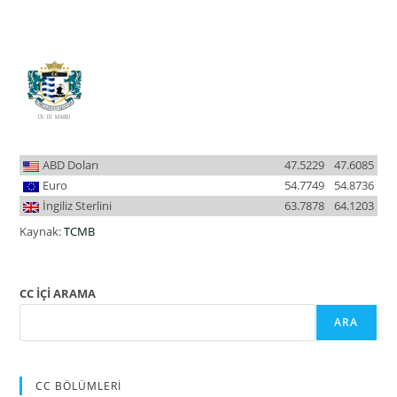
ABD Doları
47.5229
47.6085
Euro
54.7749
54.8736
İngiliz Sterlini
63.7878
64.1203
Kaynak:
TCMB
CC İÇİ ARAMA
ARA
CC BÖLÜMLERİ