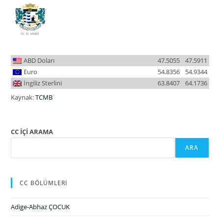
ABD Doları
47.5055
47.5911
Euro
54.8356
54.9344
İngiliz Sterlini
63.8407
64.1736
Kaynak:
TCMB
CC İÇİ ARAMA
ARA
CC BÖLÜMLERİ
Adige-Abhaz ÇOCUK