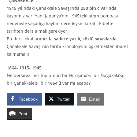
“ÇANAKKALE…”
1915
yılındaki Çanakkale Savaşı’nda
250 bin civarında
kaybımız var. Yani Japonya’nın 1945’teki atom bombası
nedeniyle yaşadığı kaybın neredeyse iki katı. Elbette
tarihten ders almak gerekiyor.
Bu ders, okullarımızda
sadece yazılı, sözlü sınavlarda
Çanakkale Savaşı’nın tarihi kronolojisini öğretmekten ibaret
kalmamalı!
1864- 1915- 1945
Ne dersiniz, her toplumun bir Hiroşima’sı, bir Nagazaki’si,
bir Çanakkale’si, bir
1864’ü
var mı acaba?
Facebook
Twitter
Email
Print