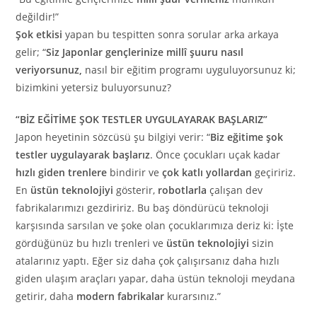
değildir!”
Şok etkisi
yapan bu tespitten sonra sorular arka arkaya
gelir; “
Siz Japonlar gençlerinize millî şuuru nasıl
veriyorsunuz,
nasıl bir eğitim programı uyguluyorsunuz ki;
bizimkini yetersiz buluyorsunuz?
“BİZ EĞİTİME ŞOK TESTLER UYGULAYARAK BAŞLARIZ”
Japon heyetinin sözcüsü şu bilgiyi verir: “
Biz eğitime şok
testler uygulayarak başlarız
. Önce çocukları uçak kadar
hızlı giden trenlere
bindirir ve
çok katlı yollardan
geçiririz.
En
üstün teknolojiyi
gösterir,
robotlarla
çalışan dev
fabrikalarımızı gezdiririz. Bu baş döndürücü teknoloji
karşısında sarsılan ve şoke olan çocuklarımıza deriz ki: İşte
gördüğünüz bu hızlı trenleri ve
üstün teknolojiyi
sizin
atalarınız yaptı. Eğer siz daha çok çalışırsanız daha hızlı
giden ulaşım araçları yapar, daha üstün teknoloji meydana
getirir, daha
modern fabrikalar
kurarsınız.”