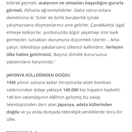
bilerek gezmeli,
atalarının ne olmazları başardığını gururla
görmeli,
iftiharla öğrenmelidirler. Daha sonra onlara
demelisiniz ki: Sizler de birlik beraberlik içinde
çalışmazsanız düşmanlarınız yine gelirler, Çanakkale’yi işgal
etmeye kalkışırlar, yurdunuzda özgür yaşamayı size layık
görmezler, tutsakları durumuna düşürmek isterler… Ama
çalışır, teknolojiyi yakalarsanız ülkenizi kalkındırır,
ilerleyen
ülke haline getirirsiniz
. Başınız dimdik durursunuz
yabancıların karşısında.”
JAPONYA KÜLLERİNDEN DOĞDU
1945
yılının sonuna kadar Hiroşima’da atom bombası
saldırısından dolayı yaklaşık
140.000
kişi hayatını kaybetti.
140 bin vatandaşının ABD’nin gelişmiş bu savaş
teknolojisinden ders alan
Japonya, adeta küllerinden
doğdu
ve şu anda dünyada teknolojik yeniliklerde öncü bir
ülke.