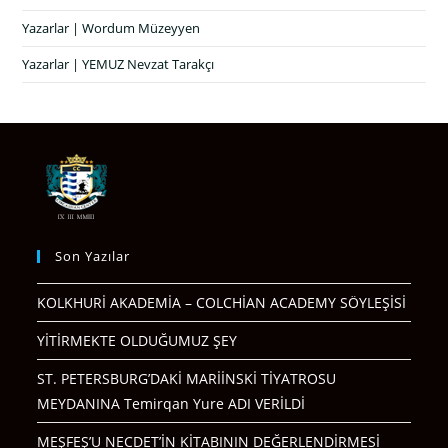
Yazarlar | Wordum Müzeyyen
Yazarlar | YEMUZ Nevzat Tarakçı
Son Yazılar
KOLKHURİ AKADEMİA – COLCHİAN ACADEMY SÖYLEŞİSİ
YİTİRMEKTE OLDUĞUMUZ ŞEY
ST. PETERSBURG’DAKİ MARİİNSKİ TİYATROSU
MEYDANINA Temirqan Yure ADI VERİLDİ
MEŞFEŞ’U NECDET’İN KİTABININ DEĞERLENDİRMESİ