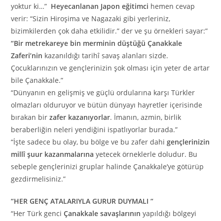
yoktur ki…”
Heyecanlanan Japon eğitimci
hemen cevap
verir: “Sizin Hiroşima ve Nagazaki gibi yerleriniz,
bizimkilerden çok daha etkilidir.” der ve şu örnekleri sayar:”
“Bir metrekareye bin merminin düştüğü Çanakkale
Zaferi’nin
kazanıldığı tarihî savaş alanları sizde.
Çocuklarınızın ve gençlerinizin şok olması için yeter de artar
bile Çanakkale.”
“Dünyanın en gelişmiş ve güçlü ordularına karşı Türkler
olmazları olduruyor ve bütün dünyayı hayretler içerisinde
bırakan bir
zafer kazanıyorlar
. İmanın, azmin, birlik
beraberliğin neleri yendiğini ispatlıyorlar burada.”
“İşte sadece bu olay, bu bölge ve bu zafer dahi
gençlerinizin
millî şuur kazanmalarına
yetecek örneklerle doludur. Bu
sebeple gençlerinizi gruplar halinde Çanakkale’ye götürüp
gezdirmelisiniz.”
“HER GENÇ ATALARIYLA GURUR DUYMALI “
“Her Türk genci
Çanakkale savaşlarının
yapıldığı bölgeyi