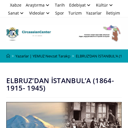
Skip
Xabze
Araştırma
Tarih
Edebiyat
Kültür
to
Sanat
Videolar
Spor
Turizm
Yazarlar
İletişim
content
Blog
>
Yazarlar | YEMUZ Nevzat Tarakçı
>
ELBRUZ’DAN İSTANBUL’A (1864-
ELBRUZ’DAN İSTANBUL’A (1864-
1915- 1945)