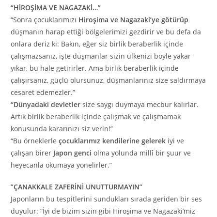
“HİROŞİMA VE NAGAZAKİ…”
“Sonra çocuklarımızı
Hiroşima ve Nagazaki’ye götürüp
düşmanın harap ettiği bölgelerimizi gezdirir ve bu defa da
onlara deriz ki: Bakın, eğer siz birlik beraberlik içinde
çalışmazsanız, işte düşmanlar sizin ülkenizi böyle yakar
yıkar, bu hale getirirler. Ama birlik beraberlik içinde
çalışırsanız, güçlü olursunuz, düşmanlarınız size saldırmaya
cesaret edemezler.”
“Dünyadaki devletler
size saygı duymaya mecbur kalırlar.
Artık birlik beraberlik içinde çalışmak ve çalışmamak
konusunda kararınızı siz verin!”
“Bu örneklerle
çocuklarımız kendilerine gelerek
iyi ve
çalışan birer
Japon genci
olma yolunda millî bir şuur ve
heyecanla okumaya yönelirler.”
”ÇANAKKALE ZAFERİNİ UNUTTURMAYIN”
Japonların bu tespitlerini sundukları sırada geriden bir ses
duyulur: “İyi de bizim sizin gibi Hiroşima ve Nagazaki’miz