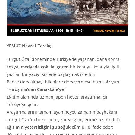
YEMUZ Nevzat Tarakçı
Turgut Özal döneminde Türkiye’de yaşanan, daha sonra
sosyal medyada çok ilgi gören
bir konuyu, konuyla ilgili
yazılan
bir yazıyı
sizlerle paylaşmak istedim.
Bence ders almayı bilenlere ders vermeye hazır biz yazı.
“Hiroşima’dan Çanakkale’ye”
Eğitim alanında uzman Japon heyeti araştırma için
Türkiye’ye gelir.
Araştırmalarını tamamlayan heyet, zamanın başbakanı
Turgut Özal’ın huzuruna çıkar ve gençlerimiz üzerindeki
eğitimin yetersizliğini şu soğuk cümle ile
ifade eder:
“Bu eğitimle gençlerinize
millî şuur vermeniz
mümkün