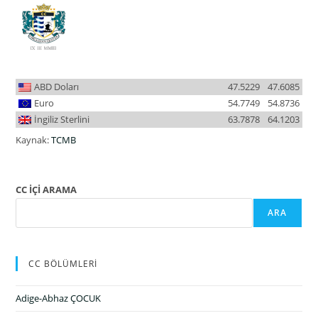
ABD Doları
47.5229
47.6085
Euro
54.7749
54.8736
İngiliz Sterlini
63.7878
64.1203
Kaynak:
TCMB
CC İÇİ ARAMA
ARA
CC BÖLÜMLERİ
Adige-Abhaz ÇOCUK