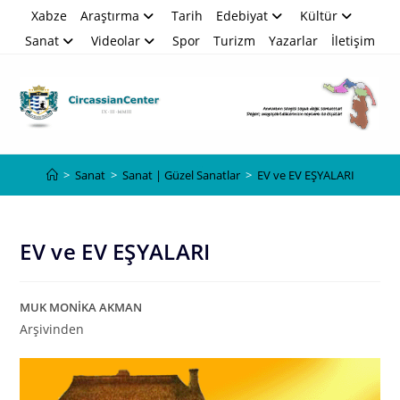
Skip
Xabze
Araştırma
Tarih
Edebiyat
Kültür
to
Sanat
Videolar
Spor
Turizm
Yazarlar
İletişim
content
Blog
>
Sanat
>
Sanat | Güzel Sanatlar
>
EV ve EV EŞYALARI
EV ve EV EŞYALARI
MUK MONİKA AKMAN
Arşivinden