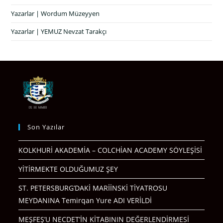
Yazarlar | Wordum Müzeyyen
Yazarlar | YEMUZ Nevzat Tarakçı
Son Yazılar
KOLKHURİ AKADEMİA – COLCHİAN ACADEMY SÖYLEŞİSİ
YİTİRMEKTE OLDUĞUMUZ ŞEY
ST. PETERSBURG’DAKİ MARİİNSKİ TİYATROSU
MEYDANINA Temirqan Yure ADI VERİLDİ
MEŞFEŞ’U NECDET’İN KİTABININ DEĞERLENDİRMESİ