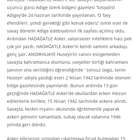
üçüncü günü Adige özerk bölgesi gazetesi ‘Sosyalist
Adigey’de 24 haziran tarihinde yayınlanan, ‘O ‘bey
efendileri’, şimdi gerektiği gibi konuk ederiz’ isimli eser ile
savaş dönemi Adige edebiyatının ilk sayfası açılmış oldu.
Ardından HADAĞATLE Asker, vatansever niteliklere haiz pek
çok şiir yazdı. HADAĞATLE Asker’in kendi samimi arkadaşı,
genç şair, A
NDIRHUAYE
Huseyn’in canını esirgemeden
savaşta kahramanca ölümünü, sovyetler birliği kahramanı
şanının ona verildiğini öğrendiğinde ‘ sonsuz övgü, senin
Huseyn’ adıyla yazdığı eseri 2
N
isan 1942 tarihinde otonom
bölge gazetesinde yayınlandı. Bunun ardında 13 gün
geçtiğinde HADAĞATLE Asker’de okullardan erken mezun
edilenlerle birlikte, 15
N
isan 1942 tarihinde askere alındı.
Savaşta, keskin nişancı okulunda öğretmenlik yaparak
askeri görevini tamamladı, subay olarak vatanına 1946
yılında geri döndü.
Asker elbisesini sırtından çıkartmaya fırsat bulmadan 15