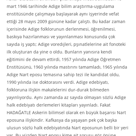
mart 1946 tarihinde Adige bilim araştırma-uygulama
enstitüsünde çalışmaya başlayarak aynı işyerinde vefat
ettiği 28 mayıs 2009 gününe kadar çalıştı. Bu kadar zaman
içerisinde Adige folklorunun derlenmesi, öğrenilmesi,
baskıya hazırlanması ve yayınlanması konusunda çok
sayıda iş yaptı; Adige voredıjleri, pşınatlelerine ait fonoteki
ilk oluşturan da yine o oldu. Bunların yanısıra kendi
eğitimini de devam ettirdi, 1957 yılında Adige Öğretmen
Enstitüsünü, 1960 yılında mastırını tamamladı, 1965 yılında
Adige Nart eposu temasına sahip tezi ile kandidat oldu,
1990 yılında ise doktorasını verdi. Adige edebiyatı,
folkloruna ilişkin makalelerini dur-durak bilmeden
yayınlıyordu. Aynı zamanda az sayıda olmayan sözlü Adige
halk edebiyatı derlemeleri kitapları yayınladı. Fakat
HADAĞATLE Askerin bilimsel olarak en büyük başarısı Nart
eposuna ilişkindir. Kafkasya da yaşayan pek çok başka
ulusun sözlü halk edebiyatında Nart eposunun belli bir yeri
var. Bu yüzden Nart eposu kime ait sorusu göz önüne