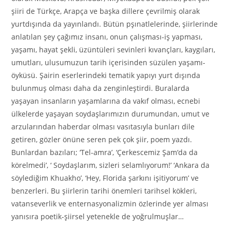
şiiri de Türkçe, Arapça ve başka dillere çevrilmiş olarak
yurtdışında da yayınlandı. Bütün pşınatlelerinde, şiirlerinde
anlatılan şey çağımız insanı, onun çalışması-iş yapması,
yaşamı, hayat şekli, üzüntüleri sevinleri kıvançları, kaygıları,
umutları, ulusumuzun tarih içerisinden süzülen yaşamı-
öyküsü. Şairin eserlerindeki tematik yapıyı yurt dışında
bulunmuş olması daha da zenginleştirdi. Buralarda
yaşayan insanların yaşamlarına da vakıf olması, ecnebi
ülkelerde yaşayan soydaşlarımızın durumundan, umut ve
arzularından haberdar olması vasıtasıyla bunları dile
getiren, gözler önüne seren pek çok şiir, poem yazdı.
Bunlardan bazıları; ‘Tel-amra’, ‘Çerkescemiz Şam
‘
da da
körelmedi’, ‘ Soydaşlarım, sizleri selamlıyorum!’ ‘Ankara da
söylediğim Khuakho’, ‘Hey, Florida şarkını işitiyorum’ ve
benzerleri. Bu şiirlerin tarihi önemleri tarihsel kökleri,
vatanseverlik ve enternasyonalizmin özlerinde yer alması
yanısıra poetik-şiirsel yetenekle de yoğrulmuşlar…