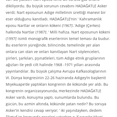
dikiliyordu. Bu büyük sorunun cevabını HADAĞATLE Asker
verdi; Nart eposunun Adige milletinin ürettiği manevi bir
eser olduğunu kanıtladı. HADAĞATLE’nin ‘ Kahramanlık
eposu Nartlar ve onların kökeni (1967)’, ‘Adige (Çerkes)
halkında Nartlar (1987)’, ‘ Milli hafıza. Nart eposunun kökeni
(1997)’ isimli monografik eserlerinin temel teması da budur.
Bu eserlerin yüreğinde, bilincinde, temelinde yer alan
onlara can olan ve onları kanıtlayan Nart söylenceleri,
şiirleri, şarkıları, pşınatleleri, tüm Adige etnik gruplarının
ağızları ile yedi cilt halinde 1968 -1971 yılları arasında
yayınlandılar. Bu büyük çalışma Avrupa Kafkasologlarının
VI. Dünya kongresinin 22-26 haziranda Adigey
‘
in başkenti
Mıyekuape’de yaptıkları kongrenin de kökünde yer aldı. Bu
kongrenin organizasyonunda, merkezinde HADAĞATLE
Asker vardı, konuşma yaptı, sunumlarda bulundu. Bu
gücün, bu azmin altında, kökünde yatan nedir? Bu soruya
Asker’in kendisi cevap veriyor; ‘ iki yaşındayken, dedem
Tl’ımaf ‘ın koynunda geceleri yatarken o, ‘Savsırıko tikan’