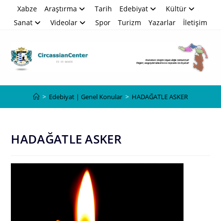
Skip
Xabze
Araştırma
Tarih
Edebiyat
Kültür
to
Sanat
Videolar
Spor
Turizm
Yazarlar
İletişim
content
Blog
>
Edebiyat | Genel Konular
>
HADAĞATLE ASKER
HADAĞATLE ASKER