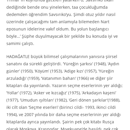
dediğinde bende onu yinelerken, taa çocukluğumda
dedemden öğrendim Savsırıko’yu. Şimdi otuz yıldır nasıl
üzerinde çalışacağımı tam anlamıyla bilemeden Nart
eposunun idelerine vakıf oldum. Bu yolun başlangıcı
böyle…’ Şüphe duyulmayacak bir şekilde bu konuda iyi ve
samimi çalıştı.
HADAĞATLE büyük bilimsel çalışmalarının yanısıra şiirsel
sanatını da sürekli geliştirdi. ‘Yüreğin şarkısı’ (1948), ‘Aydın
günler’ (1950), ‘Köyüm’ (1953), ‘Adige kızı’ (1957), ‘Yüreğin
arzuladığı’ (1959), ‘Vatanımın baharı’ (1966) ve diğer şiir
kitapları da yayınlandı. Yazarın seçme eserlerinin yer aldığı;
‘Yollar’ (1972), ‘Asker ve kızcağız’ (1975), ‘Arkadaşın kaşeni’
(1977), ‘Umudun ışıltıları’ (1982), ‘Geri dönen şarkılar'(1988),
iki cilt olan ‘Seçme eserleri’ (birinci cildi- 1993, ikinci cildi
1994), ve 2007 yılında bir daha seçme eserlerinin yer aldığı
kitaplarda ayrıca yayınlandı. Şairin pek çok kitabı Rusça
olarak Moskova, Krasnodar, Mıyekuape’de basıldı, pek çok