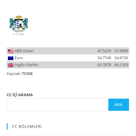
ABD Doları
47.5229
47.6085
Euro
54.7749
54.8736
İngiliz Sterlini
63.7878
64.1203
Kaynak:
TCMB
CC İÇİ ARAMA
ARA
CC BÖLÜMLERİ