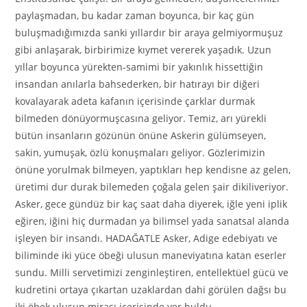
paylaşmadan, bu kadar zaman boyunca, bir kaç gün
buluşmadığımızda sanki yıllardır bir araya gelmiyormuşuz
gibi anlaşarak, birbirimize kıymet vererek yaşadık. Uzun
yıllar boyunca yürekten-samimi bir yakınlık hissettiğin
insandan anılarla bahsederken, bir hatırayı bir diğeri
kovalayarak adeta kafanın içerisinde çarklar durmak
bilmeden dönüyormuşcasına geliyor. Temiz, arı yürekli
bütün insanların gözünün önüne Askerin gülümseyen,
sakin, yumuşak, özlü konuşmaları geliyor. Gözlerimizin
önüne yorulmak bilmeyen, yaptıkları hep kendisne az gelen,
üretimi dur durak bilemeden çoğala gelen şair dikiliveriyor.
Asker, gece gündüz bir kaç saat daha diyerek, iğle yeni iplik
eğiren, iğini hiç durmadan ya bilimsel yada sanatsal alanda
işleyen bir insandı. HADAĞATLE Asker, Adige edebiyatı ve
biliminde iki yüce öbeği ulusun maneviyatına katan eserler
sundu. Milli servetimizi zenginleştiren, entellektüel gücü ve
kudretini ortaya çıkartan uzaklardan dahi görülen dağsı bu
iki öbek ulusun mirası içerisinde yer buldu…