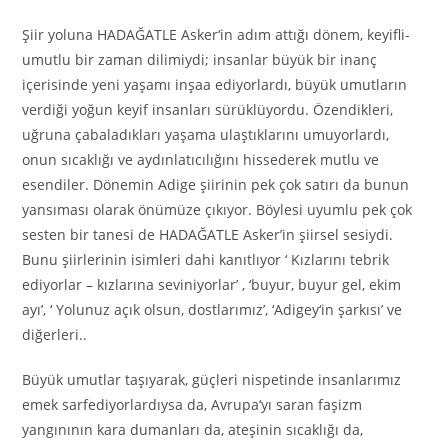
Şiir yoluna HADAĞATLE Asker
‘
in adım attığı dönem, keyifli-
umutlu bir zaman dilimiydi; insanlar büyük bir inanç
içerisinde yeni yaşamı inşaa ediyorlardı, büyük umutların
verdiği yoğun keyif insanları sürüklüyordu. Özendikleri,
uğruna çabaladıkları yaşama ulaştıklarını umuyorlardı,
onun sıcaklığı ve aydınlatıcılığını hissederek mutlu ve
esendiler. Dönemin Adige şiirinin pek çok satırı da bunun
yansıması olarak önümüze çıkıyor. Böylesi uyumlu pek çok
sesten bir tanesi de HADAĞATLE Asker’in şiirsel sesiydi.
Bunu şiirlerinin isimleri dahi kanıtlıyor ‘ Kızlarını tebrik
ediyorlar – kızlarına seviniyorlar’ , ‘buyur, buyur gel, ekim
ayı’, ‘ Yolunuz açık olsun, dostlarımız’, ‘Adigey
‘
in şarkısı’ ve
diğerleri..
Büyük umutlar taşıyarak, güçleri nispetinde insanlarımız
emek sarfediyorlardıysa da, Avrupa
‘
yı saran faşizm
yangınının kara dumanları da, ateşinin sıcaklığı da,