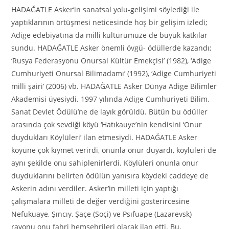
HADAĞATLE Asker
‘
in sanatsal yolu-gelişimi söylediği ile
yaptıklarının örtüşmesi neticesinde hoş bir gelişim izledi;
Adige edebiyatına da milli kültürümüze de büyük katkılar
sundu. HADAĞATLE Asker önemli övgü- ödüllerde kazandı;
‘Rusya Federasyonu Onursal Kültür Emekçisi’ (1982), ‘Adige
Cumhuriyeti Onursal Bilimadamı’ (1992), ‘Adige Cumhuriyeti
m
illi şairi’ (2006) vb. HADAĞATLE Asker Dünya Adige Bilimler
Akademisi üyesiydi. 1997 yılında Adige Cumhuriyeti Bilim,
Sanat Devlet Ödülü’ne de layık görüldü. Bütün bu ödüller
arasında çok sevdiği köyü ‘Hatıkauye’nin kendisini ‘Onur
duydukları Köylüleri’ ilan etmesiydi. HADAĞATLE Asker
köyüne çok kıymet verirdi, onunla onur duyardı, köylüleri de
aynı şekilde onu sahiplenirlerdi. Köylüleri onunla onur
duyduklarını belirten ödülün yanısıra köydeki caddeye de
Askerin adını verdiler. Asker’in milleti için yaptığı
çalışmalara milleti de değer verdiğini gösterircesine
Nefukuaye, Şıncıy, Şaçe (Soçi) ve Psıfuape (Lazarevsk)
rayonu onu fahri hemşehrileri olarak ilan etti. Bu,