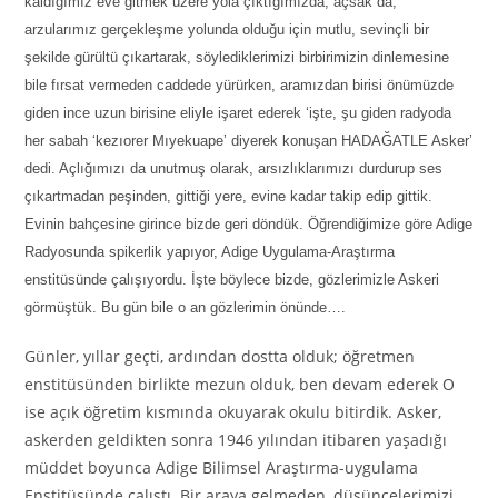
kaldığımız eve gitmek üzere yola çıktığımızda, açsak
d
a,
arzularımız gerçekleşme yolunda olduğu için mutlu, sevinçli bir
şekilde gürültü çıkartarak, söylediklerimizi birbirimizin dinlemesine
bile fırsat vermeden caddede yürürken, aramızdan birisi önümüzde
giden ince uzun birisine eliyle işaret ederek ‘işte, şu giden radyoda
her sabah ‘kezıorer Mıyekuape’ diyerek konuşan HADAĞATLE Asker’
dedi. Açlığımızı da unutmuş olarak, arsızlıklarımızı durdurup ses
çıkartmadan peşinden, gittiği yere, evine kadar takip edip gittik.
Evinin bahçesine girince bizde geri döndük. Öğrendiğimize göre Adige
Radyosunda spikerlik yapıyor, Adige Uygulama-Araştırma
enstitüsünde çalışıyordu. İşte böylece bizde, gözlerimizle Askeri
görmüştük. Bu gün bile o an gözlerimin önünde….
Günler, yıllar geçti, ardından dostta olduk; öğretmen
enstitüsünden birlikte mezun olduk, ben devam ederek O
ise açık öğretim kısmında okuyarak okulu bitirdik. Asker,
askerden geldikten sonra 1946 yılından itibaren yaşadığı
müddet boyunca Adige Bilimsel Araştırma-uygulama
Enstitüsünde çalıştı. Bir araya gelmeden, düşüncelerimizi