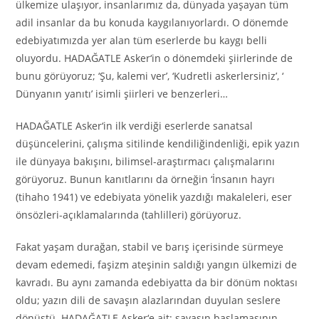
ülkemize ulaşıyor, insanlarımız da, dünyada yaşayan tüm
adil insanlar da bu konuda kaygılanıyorlardı. O dönemde
edebiyatımızda yer alan tüm eserlerde bu kaygı belli
oluyordu. HADAĞATLE Asker
‘
in o dönemdeki şiirlerinde de
bunu görüyoruz; ‘Şu, kalemi ver’, ‘Kudretli askerlersiniz’, ‘
Dünyanın yanıtı’ isimli şiirleri ve benzerleri…
HADAĞATLE Asker
‘
in ilk verdiği eserlerde sanatsal
düşüncelerini, çalışma sitilinde kendiliğindenliği, epik yazın
ile dünyaya bakışını, bilimsel-araştırmacı çalışmalarını
görüyoruz. Bunun kanıtlarını da örneğin ‘İnsanın hayrı
(tihaho 1941) ve edebiyata yönelik yazdığı makaleleri, eser
önsözleri-açıklamalarında (tahlilleri) görüyoruz.
Fakat yaşam durağan, stabil ve barış içerisinde sürmeye
devam edemedi, faşizm ateşinin saldığı yangın ülkemizi de
kavradı. Bu aynı zamanda edebiyatta da bir dönüm noktası
oldu; yazın dili de savaşın alazlarından duyulan seslere
dönüştü. HADAĞATLE Asker
‘
e ait; savaşın başlamasının