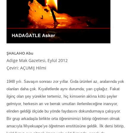
ŞHALAHO Abu
Adige Mak Gazetesi, Eyl
ül
2012
Çeviri: AÇUMIJ Hilmi
1948 yılı. Savaşın sonrası zor yıllar. Gıda ürünleri az, aralarında yok
olanları daha çok. Kıyafetlerde aynı durumda; yarı çıplağız. Fakat
ilginç olan şey yürekler tertemiz, hiç kimsenin aklına kötü şeyler
gelmiyor, herkesin arı ve berrak umutları ilerlenileceğine inanıyor,
elinden geldiği ölçüde bu yönde faydasını dokundurmaya çalışıyor.
Bir grup arkadaşla birlikte orta öğrenimi
mi
zi bitirip öğretmen olmak
amacıyla Mıyekuape’ye öğretmen enstitüsüne geldik. İlk dersi bitirip,