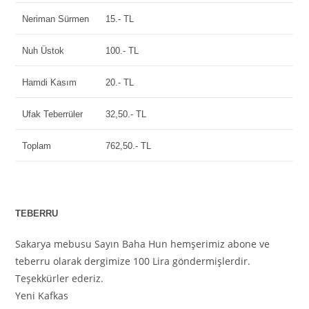
Neriman Sürmen
15.- TL
Nuh Üstok
100.- TL
Hamdi Kasım
20.- TL
Ufak Teberrüler
32,50.- TL
Toplam
762,50.- TL
TEBERRU
Sakarya mebusu Sayın Baha Hun hemşerimiz abone ve
teberru olarak dergimize 100 Lira göndermişlerdir.
Teşekkürler ederiz.
Yeni Kafkas