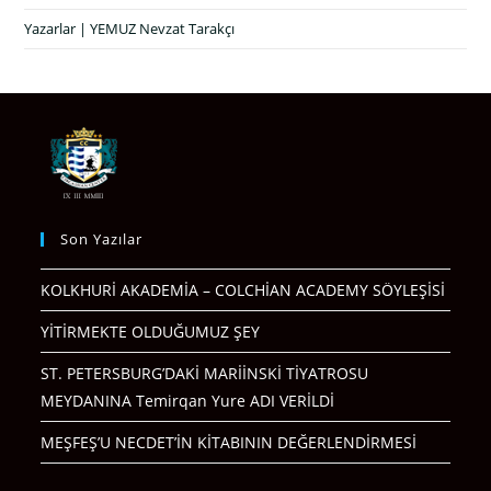
Yazarlar | YEMUZ Nevzat Tarakçı
Son Yazılar
KOLKHURİ AKADEMİA – COLCHİAN ACADEMY SÖYLEŞİSİ
YİTİRMEKTE OLDUĞUMUZ ŞEY
ST. PETERSBURG’DAKİ MARİİNSKİ TİYATROSU
MEYDANINA Temirqan Yure ADI VERİLDİ
MEŞFEŞ’U NECDET’İN KİTABININ DEĞERLENDİRMESİ