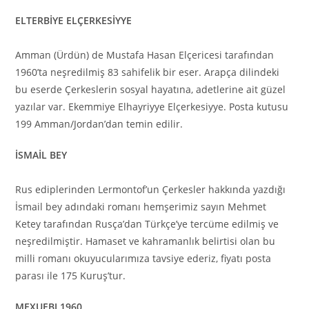
ELTERBİYE ELÇERKESİYYE
Amman (Ürdün) de Mustafa Hasan Elçericesi tarafından
1960’ta neşredilmiş 83 sahifelik bir eser. Arapça dilindeki
bu eserde Çerkeslerin sosyal hayatına, adetlerine ait güzel
yazılar var. Ekemmiye Elhayriyye Elçerkesiyye. Posta kutusu
199 Amman/Jordan’dan temin edilir.
İSMAİL BEY
Rus ediplerinden Lermontof’un Çerkesler hakkında yazdığı
İsmail bey adındaki romanı hemşerimiz sayın Mehmet
Ketey tarafından Rusça’dan Türkçe’ye tercüme edilmiş ve
neşredilmiştir. Hamaset ve kahramanlık belirtisi olan bu
milli romanı okuyucularımıza tavsiye ederiz, fiyatı posta
parası ile 175 Kuruş’tur.
MEXUEBJ 1960