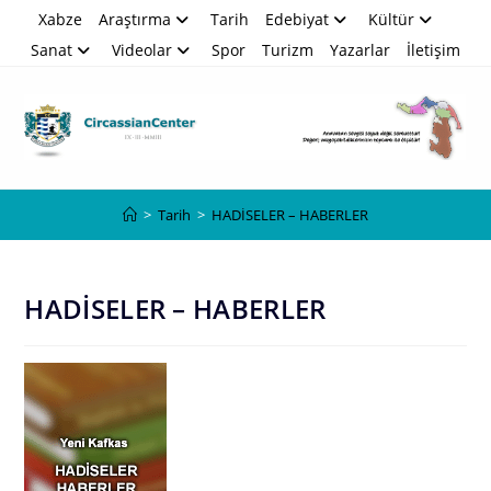
Skip
Xabze
Araştırma
Tarih
Edebiyat
Kültür
to
Sanat
Videolar
Spor
Turizm
Yazarlar
İletişim
content
Blog
>
Tarih
>
HADİSELER – HABERLER
HADİSELER – HABERLER