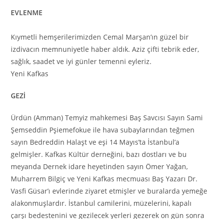
EVLENME
Kıymetli hemşerilerimizden Cemal Marşan’ın güzel bir
izdivacın memnuniyetle haber aldık. Aziz çifti tebrik eder,
sağlık, saadet ve iyi günler temenni eyleriz.
Yeni Kafkas
GEZİ
Ürdün (Amman) Temyiz mahkemesi Baş Savcısı Sayın Sami
Şemseddin Pşiemefokue ile hava subaylarından teğmen
sayın Bedreddin Halaşt ve eşi 14 Mayıs’ta İstanbul’a
gelmişler. Kafkas Kültür derneğini, bazı dostları ve bu
meyanda Dernek idare heyetinden sayın Ömer Yağan,
Muharrem Bilgiç ve Yeni Kafkas mecmuası Baş Yazarı Dr.
Vasfi Güsar’ı evlerinde ziyaret etmişler ve buralarda yemeğe
alakonmuşlardır. İstanbul camilerini, müzelerini, kapalı
çarşı bedestenini ve gezilecek yerleri gezerek on gün sonra