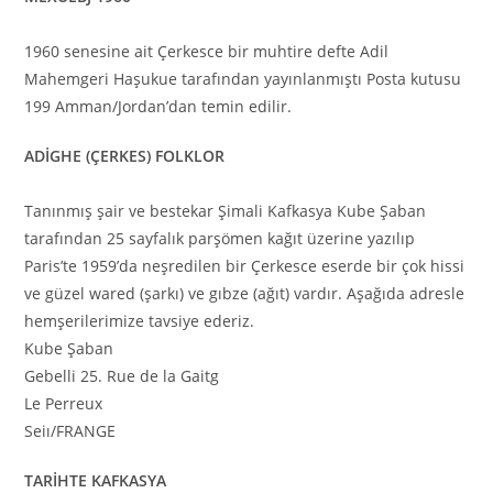
1960 senesine ait Çerkesce bir muhtire defte Adil
Mahemgeri Haşukue tarafından yayınlanmıştı Posta kutusu
199 Amman/Jordan’dan temin edilir.
ADİGHE (ÇERKES) FOLKLOR
Tanınmış şair ve bestekar Şimali Kafkasya Kube Şaban
tarafından 25 sayfalık parşömen kağıt üzerine yazılıp
Paris’te 1959’da neşredilen bir Çerkesce eserde bir çok hissi
ve güzel wared (şarkı) ve gıbze (ağıt) vardır. Aşağıda adresle
hemşerilerimize tavsiye ederiz.
Kube Şaban
Gebelli 25. Rue de la Gaitg
Le Perreux
Seiı/FRANGE
TARİHTE KAFKASYA