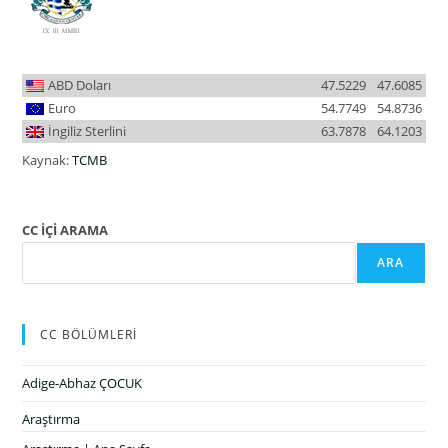
ABD Doları
47.5229
47.6085
Euro
54.7749
54.8736
İngiliz Sterlini
63.7878
64.1203
Kaynak:
TCMB
CC İÇİ ARAMA
ARA
CC BÖLÜMLERİ
Adige-Abhaz ÇOCUK
Araştırma