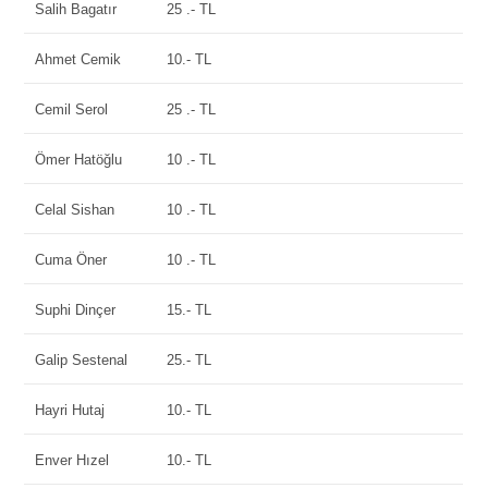
Salih Bagatır
25 .- TL
Ahmet Cemik
10.- TL
Cemil Serol
25 .- TL
Ömer Hatöğlu
10 .- TL
Celal Sishan
10 .- TL
Cuma Öner
10 .- TL
Suphi Dinçer
15.- TL
Galip Sestenal
25.- TL
Hayri Hutaj
10.- TL
Enver Hızel
10.- TL