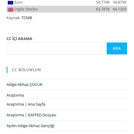
Euro
54.7749
54.8736
İngiliz Sterlini
63.7878
64.1203
Kaynak:
TCMB
CC İÇİ ARAMA
ARA
CC BÖLÜMLERİ
Adige-Abhaz ÇOCUK
Araştırma
Araştırma | Ana Sayfa
Araştırma | KAFFED Dosyası
Aydın Adige-Abhaz Gençliği