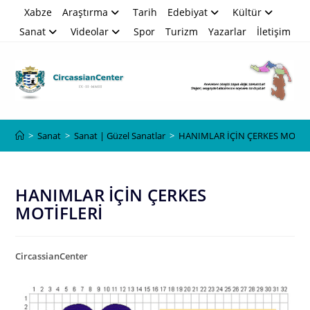
Skip
Xabze
Araştırma
Tarih
Edebiyat
Kültür
to
Sanat
Videolar
Spor
Turizm
Yazarlar
İletişim
content
Blog
>
Sanat
>
Sanat | Güzel Sanatlar
>
HANIMLAR İÇİN ÇERKES MOTİF
HANIMLAR İÇİN ÇERKES
MOTİFLERİ
CircassianCenter