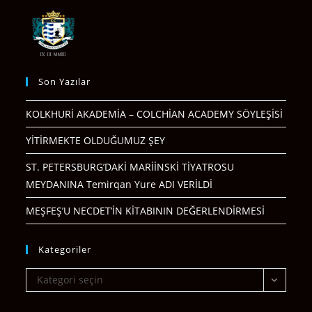
Son Yazılar
KOLKHURİ AKADEMİA – COLCHİAN ACADEMY SÖYLEŞİSİ
YİTİRMEKTE OLDUĞUMUZ ŞEY
ST. PETERSBURG’DAKİ MARİİNSKİ TİYATROSU
MEYDANINA Temirqan Yure ADI VERİLDİ
MEŞFEŞ’U NECDET’İN KİTABININ DEĞERLENDİRMESİ
Kategoriler
Kategoriler
Kategori seçin