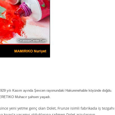
929 yılı Kasım ayında Şevcen rayonundaki Hakurenehable köyünde doğdu.
an MERETIKO Muhacır şahsen yaşadı.
since yeni yetme genç olan Dolet, Frunze isimli fabrikada iş tezgahı
rına kıyasla yaşamış olduklarına rağmen Dolet arzularının