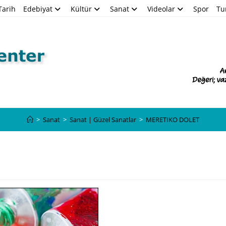
Tarih
Edebiyat
Kültür
Sanat
Videolar
Spor
Tu
Blog
>
Sanat
>
Sanat | Güzel Sanatlar
>
MERETIKO DOLET