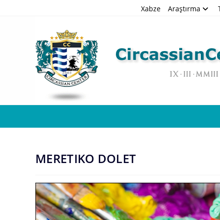
Skip
Xabze
Araştırma
to
content
MERETIKO DOLET