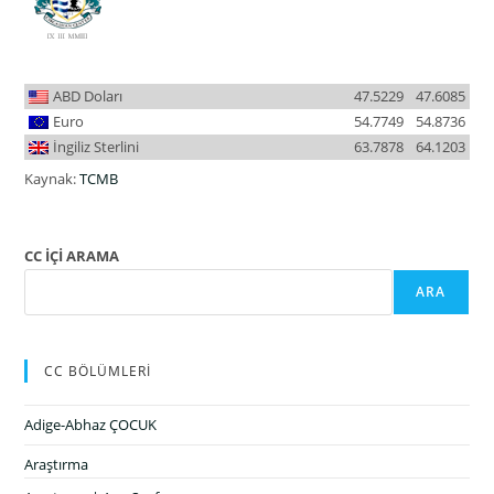
ABD Doları
47.5229
47.6085
Euro
54.7749
54.8736
İngiliz Sterlini
63.7878
64.1203
Kaynak:
TCMB
CC İÇİ ARAMA
ARA
CC BÖLÜMLERİ
Adige-Abhaz ÇOCUK
Araştırma