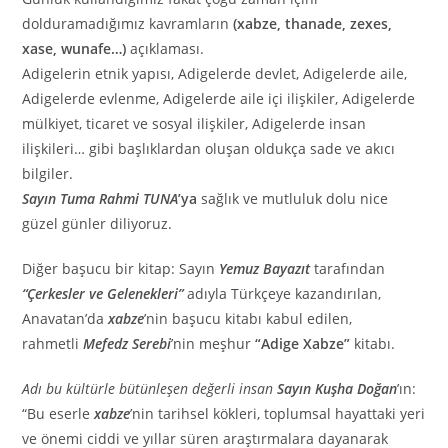
dolduramadığımız kavramların
(xabze, thanade, zexes,
xase, wunafe…)
açıklaması.
Adigelerin etnik yapısı, Adigelerde devlet, Adigelerde aile,
Adigelerde evlenme, Adigelerde aile içi ilişkiler, Adigelerde
mülkiyet, ticaret ve sosyal ilişkiler, Adigelerde insan
ilişkileri… gibi başlıklardan oluşan oldukça sade ve akıcı
bilgiler.
Sayın Tuma Rahmi TUNA
’ya
sağlık ve mutluluk dolu nice
güzel günler diliyoruz.
Diğer başucu bir kitap: Sayın
Yemuz Bayazıt
tarafından
“Çerkesler ve Gelenekleri”
adıyla Türkçeye kazandırılan,
Anavatan’da
xabze
’nin başucu kitabı kabul edilen,
rahmetli
Mefedz Serebi
’nin meşhur
“Adige Xabze”
kitabı.
Adı bu kültürle bütünleşen değerli insan
Sayın Kuşha Doğan
’ın:
“Bu eserle
xabze
’nin tarihsel kökleri, toplumsal hayattaki yeri
ve önemi ciddi ve yıllar süren araştırmalara dayanarak