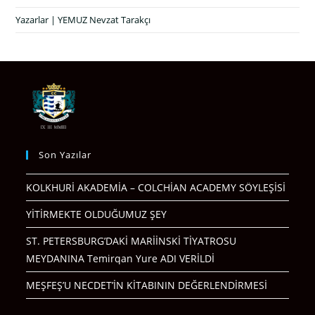
Yazarlar | YEMUZ Nevzat Tarakçı
Son Yazılar
KOLKHURİ AKADEMİA – COLCHİAN ACADEMY SÖYLEŞİSİ
YİTİRMEKTE OLDUĞUMUZ ŞEY
ST. PETERSBURG’DAKİ MARİİNSKİ TİYATROSU
MEYDANINA Temirqan Yure ADI VERİLDİ
MEŞFEŞ’U NECDET’İN KİTABININ DEĞERLENDİRMESİ