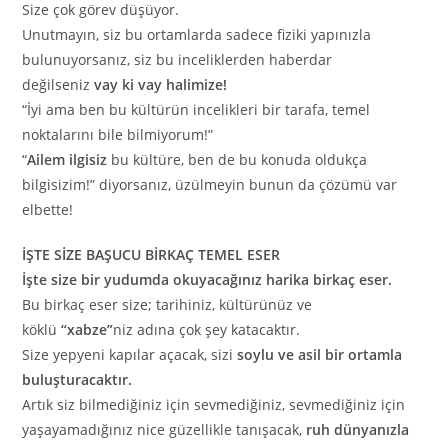
Size çok görev düşüyor.
Unutmayın, siz bu ortamlarda sadece fiziki yapınızla
bulunuyorsanız, siz bu inceliklerden haberdar
değilseniz
vay ki vay halimize!
“İyi ama ben bu kültürün incelikleri bir tarafa, temel
noktalarını bile bilmiyorum!”
“
Ailem ilgisiz
bu kültüre, ben de bu konuda oldukça
bilgisizim!” diyorsanız, üzülmeyin bunun da çözümü var
elbette!
İŞTE SİZE BAŞUCU BİRKAÇ TEMEL ESER
İşte size bir yudumda okuyacağınız harika birkaç eser.
Bu birkaç eser size; tarihiniz, kültürünüz ve
köklü
“xabze”
niz adına çok şey katacaktır.
Size yepyeni kapılar açacak, sizi
soylu ve asil bir ortamla
buluşturacaktır.
Artık siz bilmediğiniz için sevmediğiniz, sevmediğiniz için
yaşayamadığınız nice güzellikle tanışacak,
ruh dünyanızla