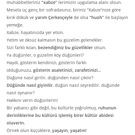
muhabbetleriniz
“xabze”
lerimizin uygulama alanı olsun.
Mesela üç genç bir sofradasınız, biriniz “Xabze”nize göre
kırık dökük ve
yarım Çerkesçeyle
de olsa
“huoh”
ile başlayın
yemeğe.
Xabze, hayatınızda yer etsin.
Yetim ve öksüz kalmasın bu güzelim gelenekler.
Sizi farklı kılan,
bezendiğiniz bu güzellikler
olsun.
Ya düğünler, o güzelim köy düğünleri?
Haydi, gösterin kendinizi, gösterin farklı
olduğunuzu,
gösterin asaletinizi, zarafetinizi…
Düğüne nasıl girilir, düğünden nasıl çıkılır?
Düğünde nasıl giyinilir
, düğün nasıl seyredilir, düğünde
nasıl oynanır?
Hakkını verin düğünlerin!
Bir yabancı gibi değil, bu kültürle yoğrulmuş,
ruhunun
derinliklerine bu kültürü işlemiş birer kültür abidesi
oluverin.
Örnek olun küçüklere,
yaşayın, yaşatın!