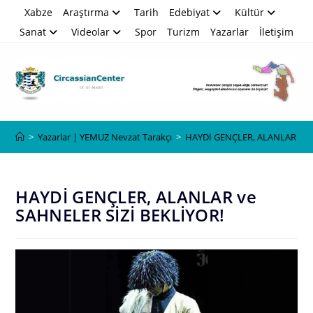
Skip
Xabze
Araştırma
Tarih
Edebiyat
Kültür
to
Sanat
Videolar
Spor
Turizm
Yazarlar
İletişim
content
Blog
>
Yazarlar | YEMUZ Nevzat Tarakçı
>
HAYDİ GENÇLER, ALANLAR ve 
HAYDİ GENÇLER, ALANLAR ve
SAHNELER SİZİ BEKLİYOR!