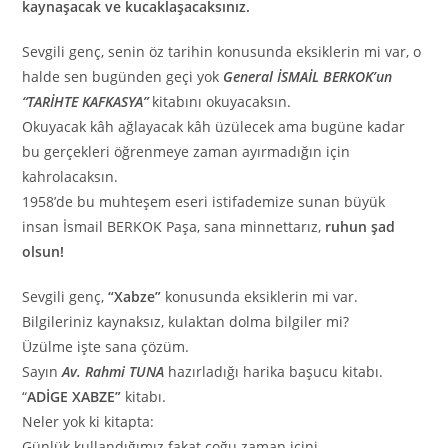
kaynaşacak ve kucaklaşacaksınız.
Sevgili genç, senin öz tarihin konusunda eksiklerin mi var, o
halde sen bugünden geçi yok
General İSMAİL BERKOK’un
“TARİHTE KAFKASYA”
kitabını okuyacaksın.
Okuyacak kâh ağlayacak kâh üzülecek ama bugüne kadar
bu gerçekleri öğrenmeye zaman ayırmadığın için
kahrolacaksın.
1958’de bu muhteşem eseri istifademize sunan büyük
insan İsmail BERKOK Paşa, sana minnettarız,
ruhun şad
olsun!
Sevgili genç,
“Xabze”
konusunda eksiklerin mi var.
Bilgileriniz kaynaksız, kulaktan dolma bilgiler mi?
Üzülme işte sana çözüm.
Sayın
Av. Rahmi TUNA
hazırladığı harika başucu kitabı.
“
ADİGE XABZE”
kitabı.
Neler yok ki kitapta:
Günlük kullandığımız fakat çoğu zaman içini