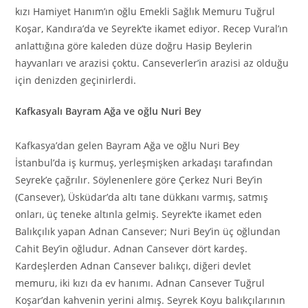
kızı Hamiyet Hanım’ın oğlu Emekli Sağlık Memuru Tuğrul
Koşar, Kandıra’da ve Seyrek’te ikamet ediyor. Recep Vural’ın
anlattığına göre kaleden düze doğru Hasip Beylerin
hayvanları ve arazisi çoktu. Canseverler’in arazisi az olduğu
için denizden geçinirlerdi.
Kafkasyalı Bayram Ağa ve oğlu Nuri Bey
Kafkasya’dan gelen Bayram Ağa ve oğlu Nuri Bey
İstanbul’da iş kurmuş, yerleşmişken arkadaşı tarafından
Seyrek’e çağrılır. Söylenenlere göre Çerkez Nuri Bey’in
(Cansever), Üsküdar’da altı tane dükkanı varmış, satmış
onları, üç teneke altınla gelmiş. Seyrek’te ikamet eden
Balıkçılık yapan Adnan Cansever; Nuri Bey’in üç oğlundan
Cahit Bey’in oğludur. Adnan Cansever dört kardeş.
Kardeşlerden Adnan Cansever balıkçı, diğeri devlet
memuru, iki kızı da ev hanımı. Adnan Cansever Tuğrul
Koşar’dan kahvenin yerini almış. Seyrek Koyu balıkçılarının