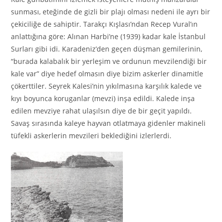
sunması, eteğinde de gizli bir plajı olması nedeni ile ayrı bir
çekiciliğe de sahiptir. Tarakçı Kışlası’ndan Recep Vural’ın
anlattığına göre: Alınan Harbi’ne (1939) kadar kale İstanbul
Surları gibi idi. Karadeniz’den geçen düşman gemilerinin,
“burada kalabalık bir yerleşim ve ordunun mevzilendiği bir
kale var” diye hedef olmasın diye bizim askerler dinamitle
çökerttiler. Seyrek Kalesi’nin yıkıl­masına karşılık kalede ve
kıyı boyunca koruganlar (mevzi) inşa edildi. Kalede inşa
edilen mevziye rahat ulaşılsın diye de bir geçit yapıldı.
Savaş sırasında kaleye hayvan otlatmaya gidenler makineli
tüfekli askerlerin mevzileri beklediğini izlerlerdi.