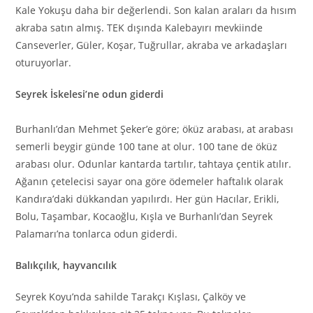
Kale Yokuşu daha bir değerlendi. Son kalan araları da hısım
akraba satın almış. TEK dışında Kalebayırı mevkiinde
Canseverler, Güler, Koşar, Tuğrullar, akraba ve arkadaşları
oturuyorlar.
Seyrek İskelesi’ne odun giderdi
Burhanlı’dan Mehmet Şeker’e göre; öküz arabası, at arabası
semerli beygir günde 100 tane at olur. 100 tane de öküz
arabası olur. Odunlar kantarda tartılır, tahtaya çentik atılır.
Ağanın çetelecisi sayar ona göre ödemeler haftalık olarak
Kandıra’daki dükkandan yapılırdı. Her gün Ha­cılar, Erikli,
Bolu, Taşambar, Kocaoğlu, Kışla ve Burhanlı’dan Seyrek
Palamarı’na tonlarca odun giderdi.
Balıkçılık, hayvancılık
Seyrek Koyu’nda sahilde Tarakçı Kışlası, Çalköy ve