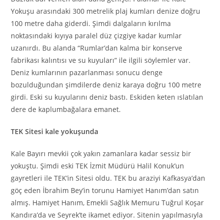
Yokuşu arasındaki 300 metrelik plaj kumları denize doğru
100 metre daha giderdi. Şimdi dalgaların kırılma
noktasındaki kıyıya paralel düz çizgiye kadar kumlar
uzanırdı. Bu alanda “Rumlar’dan kalma bir konserve
fabrikası kalıntısı ve su kuyuları” ile ilgili söylemler var.
Deniz kumlarının pazarlanması sonucu denge
bozulduğundan şimdilerde deniz karaya doğru 100 metre
girdi. Eski su kuyularını deniz bastı. Eskiden keten ıslatılan
dere de kaplumbağalara emanet.
TEK Sitesi kale yokuşunda
Kale Bayırı mevkii çok yakın zamanlara kadar sessiz bir
yokuştu. Şimdi eski TEK İzmit Müdürü Halil Konuk’un
gayretleri ile TEK’in Sitesi oldu. TEK bu araziyi Kafkasya’dan
göç eden İbrahim Bey’in torunu Hamiyet Hanım’dan satın
almış. Hamiyet Hanım, Emekli Sağlık Memuru Tuğrul Koşar
Kandıra’da ve Seyrek’te ikamet ediyor. Sitenin yapılmasıyla