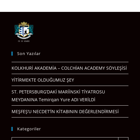
Son Yazılar
KOLKHURİ AKADEMİA – COLCHİAN ACADEMY SÖYLEŞİSİ
YİTİRMEKTE OLDUĞUMUZ ŞEY
ST. PETERSBURG’DAKİ MARİİNSKİ TİYATROSU
MEYDANINA Temirqan Yure ADI VERİLDİ
MEŞFEŞ’U NECDET’İN KİTABININ DEĞERLENDİRMESİ
Kategoriler