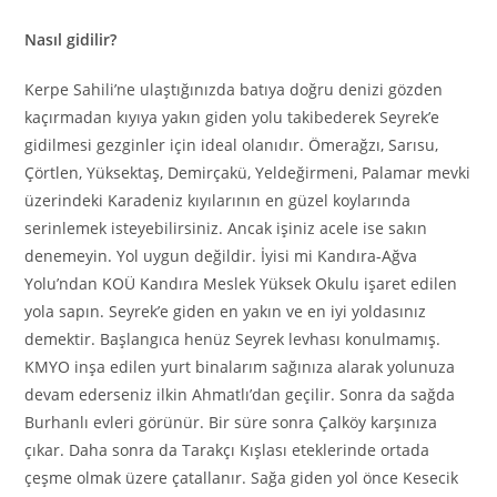
Nasıl gidilir?
Kerpe Sahili’ne ulaştığınızda batıya doğru denizi gözden
kaçırmadan kıyıya yakın giden yolu takibederek Seyrek’e
gidilmesi gezginler için ideal olanıdır. Ömerağzı, Sarısu,
Çörtlen, Yüksektaş, Demirçakü, Yeldeğirmeni, Palamar mevki
üzerindeki Karadeniz kıyılarının en güzel koylarında
serinlemek isteyebilirsiniz. Ancak işiniz acele ise sakın
denemeyin. Yol uygun değildir. İyisi mi Kandıra-Ağva
Yolu’ndan KOÜ Kandıra Meslek Yüksek Okulu işaret edilen
yola sapın. Seyrek’e giden en ya­kın ve en iyi yoldasınız
demektir. Başlangıca henüz Seyrek levhası konulmamış.
KMYO inşa edilen yurt binalarım sağınıza alarak yolu­nuza
devam ederseniz ilkin Ahmatlı’dan geçi­lir. Sonra da sağda
Burhanlı evleri görünür. Bir süre sonra Çalköy karşınıza
çıkar. Daha sonra da Tarakçı Kışlası eteklerinde ortada
çeşme olmak üzere çatallanır. Sağa giden yol önce Kesecik