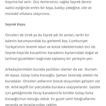
Koyu’na kol verir. Düz ilerlerseniz, sağda Seyrek deresi
vadisi eşliğinde enfes bir koya, balıkçı çekeğine, site ve
müstakil villalara ulaşırsınız.
Seyrek Koyu
Önceleri de Sirek ya da Siyrek adı ile anılan, tarihi bir
kalenin korumasındaki bu görkemli koy, Cumhuriyet
Türkiye’sinin önemli odun ve kütük iskelelerinden biri idi.
Seyrek Köyü’de Kocaeli’nin Karadeniz kıyılarındaki doğal ve
tarihsel güzellikleri bağrında toplamış bir yerleşim yeri.
Arkadaşlarımdan burada yazlıkları olanlar da var. Nursen-
Ali Ayvaz, Gülay-Süha Kocaoğlu, Şaman Sezeralp aileleri ile
buradalar. Önceleri yollarının bozuk oluşundan gelişleri zor
idi. Artık keyifli bir yolculukla buralara ulaşıyorlardır. Gazete
için geldiğimizde Feray Karadeniz’le birlikte Gülay-Süha
Kocaoğlu’nun konuğu olduk. En güzel sahil fotoğraflarımı
veranda ve teraslarından çektim.