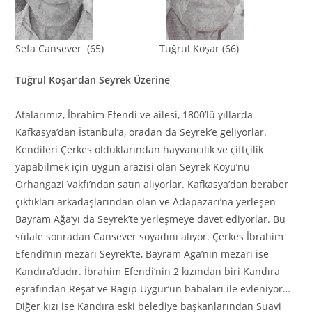
Sefa Cansever (65) Tuğrul Koşar (66)
Tuğrul Koşar’dan Seyrek Üzerine
Atalarımız, İbrahim Efendi ve ailesi, 1800’lü yıllarda
Kafkasya’dan İstanbul’a, oradan da Seyrek’e geliyorlar.
Kendileri Çerkes olduklarından hayvancılık ve çiftçilik
yapabilmek için uygun arazisi olan Seyrek Köyü’nü
Orhangazi Vakfı’ndan satın alıyorlar. Kafkasya’dan beraber
çıktıkları arkadaşlarından olan ve Adapazarı’na yerleşen
Bayram Ağa’yı da Seyrek’te yerleşmeye davet ediyorlar. Bu
sülale sonradan Cansever soyadını alıyor. Çerkes İbrahim
Efendi’nin mezarı Seyrek’te, Bayram Ağa’nın mezarı ise
Kandıra’dadır. İbrahim Efendi’nin 2 kızından biri Kandıra
eşrafından Reşat ve Ragıp Uygur’un babaları ile evleniyor…
Diğer kızı ise Kandıra eski belediye başkanlarından Suavi