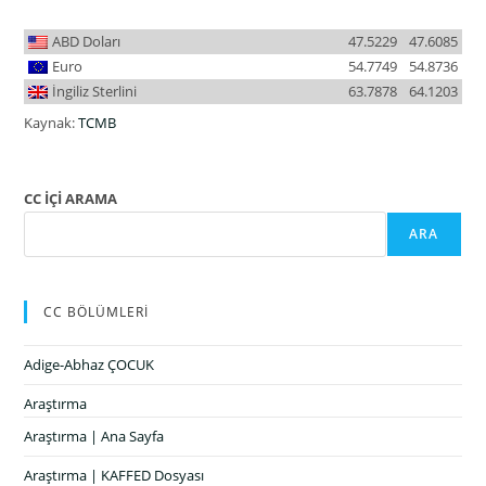
ABD Doları
47.5229
47.6085
Euro
54.7749
54.8736
İngiliz Sterlini
63.7878
64.1203
Kaynak:
TCMB
CC İÇİ ARAMA
ARA
CC BÖLÜMLERİ
Adige-Abhaz ÇOCUK
Araştırma
Araştırma | Ana Sayfa
Araştırma | KAFFED Dosyası