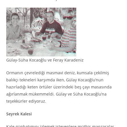
Gülay-Süha Kocaoğlu ve Feray Karadeniz
Ormanın çevrelediği masmavi deniz, kumsala çekilmiş
balıkçı tekneleri karşımda iken, Gülay Kocaoğlu’nun
hazırladığı keten örtüler üzerindeki beş çayı masasında
ağırlanmak mükemmeldi. Gülay ve Süha Kocaoğlu’na
teşekkürler ediyoruz.
Seyrek Kalesi
Kale günbatımını izlemek isteyenlere müthiş manzaralar