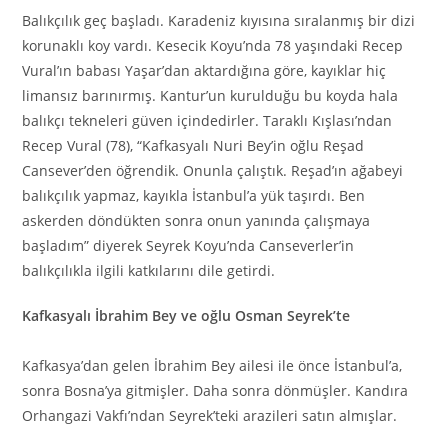
Balıkçılık geç başladı. Karadeniz kıyısına sıralanmış bir dizi
korunaklı koy vardı. Kesecik Koyu’nda 78 yaşındaki Recep
Vural’ın babası Yaşar’dan aktardığına göre, kayıklar hiç
limansız barınırmış. Kantur’un kurulduğu bu koyda hala
balıkçı tekneleri güven içindedirler. Taraklı Kışlası’ndan
Recep Vural (78), “Kafkasyalı Nuri Bey’in oğlu Reşad
Cansever’den öğrendik. Onunla çalıştık. Reşad’ın ağabeyi
balıkçılık yapmaz, kayıkla İstanbul’a yük taşırdı. Ben
askerden döndükten sonra onun yanında çalışmaya
başladım” diyerek Seyrek Koyu’nda Canseverler’in
balıkçılıkla ilgili katkılarını dile getirdi.
Kafkasyalı İbrahim Bey ve oğlu Osman Seyrek’te
Kafkasya’dan gelen İbrahim Bey ailesi ile önce İstanbul’a,
sonra Bosna’ya gitmişler. Daha sonra dönmüşler. Kandıra
Orhangazi Vakfı’ndan Seyrek’teki arazileri satın almışlar.