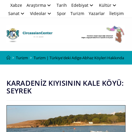
Skip
Xabze
Araştırma
Tarih
Edebiyat
Kültür
to
Sanat
Videolar
Spor
Turizm
Yazarlar
İletişim
content
Blog
>
Turizm
>
Turizm | Türkiye'deki Adige-Abhaz Köyleri Hakkında
>
K
KARADENİZ KIYISININ KALE KÖYÜ:
SEYREK