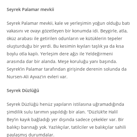
Seyrek Palamar mevkii
Seyrek Palamar mevkii, kale ve yerleşimin yoğun olduğu batı
vakasını ve ovayı gözetleyen bir konumda idi. Beygirle, atla,
öküz arabası ile getirilen odunların ve kütüklerin tepeler
oluşturduğu bir yerdi. Bu kesimin kıyıları taşlık ya da kısa
boylu otla kaplı. Yerleşim dere ağzı ile Yeldeğirmeni
arasında dar bir alanda. Meşe koruluğu yanı başında.
Seyrek’in Palamar tarafından girişinde derenin solunda da
Nursen-Ali Ayvaz’ın evleri var.
Seyrek Düzlüğü
Seyrek Düzlüğü henüz yapıların istilasına uğramadığında
şimdilik sulu tarımın yapıldığı bir alan. “Düzlük’te Halil
Bey’in kayık bağladığı yer dışında sadece çekekler var. Bir
balıkçı barınağı yok. Yazlıkçılar, tatilciler ve balıkçılar sahili
paylaşmış durumdalar.