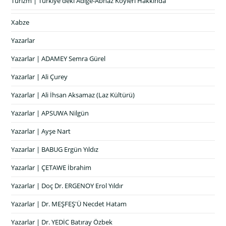
Turizm | Türkiye'deki Adige-Abhaz Köyleri Hakkında
Xabze
Yazarlar
Yazarlar | ADAMEY Semra Gürel
Yazarlar | Ali Çurey
Yazarlar | Ali İhsan Aksamaz (Laz Kültürü)
Yazarlar | APSUWA Nilgün
Yazarlar | Ayşe Nart
Yazarlar | BABUG Ergün Yıldız
Yazarlar | ÇETAWE İbrahim
Yazarlar | Doç Dr. ERGENOY Erol Yıldır
Yazarlar | Dr. MEŞFEŞ'Ü Necdet Hatam
Yazarlar | Dr. YEDİC Batıray Özbek