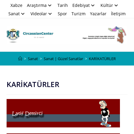
Skip
Xabze
Araştırma
Tarih
Edebiyat
Kültür
to
Sanat
Videolar
Spor
Turizm
Yazarlar
İletişim
content
Blog
>
Sanat
>
Sanat | Güzel Sanatlar
>
KARİKATÜRLER
KARİKATÜRLER