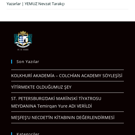
Yazarlar | YEMUZ Nevzat Tarakçı
Son Yazılar
KOLKHURİ AKADEMİA – COLCHİAN ACADEMY SÖYLEŞİSİ
YİTİRMEKTE OLDUĞUMUZ ŞEY
ST. PETERSBURG’DAKİ MARİİNSKİ TİYATROSU
MEYDANINA Temirqan Yure ADI VERİLDİ
MEŞFEŞ’U NECDET’İN KİTABININ DEĞERLENDİRMESİ
Kategoriler