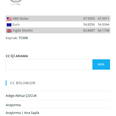
ABD Doları
47.5055
47.5911
Euro
54.8356
54.9344
İngiliz Sterlini
63.8407
64.1736
Kaynak:
TCMB
CC İÇİ ARAMA
ARA
CC BÖLÜMLERİ
Adige-Abhaz ÇOCUK
Araştırma
Araştırma | Ana Sayfa