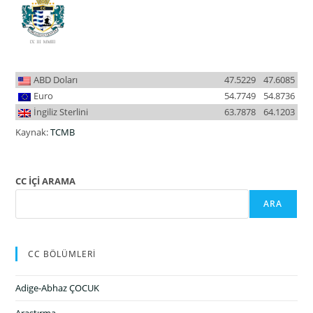
ABD Doları
47.5229
47.6085
Euro
54.7749
54.8736
İngiliz Sterlini
63.7878
64.1203
Kaynak:
TCMB
CC İÇİ ARAMA
ARA
CC BÖLÜMLERİ
Adige-Abhaz ÇOCUK