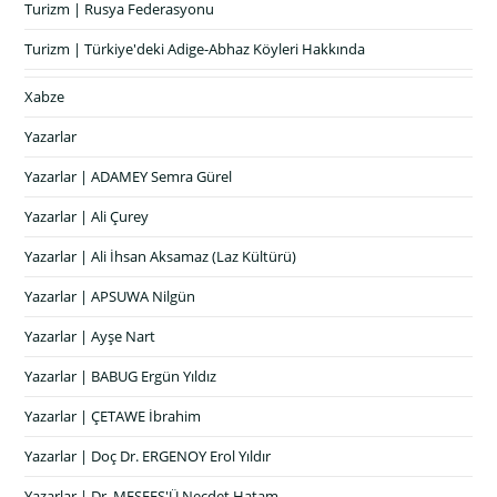
Turizm | Rusya Federasyonu
Turizm | Türkiye'deki Adige-Abhaz Köyleri Hakkında
Xabze
Yazarlar
Yazarlar | ADAMEY Semra Gürel
Yazarlar | Ali Çurey
Yazarlar | Ali İhsan Aksamaz (Laz Kültürü)
Yazarlar | APSUWA Nilgün
Yazarlar | Ayşe Nart
Yazarlar | BABUG Ergün Yıldız
Yazarlar | ÇETAWE İbrahim
Yazarlar | Doç Dr. ERGENOY Erol Yıldır
Yazarlar | Dr. MEŞFEŞ'Ü Necdet Hatam