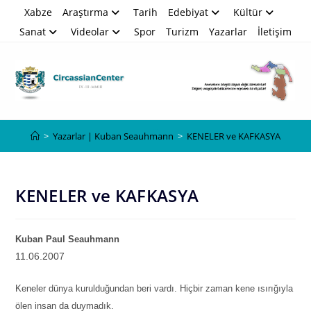
Skip
Xabze
Araştırma
Tarih
Edebiyat
Kültür
to
Sanat
Videolar
Spor
Turizm
Yazarlar
İletişim
content
Blog
>
Yazarlar | Kuban Seauhmann
>
KENELER ve KAFKASYA
KENELER ve KAFKASYA
Kuban Paul Seauhmann
11.06.2007
Keneler dünya kurulduğundan beri vardı. Hiçbir zaman kene ısırığıyla
ölen insan da duymadık.