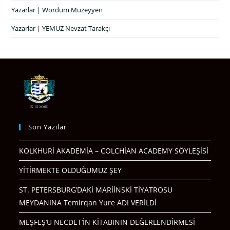
Yazarlar | Wordum Müzeyyen
Yazarlar | YEMUZ Nevzat Tarakçı
Son Yazılar
KOLKHURİ AKADEMİA – COLCHİAN ACADEMY SÖYLEŞİSİ
YİTİRMEKTE OLDUĞUMUZ ŞEY
ST. PETERSBURG’DAKİ MARİİNSKİ TİYATROSU
MEYDANINA Temirqan Yure ADI VERİLDİ
MEŞFEŞ’U NECDET’İN KİTABININ DEĞERLENDİRMESİ