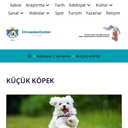
Skip
Xabze
Araştırma
Tarih
Edebiyat
Kültür
to
Sanat
Videolar
Spor
Turizm
Yazarlar
İletişim
content
Blog
>
Edebiyat | Semerko
>
KÜÇÜK KÖPEK
KÜÇÜK KÖPEK