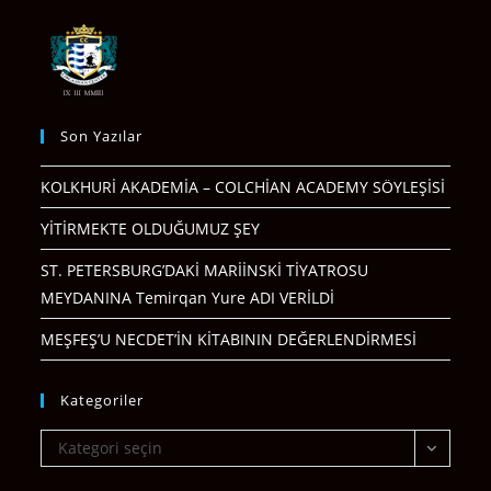
Son Yazılar
KOLKHURİ AKADEMİA – COLCHİAN ACADEMY SÖYLEŞİSİ
YİTİRMEKTE OLDUĞUMUZ ŞEY
ST. PETERSBURG’DAKİ MARİİNSKİ TİYATROSU
MEYDANINA Temirqan Yure ADI VERİLDİ
MEŞFEŞ’U NECDET’İN KİTABININ DEĞERLENDİRMESİ
Kategoriler
Kategoriler
Kategori seçin