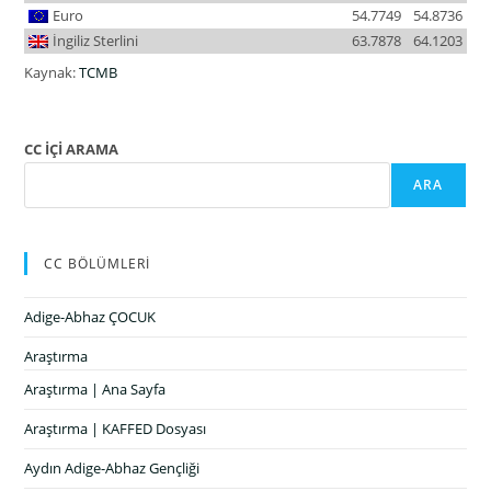
Euro
54.7749
54.8736
İngiliz Sterlini
63.7878
64.1203
Kaynak:
TCMB
CC İÇİ ARAMA
ARA
CC BÖLÜMLERİ
Adige-Abhaz ÇOCUK
Araştırma
Araştırma | Ana Sayfa
Araştırma | KAFFED Dosyası
Aydın Adige-Abhaz Gençliği