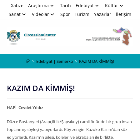
Skip
Xabze
Araştırma
Tarih
Edebiyat
Kültür
to
Sanat
Videolar
Spor
Turizm
Yazarlar
İletişim
content
Blog
>
Edebiyat | Semerko
>
KAZIM DA KİMMİŞ!
KAZIM DA KİMMİŞ!
HAPİ Cevdet Yıldız
Düzce Bostanyeri (Arapçiftlik/Şapsıkoy) camii önünde bir grup insan
toplanmış söyleşi yapıyorlardı. Köy zengini Kazoko Kazım’dan söz
ediyorlardı. Kazım’ın ailesi, köleleri ve akrabaları ile birlikte,