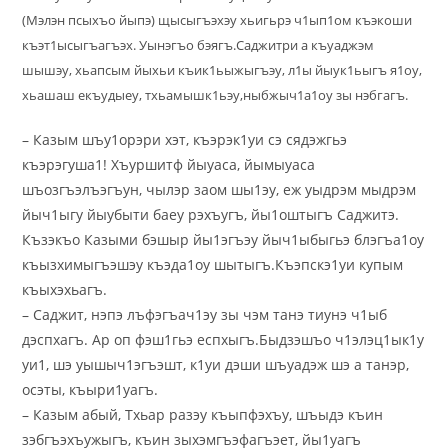
(Мэлэн псыхъо йыпэ) щысыгъэхэу хьигьрэ ч1ып1ом къэкоши
къэт1ысыгъагъэх. Уынэгъо бэягъ.Саджитри а къуаджэм
шышэу, хьапсым йыхьи къик1ьыжыгъэу, л1ы йыук1ьыгъ я1оу,
хьашаш екъудыеу, тхьамышк1ьэу,ныбжыч1а1оу зы нэбгагъ.
– Казым шъу1орэри хэт, къэрэк1уи сэ сядэжгьэ
къэрэгуша1! Хъуршитф йыуаса, йымыуаса
шъозгъэлъэгъун, чылэр заом шы1эу, еж уыдрэм мыдрэм
йыч1ыгу йыубыти баеу рэхъугъ, йы1оштыгъ Саджитэ.
Къзэкъо Казыми бэшыр йы1эгъэу йыч1ыбыгьэ блэгъа1оу
къызхимыгъэшэу къэда1оу шытыгъ.Къэпскэ1уи купым
къыхэхьагъ.
– Саджит, нэпэ лъфэгъач1эу зы чэм танэ тиунэ ч1ыб
дэспхагъ. Ар оп фэш1гьэ еспхыгъ.Быдзэшъо ч1элэц1ык1у
уи1, шэ уышыч1эгъэшт, к1уи дэши шъуадэж шэ а танэр,
осэты, къыри1уагъ.
– Казым абый, Тхьар разэу къыпфэхъу, шъыдэ къин
зэбгъэхъужыгъ, къин зыхэмгъэфагъэет, йы1уагъ