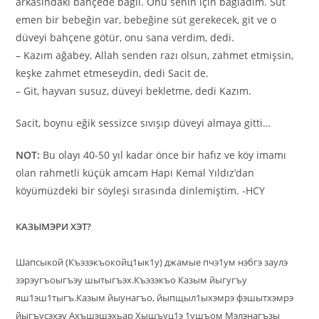
arkasındaki bahçede bağlı. Onu senin için bağladım. Süt
emen bir bebeğin var, bebeğine süt gerekecek, git ve o
düveyi bahçene götür, onu sana verdim, dedi.
– Kazım ağabey, Allah senden razı olsun, zahmet etmişsin,
keşke zahmet etmeseydin, dedi Sacit de.
– Git, hayvan susuz, düveyi bekletme, dedi Kazım.
Sacit, boynu eğik sessizce sıvışıp düveyi almaya gitti…
NOT:
Bu olayı 40-50 yıl kadar önce bir hafız ve köy imamı
olan rahmetli küçük amcam Hapi Kemal Yıldız’dan
köyümüzdeki bir söyleşi sırasında dinlemiştim. -HCY
КАЗЫМЭРИ ХЭТ?
Шапсыкой (Къэзэкъокойц1ык1у) джамые пчэ1ум нэбгэ заулэ
зэрэугъоыгъэу шытыгъэх.Къэзэкъо Казым йыгугъу
яш1эш1тыгъ.Казым йыунагъо, йыпщыл1ыхэмрэ фэшытхэмрэ
йыгъусэхэу Ахъшэшэхьар Хышъуц1э 1ушъом Мэлэнагъзы