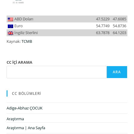
ABD Doları
47.5229
47.6085
Euro
54.7749
54.8736
İngiliz Sterlini
63.7878
64.1203
Kaynak:
TCMB
CC İÇİ ARAMA
ARA
CC BÖLÜMLERİ
Adige-Abhaz ÇOCUK
Araştırma
Araştırma | Ana Sayfa