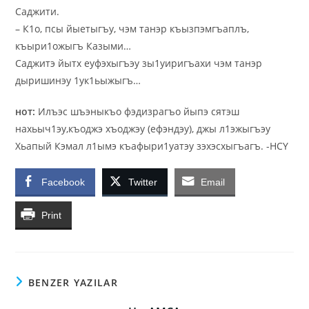
Саджити.
– К1о, псы йыeтыгъу, чэм танэр къызпэмгъаплъ,
къыри1ожыгъ Казыми…
Саджитэ йытх еуфэхыгъэу зы1уиригъахи чэм танэр
дыришинэу 1ук1ьыжыгъ…
нoт:
Илъэс шъэныкъо фэдизрагъо йыпэ сятэш
нахьыч1эу,къоджэ хъоджэу (ефэндэу), джы л1эжыгъэу
Хьапый Кэмал л1ымэ къафыри1уатэу зэхэсхыгъагъ.
-HCY
Facebook
Twitter
Email
Print
BENZER YAZILAR