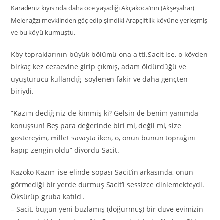
Karadeniz kıyısında daha öce yaşadığı Akçakoca’nın (Akşeşahar)
Melenağzı mevkiinden göç edip şimdiki Arapçiftlik köyüne yerleşmiş
ve bu köyü kurmuştu.
Köy topraklarının büyük bölümü ona aitti.Sacit ise, o köyden
birkaç kez cezaevine girip çıkmış, adam öldürdüğü ve
uyuşturucu kullandığı söylenen fakir ve daha gençten
biriydi.
”Kazım dediğiniz de kimmiş ki? Gelsin de benim yanımda
konuşsun! Beş para değerinde biri mi, değil mi, size
göstereyim, millet savaşta iken, o, onun bunun toprağını
kapıp zengin oldu” diyordu Sacit.
Kazoko Kazım ise elinde sopası Sacit’in arkasında, onun
görmediği bir yerde durmuş Sacit’i sessizce dinlemekteydi.
Öksürüp gruba katıldı.
– Sacit, bugün yeni buzlamış (doğurmuş) bir düve evimizin