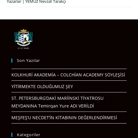
Yazarlar | YEMUZ Nevzat Tarakçı
Son Yazılar
KOLKHURİ AKADEMİA – COLCHİAN ACADEMY SÖYLEŞİSİ
YİTİRMEKTE OLDUĞUMUZ ŞEY
ST. PETERSBURG’DAKİ MARİİNSKİ TİYATROSU
MEYDANINA Temirqan Yure ADI VERİLDİ
MEŞFEŞ’U NECDET’İN KİTABININ DEĞERLENDİRMESİ
Kategoriler