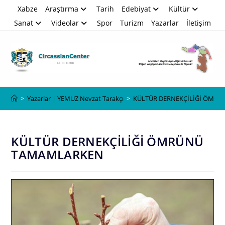
Skip
Xabze
Araştırma
Tarih
Edebiyat
Kültür
to
Sanat
Videolar
Spor
Turizm
Yazarlar
İletişim
content
Blog
>
Yazarlar | YEMUZ Nevzat Tarakçı
>
KÜLTÜR DERNEKÇİLİĞİ ÖMR
KÜLTÜR DERNEKÇİLİĞİ ÖMRÜNÜ
TAMAMLARKEN