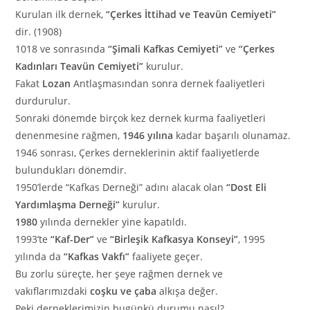
Kurulan ilk dernek,
“Çerkes İttihad ve Teavün Cemiyeti”
dir. (1908)
1018 ve sonrasında
“Şimali Kafkas Cemiyeti”
ve
“Çerkes
Kadınları Teavün Cemiyeti”
kurulur.
Fakat
Lozan
Antlaşmasından sonra dernek faaliyetleri
durdurulur.
Sonraki dönemde birçok kez dernek kurma faaliyetleri
denenmesine rağmen,
1946 yılına
kadar başarılı olunamaz.
1946 sonrası, Çerkes derneklerinin aktif faaliyetlerde
bulundukları dönemdir.
1950’lerde “Kafkas Derneği” adını alacak olan
“Dost Eli
Yardımlaşma Derneği”
kurulur.
1980
yılında dernekler yine kapatıldı.
1993’te
“Kaf-Der”
ve
“Birleşik Kafkasya Konseyi”
, 1995
yılında da
“Kafkas Vakfı”
faaliyete geçer.
Bu zorlu süreçte, her şeye rağmen dernek ve
vakıflarımızdaki
coşku ve çaba
alkışa değer.
Peki derneklerimizin bugünkü durumu nasıl?