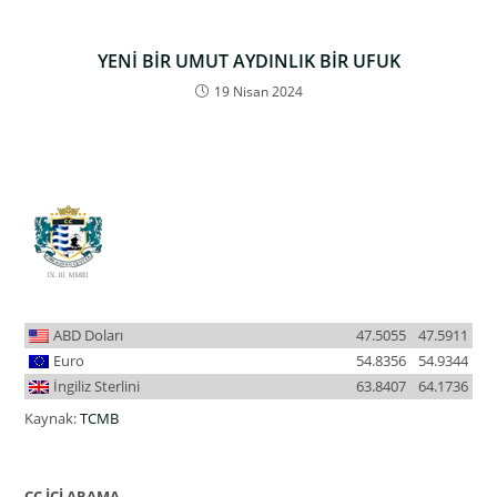
YENİ BİR UMUT AYDINLIK BİR UFUK
19 Nisan 2024
ABD Doları
47.5055
47.5911
Euro
54.8356
54.9344
İngiliz Sterlini
63.8407
64.1736
Kaynak:
TCMB
CC İÇİ ARAMA