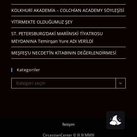
KOLKHURİ AKADEMİA – COLCHİAN ACADEMY SÖYLEŞİSİ
YİTİRMEKTE OLDUĞUMUZ ŞEY
ST. PETERSBURG’DAKİ MARİİNSKİ TİYATROSU
MEYDANINA Temirqan Yure ADI VERİLDİ
MEŞFEŞ’U NECDET’İN KİTABININ DEĞERLENDİRMESİ
Kategoriler
Kategoriler
Kategori seçin
İletişim
CircassianCenter © IX III MMIII