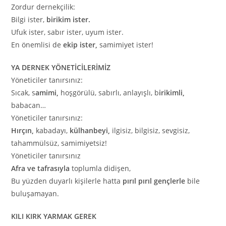
Zordur dernekçilik:
Bilgi ister,
birikim ister.
Ufuk ister, sabır ister, uyum ister.
En önemlisi de
ekip ister,
samimiyet ister!
YA DERNEK YÖNETİCİLERİMİZ
Yöneticiler tanırsınız:
Sıcak, s
amimi,
hoşgörülü, sabırlı, anlayışlı, b
irikimli,
babacan…
Yöneticiler tanırsınız:
Hırçın,
kabadayı,
külhanbeyi,
ilgisiz, bilgisiz, sevgisiz,
tahammülsüz, samimiyetsiz!
Yöneticiler tanırsınız
Afra ve tafrasıyla
toplumla didişen,
Bu yüzden duyarlı kişilerle hatta
pırıl pırıl gençlerle
bile
buluşamayan.
KILI KIRK YARMAK GEREK