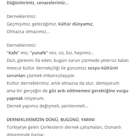
Düğünlerimiz, cenazelerimiz…
Derneklerimiz:
Geçmişimiz, geleceğimiz,
kültür dünyamız,
Olmazsa olmazımız…
Derneklerimiz:
“Kafe”
miz,
“yunafe”
miz, siz, biz, hepimiz…
Dün, görevini ifa eden, bugün sorun çözmede yetersiz kalan
mevcut kültür dernekçiliği ile günümüz
sosyo-kültürel
sorunları
çözmek imkansızlaşıyor.
Kültür derneklerimiz, artık olmazsa da olur, demiyorum
ama bir gerçeğin de
göz ardı edilmemesi gerektiğine vurgu
yapmak
istiyorum.
Dernek yapımız değişmeli, yenilenmeli…
DERNEKLERİMİZİN DÜNÜ, BUGÜNÜ, YARINI
Türkiye’ye gelen Çerkeslerin dernek çalışmaları, Osmanlı
döneminde başlar.