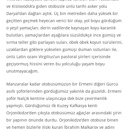
ve Kislovodsk’a giden otobüsle ünlü tarihi asker yolu
Daryal’dan dağları aştık. Üç bin metreden daha yüksek bir
geçitten geçmek heyecan verici bir olay, yol boyu gördüğüm
o yeşil yamaçları, derin vadilerde kaynaşan koyu karanlık
bulutları, yamaçlardan aşağılara süzüldükçe ince gümüş ve
sırma teller gibi parlayan suları, öbek öbek koyun sürülerini,
uzaklardan göklere yükselen gümüşi duman sütunları ile,
ünlü Latin ozanı Virgilius’un pastoral şiirleri içerisinde
geçiyormuş hissini veren bu yolculuğu yaşam boyu
unutmayacağım.
Manzaralar kadar otobüsümüzün bir Ermeni diğeri Gürcü
asıllı şoförlerinden gördüğümüz yakınlık da güzeldi. Ermeni
şoför Nalçik kentine ulaşıncaya dek bize çevirmenlik
yapmıştı. Gördüğümüz ilk Kuzey Kafkasya kenti
Orjonikidze’den çıkışta otobüsümüz ağaçlar arasındaki şirin
bir yapının önünde durdu. Orjonikidze’den otobüse binen
ve hemen bizlerle ilişki kuran İbrahim Malkarov ve adını