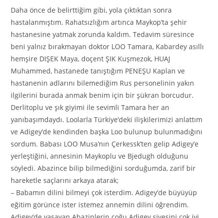
Daha önce de belirttiğim gibi, yola çıktıktan sonra
hastalanmıştım. Rahatsızlığım artınca Maykop’ta şehir
hastanesine yatmak zorunda kaldım. Tedavim süresince
beni yalnız bırakmayan doktor LOO Tamara, Kabardey asıllı
hemşire DIŞEK Maya, doçent ŞIK Kuşmezok, HUAJ
Muhammed, hastanede tanıştığım PENEŞU Kaplan ve
hastanenin adlarını bilemediğim Rus personelinin yakın
ilgilerini burada anmak benim için bir şükran borcudur.
Derlitoplu ve şık giyimi ile sevimli Tamara her an
yanıbaşımdaydı. Loolarla Türkiye’deki ilişkilerimizi anlattım
ve Adigey’de kendinden başka Loo bulunup bulunmadığını
sordum. Babası LOO Musa’nın Çerkessk’ten gelip Adigey’e
yerleştiğini, annesinin Maykoplu ve Bjedugh olduğunu
söyledi. Abazince bilip bilmediğini sorduğumda, zarif bir
hareketle saçlarını arkaya atarak;
– Babamın dilini bilmeyi çok isterdim. Adigey’de büyüyüp
eğitim görünce ister istemez annemin dilini öğrendim.
Adigey’de yaşayan Abazinlerin çoğu Adigey şivesini çok iyi