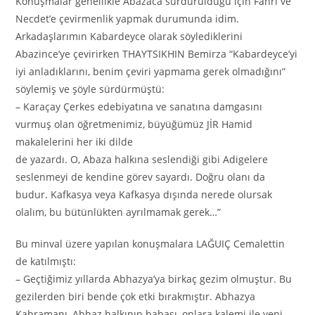
Konuşmalar genellikle Abazaca sürdürüldüğü için Fahri ve
Necdet’e çevirmenlik yapmak durumunda idim.
Arkadaşlarımın Kabardeyce olarak söylediklerini
Abazince’ye çevirirken THAYTSIKHIN Bemirza “Kabardeyce’yi
iyi anladıklarını, benim çeviri yapmama gerek olmadığını”
söylemiş ve şöyle sürdürmüştü:
– Karaçay Çerkes edebiyatına ve sanatına damgasını
vurmuş olan öğretmenimiz, büyüğümüz JİR Hamid
makalelerini her iki dilde
de yazardı. O, Abaza halkına seslendiği gibi Adigelere
seslenmeyi de kendine görev sayardı. Doğru olanı da
budur. Kafkasya veya Kafkasya dışında nerede olursak
olalım, bu bütünlükten ayrılmamak gerek…”
Bu minval üzere yapılan konuşmalara LAĞUIÇ Cemalettin
de katılmıştı:
– Geçtiğimiz yıllarda Abhazya’ya birkaç gezim olmuştur. Bu
gezilerden biri bende çok etki bırakmıştır. Abhazya
Kahramanı, Abhaz halkının babası, onlara kalemi ile yeni