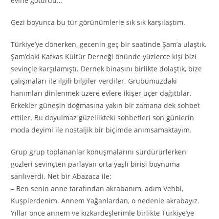
evine götürdü…
Gezi boyunca bu tür görünümlerle sık sık karşılaştım.
Türkiye’ye dönerken, gecenin geç bir saatinde Şam’a ulaştık.
Şam’daki Kafkas Kültür Derneği önünde yüzlerce kişi bizi
sevinçle karşılamıştı. Dernek binasını birlikte dolaştık, bize
çalışmaları ile ilgili bilgiler verdiler. Grubumuzdaki
hanımları dinlenmek üzere evlere ikişer üçer dağıttılar.
Erkekler güneşin doğmasına yakın bir zamana dek sohbet
ettiler. Bu doyulmaz güzellikteki sohbetleri son günlerin
moda deyimi ile nostaljik bir biçimde anımsamaktayım.
Grup grup toplananlar konuşmalarını sürdürürlerken
gözleri sevinçten parlayan orta yaşlı birisi boynuma
sarılıverdi. Net bir Abazaca ile:
– Ben senin anne tarafından akrabanım, adım Vehbi,
Kuşplerdenim. Annem Yağanlardan, o nedenle akrabayız.
Yıllar önce annem ve kızkardeşlerimle birlikte Türkiye’ye