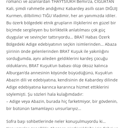
romancı ve azanlardan THAYTSIUKH Bemırza, CIGUATAN
Kali, şimdi rahmetle andığımız Kabardey asıllı ozan DIĞUIJ
Kurmen, dilbilimci TIĞU Vladimir, her an yanımızda idiler.
Bu özerk bölgedeki etnik grupların ilişkilerini en güzel bir
biçimde sergileyen bu birliktelik anlatılması çok güç
duygular ve sevinçler tattırıyordu… BRAT Habas Özerk
Bölgedeki Adige edebiyatının seçkin isimlerinden… Abaza
şiirinin önde gelenlerinden BRAT Kuşuk ile yakınlığını
sorduğumda, aynı aileden geldiklerini kardeş çocuğu
olduklarını, BRAT Kuşuk’un babası ölüp öksüz kalınca
Alburgan’da annesinin köyünde büyüdüğünü, Kuşuk’un
Abazin dili ve edebiyatına, kendisinin de Kabardey dilinde
Adige edebiyatına karınca kararınca hizmet ettiklerini
söylemişti. Şu sözleri hala kulağımdadır:
– Adige veya Abazin, burada hiç farketmiyor, bir gövdenin,
bir bütünün tamamlayıcı unsurlarıyız…
Sofra başı sohbetlerinde neler konuşulmuyordu ki…