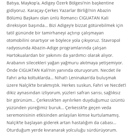
Batıya, Maykop’a, Adigey Özerk Bölgesi’nin başkentine
gidiyoruz. Karaçay-Çerkes Yazarlar Birliği’nin Abazin
Bölümü Başkanı olan ünlü Romancı CIGUATAN Kali
direksiyon başında… Bizi Adigey’e bizzat götürebilmek için
tatil gününde bir tamirhaneyi açtırıp çalışmayan
otomobilini onartıyor ve böylece yola çıkıyoruz. Stavropol
radyosunda Abazin-Adige programlarında çalışan
Hartokualardan bir yakınını da yardımcı olarak alıyor.
Arabanın silecekleri yağan yağmuru akıtmaya yetişemiyor.
Önde CIGUATAN Kali’nin yanında oturuyorum. Necdet ile
Fahri arka koltuklarda… Nihat’ı Leninakan’da buluşmak
üzere Nalçik’te bırakmıştık. Herkes suskun, Fahri ve Necdet’i
dikiz aynasından izliyorum, yüzleri safran sarısı, sağlıksız
bir görünüm… Çerkessk’ten ayrılırken duyduğumuz üzüntü
yüzünden yüreğimiz buruk… Çerkessk’te geçen veda
seremonisinin etkisinden anlaşılan kimse kurtulamamış.
Nalçik’te başlayan giderek artan hastalığım da cabası…
Oturduğum yerde kıvranarak yolculuğu sürdürüyorum.