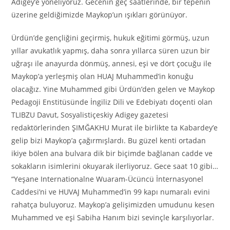
Adigey’e yöneliyoruz. Gecenin geç saatlerinde, bir tepenin
üzerine geldiğimizde Maykop’un ışıkları görünüyor.
Ürdün’de gençliğini geçirmiş, hukuk eğitimi görmüş, uzun
yıllar avukatlık yapmış, daha sonra yıllarca süren uzun bir
uğraşı ile anayurda dönmüş, annesi, eşi ve dört çocuğu ile
Maykop’a yerleşmiş olan HUAJ Muhammed’in konuğu
olacağız. Yine Muhammed gibi Ürdün’den gelen ve Maykop
Pedagoji Enstitüsünde İngiliz Dili ve Edebiyatı doçenti olan
TLIBZU Davut, Sosyalistiçeskiy Adigey gazetesi
redaktörlerinden ŞIMĞAKHU Murat ile birlikte ta Kabardey’e
gelip bizi Maykop’a çağırmışlardı. Bu güzel kenti ortadan
ikiye bölen ana bulvara dik bir biçimde bağlanan cadde ve
sokakların isimlerini okuyarak ilerliyoruz. Gece saat 10 gibi…
“Yeşane Internationalne Wuaram-Ücüncü İnternasyonel
Caddesi’ni ve HUVAJ Muhammed’in 99 kapı numaralı evini
rahatça buluyoruz. Maykop’a gelişimizden umudunu kesen
Muhammed ve eşi Sabiha Hanım bizi sevinçle karşılıyorlar.