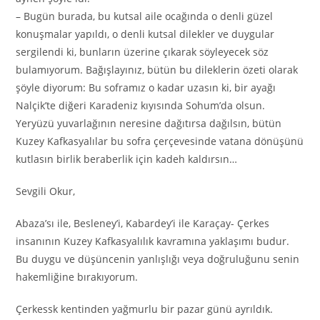
– Bugün burada, bu kutsal aile ocağında o denli güzel
konuşmalar yapıldı, o denli kutsal dilekler ve duygular
sergilendi ki, bunların üzerine çıkarak söyleyecek söz
bulamıyorum. Bağışlayınız, bütün bu dileklerin özeti olarak
şöyle diyorum: Bu soframız o kadar uzasın ki, bir ayağı
Nalçik’te diğeri Karadeniz kıyısında Sohum’da olsun.
Yeryüzü yuvarlağının neresine dağıtırsa dağılsın, bütün
Kuzey Kafkasyalılar bu sofra çerçevesinde vatana dönüşünü
kutlasın birlik beraberlik için kadeh kaldırsın…
Sevgili Okur,
Abaza’sı ile, Besleney’i, Kabardey’i ile Karaçay- Çerkes
insanının Kuzey Kafkasyalılık kavramına yaklaşımı budur.
Bu duygu ve düşüncenin yanlışlığı veya doğruluğunu senin
hakemliğine bırakıyorum.
Çerkessk kentinden yağmurlu bir pazar günü ayrıldık.