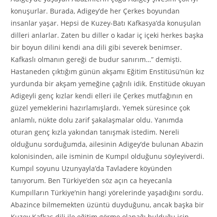
konuşurlar. Burada, Adigey’de her Çerkes boyundan
insanlar yaşar. Hepsi de Kuzey-Batı Kafkasya’da konuşulan
dilleri anlarlar. Zaten bu diller o kadar iç içeki herkes başka
bir boyun dilini kendi ana dili gibi severek benimser.
Kafkaslı olmanın gereği de budur sanırım…” demişti.
Hastaneden çıktığım günün akşamı Eğitim Enstitüsü’nün kız
yurdunda bir akşam yemeğine çağrılı idik. Enstitüde okuyan
Adigeyli genç kızlar kendi elleri ile Çerkes mutfağının en
güzel yemeklerini hazırlamışlardı. Yemek süresince çok
anlamlı, nükte dolu zarif şakalaşmalar oldu. Yanımda
oturan genç kızla yakından tanışmak istedim. Nereli
olduğunu sorduğumda, ailesinin Adigey’de bulunan Abazin
kolonisinden, aile isminin de Kumpıl olduğunu söyleyiverdi.
Kumpıl soyunu Uzunyayla’da Tavladere köyünden
tanıyorum. Ben Türkiye’den söz açın ca heyecanla
Kumpılların Türkiye’nin hangi yörelerinde yaşadığını sordu.
Abazince bilmemekten üzüntü duyduğunu, ancak başka bir
Kuzey Kafkas dili ile eğitim görme olanağı bulduğu için