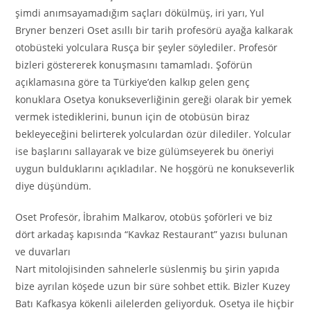
şimdi anımsayamadığım saçları dökülmüş, iri yarı, Yul
Bryner benzeri Oset asıllı bir tarih profesörü ayağa kalkarak
otobüsteki yolculara Rusça bir şeyler söylediler. Profesör
bizleri göstererek konuşmasını tamamladı. Şoförün
açıklamasına göre ta Türkiye’den kalkıp gelen genç
konuklara Osetya konukseverliğinin gereği olarak bir yemek
vermek istediklerini, bunun için de otobüsün biraz
bekleyeceğini belirterek yolculardan özür dilediler. Yolcular
ise başlarını sallayarak ve bize gülümseyerek bu öneriyi
uygun bulduklarını açıkladılar. Ne hoşgörü ne konukseverlik
diye düşündüm.
Oset Profesör, İbrahim Malkarov, otobüs şoförleri ve biz
dört arkadaş kapısında “Kavkaz Restaurant” yazısı bulunan
ve duvarları
Nart mitolojisinden sahnelerle süslenmiş bu şirin yapıda
bize ayrılan köşede uzun bir süre sohbet ettik. Bizler Kuzey
Batı Kafkasya kökenli ailelerden geliyorduk. Osetya ile hiçbir