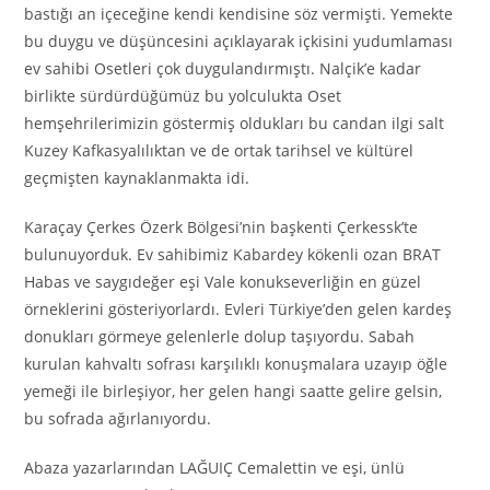
bastığı an içeceğine kendi kendisine söz vermişti. Yemekte
bu duygu ve düşüncesini açıklayarak içkisini yudumlaması
ev sahibi Osetleri çok duygulandırmıştı. Nalçik’e kadar
birlikte sürdürdüğümüz bu yolculukta Oset
hemşehrilerimizin göstermiş oldukları bu candan ilgi salt
Kuzey Kafkasyalılıktan ve de ortak tarihsel ve kültürel
geçmişten kaynaklanmakta idi.
Karaçay Çerkes Özerk Bölgesi’nin başkenti Çerkessk’te
bulunuyorduk. Ev sahibimiz Kabardey kökenli ozan BRAT
Habas ve saygıdeğer eşi Vale konukseverliğin en güzel
örneklerini gösteriyorlardı. Evleri Türkiye’den gelen kardeş
donukları görmeye gelenlerle dolup taşıyordu. Sabah
kurulan kahvaltı sofrası karşılıklı konuşmalara uzayıp öğle
yemeği ile birleşiyor, her gelen hangi saatte gelire gelsin,
bu sofrada ağırlanıyordu.
Abaza yazarlarından LAĞUIÇ Cemalettin ve eşi, ünlü