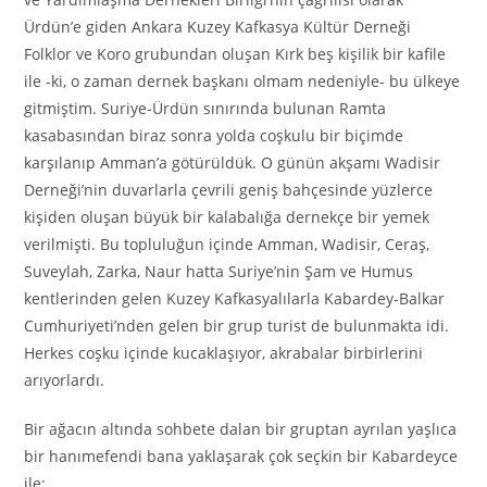
Ürdün’e giden Ankara Kuzey Kafkasya Kültür Derneği
Folklor ve Koro grubundan oluşan Kırk beş kişilik bir kafile
ile -ki, o zaman dernek başkanı olmam nedeniyle- bu ülkeye
gitmiştim. Suriye-Ürdün sınırında bulunan Ramta
kasabasından biraz sonra yolda coşkulu bir biçimde
karşılanıp Amman’a götürüldük. O günün akşamı Wadisir
Derneği’nin duvarlarla çevrili geniş bahçesinde yüzlerce
kişiden oluşan büyük bir kalabalığa dernekçe bir yemek
verilmişti. Bu topluluğun içinde Amman, Wadisir, Ceraş,
Suveylah, Zarka, Naur hatta Suriye’nin Şam ve Humus
kentlerinden gelen Kuzey Kafkasyalılarla Kabardey-Balkar
Cumhuriyeti’nden gelen bir grup turist de bulunmakta idi.
Herkes coşku içinde kucaklaşıyor, akrabalar birbirlerini
arıyorlardı.
Bir ağacın altında sohbete dalan bir gruptan ayrılan yaşlıca
bir hanımefendi bana yaklaşarak çok seçkin bir Kabardeyce
ile: