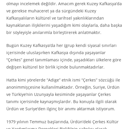
olmayı incelemek değildir. Amacım gerek Kuzey Kafkasya’da
ve gerekse muhaceret ya da sürgündeki Kuzey
Kafkasyalıların kültürel ve tarihsel yakınlıklarından
kaynaklanan ilişkilerini yaşadığım kimi olaylarla, daha başka
bir söyleyişle anılarımla birleştirerek anlatmaktır.
Bugün Kuzey Kafkasya’da her (grup kendi siyasal sınırları
içerisinde uluslaşırken Kafkasya dışında yaşayanlar
“Çerkes” genel tanımlaması içinde, yaşadıkları ülkelere göre
değişen kültürel bir birlik içinde bulunmaktadırlar.
Hatta kimi yörelerde “Adige” etnik ismi “Çerkes” sözcüğü ile
anonimmişçesine kullanılmaktadır. Örneğin, Suriye, Ürdün
ve Türkiye’nin Uzunyayla kesiminde yaşayanlar Çerkes
tanımı içerisinde kaynaşmışlardır. Bu konuyla ilgili olarak
Ürdün ve Suriye’den ilginç bir anımı aktarmak istiyorum.
1979 yılının Temmuz başlarında, Ürdün’deki Çerkes Kültür
ve Yardımlaşma Dernekleri Birliği’nin çağrılısı olarak