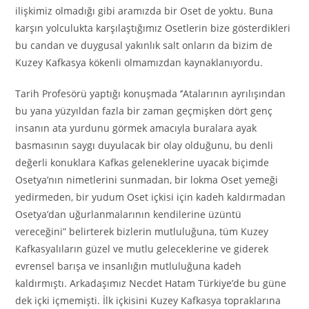
ilişkimiz olmadığı gibi aramızda bir Oset de yoktu. Buna
karşın yolculukta karşılaştığımız Osetlerin bize gösterdikleri
bu candan ve duygusal yakınlık salt onların da bizim de
Kuzey Kafkasya kökenli olmamızdan kaynaklanıyordu.
Tarih Profesörü yaptığı konuşmada ‘’Atalarının ayrılışından
bu yana yüzyıldan fazla bir zaman geçmişken dört genç
insanın ata yurdunu görmek amacıyla buralara ayak
basmasının saygı duyulacak bir olay olduğunu, bu denli
değerli konuklara Kafkas geleneklerine uyacak biçimde
Osetya’nın nimetlerini sunmadan, bir lokma Oset yemeği
yedirmeden, bir yudum Oset içkisi için kadeh kaldırmadan
Osetya’dan uğurlanmalarının kendilerine üzüntü
vereceğini” belirterek bizlerin mutluluğuna, tüm Kuzey
Kafkasyalıların güzel ve mutlu geleceklerine ve giderek
evrensel barışa ve insanlığın mutluluğuna kadeh
kaldırmıştı. Arkadaşımız Necdet Hatam Türkiye’de bu güne
dek içki içmemişti. İlk içkisini Kuzey Kafkasya topraklarına