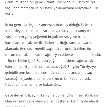
Grubumuzdan bir genç kızımız Liylerden idi. Hem de bu
yaşlı hanımefendi ile bir hayli yakın akraba oluyorlardı. Ne
yazık
ki bu genç kardeşimiz annesi Kabardey olduğu halde ne
Kabardey-ce ne de Abazaca biliyordu. Onları tanıştırdım.
Yaşlı hanım genç yeğenini büyük bir sevgi ve özlemle
kucakladı. Ancak her iki dilden sorduğu sorulara yanıt
alamadı. Ben çevirmenlik yapmak zorunda kaldım. Bu
durumdan sıkılan kadıncağız isyan edercesine bana döndü:
– Bu ne biçim iştir? Ben bu yeğenimi evimde ağırlamak
isterdim, peki şimdi nasıl anlaşacağız? Bir gün Türkiye’ye
gelebilirsem bunun annesinden ve babasından hesap
soracağım, yanlış anlama bu kızımın bir kabahati yok.
Kabahatli olan anne ve babasıdır…
Gece ilerlemişti, ayrılırken yine bu genç kızımızın akrabası
olan ve fakat Kabardeyce bilen başka bir kızımızı da alarak