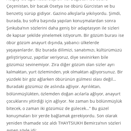
Çeçenistan, bir bacak Osetya ise öbürü Gürcistan ve bu
benzetiş sürüp gidiyor. Gazino alkışlarla yıkılıyordu. Şimdi,
burada, bu sofra başında yapılan konuşmalardan sonra
Şınkuba’nın sözlerini daha geniş bir adaptasyon ile sizleri
de kapsar şekilde yinelemek istiyorum. Bir gözüm burası ise
öbür gözüm anayurt dışında, yabancı ülkelerde
yaşayanlardır. Biz burada dilimizi, sanatımızı, kültürümüzü
geliştiriyoruz, yapıtlar veriyoruz, diye sevinirken bile
gözümüz sevinemiyor. Zira diğer gözüm olan sizler ayrı
kalmaktan, yurt özleminden, yok olmaktan ağlıyorsunuz. Bir
yüzdeki bir göz ağlarken öbürünün gülmesi olası değil…
Buradaki gözümüz de aslında ağlıyor. Ayrılıktan,
bölünmüşlükten, özlemden doğan acılarla ağlıyor, anayurt
çocuklarını yitirdiği için ağlıyor. Ne zaman bu bölünmüşlük
bitecek, o zaman iki gözümüz de gülecek…” Bu güzel
konuşmaları bir yerde bağlamak gerekiyordu. Son olarak
yeniden thamade söz aldı THAYTSIUKH Bemirza’nın sözleri
aynen şöyle idi: