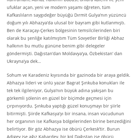
ufuklar açan, yeni ve modern yaşamı öğreten, tüm
Kafkaslıların saygıdeğer büyüğü Dırmit Gulya’nın yüzüncü
doğum yılı Abhazya’da ulusal bir bayram gibi kutlanmıştı.
Ben de Karaçay-Çerkes bölgesinin temsilcilerinden biri
olarak bu şenliğe katılmıştım Tüm Sovyetler Birliği Abhaz
halkının bu mutlu gününe benim gibi delegeler
göndermişti. Dağıstan’dan Moldavya’ya, Özbekistan’ dan
Ukrayna’ya dek…
Sohum ve Karadeniz kıyısında bir gazinoda bir araya geldik.
Abhazya lideri ve ünlü yazar Bagrat Şınkuba konukları ile
tek tek ilgileniyor, Gulya’nın büyük adına yakışan bu
görkemli şölenin en güzel bir biçimde geçmesi için
çırpınıyordu. Şınkuba yaptığı güzel konuşmayı bir şiirle
bitirmişti. Şiirde Kafkasya’yı bir insana, insan vücudunun
her organının ise Kafkasya bölgelerinden birine benzediğini
belirtiyor. Bir göz Abhazya ise öbürü Çerkesk’tir. Burun
Adigey ise ağız Kabardey, bir kol Dağıstan ise öbürü