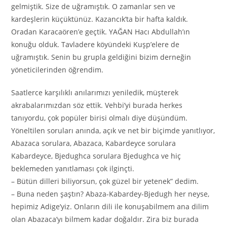
gelmiştik. Size de uğramıştık. O zamanlar sen ve
kardeşlerin küçüktünüz. Kazancık’ta bir hafta kaldık.
Oradan Karacaören’e geçtik. YAĞAN Hacı Abdullah’ın
konuğu olduk. Tavladere köyündeki Kuşp’elere de
uğramıştık. Senin bu grupla geldiğini bizim derneğin
yöneticilerinden öğrendim.
Saatlerce karşılıklı anılarımızı yeniledik, müşterek
akrabalarımızdan söz ettik. Vehbi’yi burada herkes
tanıyordu, çok popüler birisi olmalı diye düşündüm.
Yöneltilen soruları anında, açık ve net bir biçimde yanıtlıyor,
Abazaca sorulara, Abazaca, Kabardeyce sorulara
Kabardeyce, Bjedughca sorulara Bjedughca ve hiç
beklemeden yanıtlaması çok ilginçti.
– Bütün dilleri biliyorsun, çok güzel bir yetenek” dedim.
– Buna neden şaştın? Abaza-Kabardey-Bjedugh her neyse,
hepimiz Adige’yiz. Onların dili ile konuşabilmem ana dilim
olan Abazaca’yı bilmem kadar doğaldır. Zira biz burada