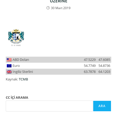
ÜZERİNE
30 Mart 2019
ABD Doları
47.5229
47.6085
Euro
54.7749
54.8736
İngiliz Sterlini
63.7878
64.1203
Kaynak:
TCMB
CC İÇİ ARAMA
ARA