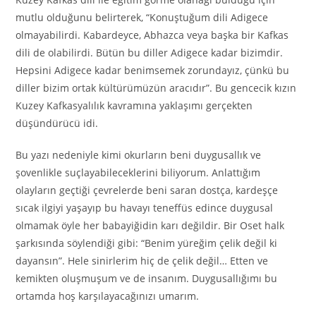
mutlu olduğunu belirterek, “Konuştuğum dili Adigece
olmayabilirdi. Kabardeyce, Abhazca veya başka bir Kafkas
dili de olabilirdi. Bütün bu diller Adigece kadar bizimdir.
Hepsini Adigece kadar benimsemek zorundayız, çünkü bu
diller bizim ortak kültürümüzün aracıdır”. Bu gencecik kızın
Kuzey Kafkasyalılık kavramına yaklaşımı gerçekten
düşündürücü idi.
Bu yazı nedeniyle kimi okurların beni duygusallık ve
şovenlikle suçlayabileceklerini biliyorum. Anlattığım
olayların geçtiği çevrelerde beni saran dostça, kardeşçe
sıcak ilgiyi yaşayıp bu havayı teneffüs edince duygusal
olmamak öyle her babayiğidin karı değildir. Bir Oset halk
şarkısında söylendiği gibi: “Benim yüreğim çelik değil ki
dayansın”. Hele sinirlerim hiç de çelik değil… Etten ve
kemikten oluşmuşum ve de insanım. Duygusallığımı bu
ortamda hoş karşılayacağınızı umarım.