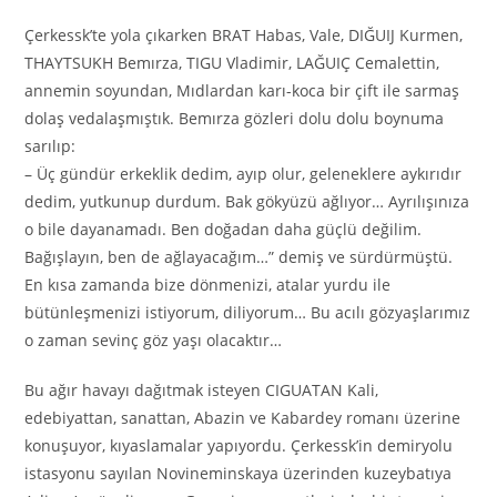
Çerkessk’te yola çıkarken BRAT Habas, Vale, DIĞUIJ Kurmen,
THAYTSUKH Bemırza, TIGU Vladimir, LAĞUIÇ Cemalettin,
annemin soyundan, Mıdlardan karı-koca bir çift ile sarmaş
dolaş vedalaşmıştık. Bemırza gözleri dolu dolu boynuma
sarılıp:
– Üç gündür erkeklik dedim, ayıp olur, geleneklere aykırıdır
dedim, yutkunup durdum. Bak gökyüzü ağlıyor… Ayrılışınıza
o bile dayanamadı. Ben doğadan daha güçlü değilim.
Bağışlayın, ben de ağlayacağım…” demiş ve sürdürmüştü.
En kısa zamanda bize dönmenizi, atalar yurdu ile
bütünleşmenizi istiyorum, diliyorum… Bu acılı gözyaşlarımız
o zaman sevinç göz yaşı olacaktır…
Bu ağır havayı dağıtmak isteyen CIGUATAN Kali,
edebiyattan, sanattan, Abazin ve Kabardey romanı üzerine
konuşuyor, kıyaslamalar yapıyordu. Çerkessk’in demiryolu
istasyonu sayılan Novineminskaya üzerinden kuzeybatıya