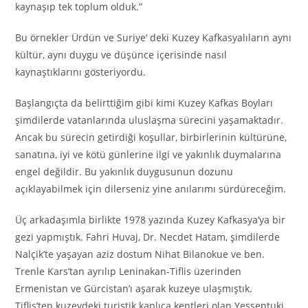
kaynaşıp tek toplum olduk.”
Bu örnekler Ürdün ve Suriye’ deki Kuzey Kafkasyalıların aynı
kültür, aynı duygu ve düşünce içerisinde nasıl
kaynaştıklarını gösteriyordu.
Başlangıçta da belirttiğim gibi kimi Kuzey Kafkas Boyları
şimdilerde vatanlarında uluslaşma sürecini yaşamaktadır.
Ancak bu sürecin getirdiği koşullar, birbirlerinin kültürüne,
sanatına, iyi ve kötü günlerine ilgi ve yakınlık duymalarına
engel değildir. Bu yakınlık duygusunun dozunu
açıklayabilmek için dilerseniz yine anılarımı sürdüreceğim.
Üç arkadaşımla birlikte 1978 yazında Kuzey Kafkasya’ya bir
gezi yapmıştık. Fahri Huvaj, Dr. Necdet Hatam, şimdilerde
Nalçik’te yaşayan aziz dostum Nihat Bilanokue ve ben.
Trenle Kars’tan ayrılıp Leninakan-Tiflis üzerinden
Ermenistan ve Gürcistan’ı aşarak kuzeye ulaşmıştık.
Tiflis’ten kuzeydeki turistik kaplıca kentleri olan Yessentuki