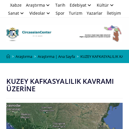
Skip
Xabze
Araştırma
Tarih
Edebiyat
Kültür
to
Sanat
Videolar
Spor
Turizm
Yazarlar
İletişim
content
Blog
>
Araştırma
>
Araştırma | Ana Sayfa
>
KUZEY KAFKASYALILIK KAV
KUZEY KAFKASYALILIK KAVRAMI
ÜZERİNE