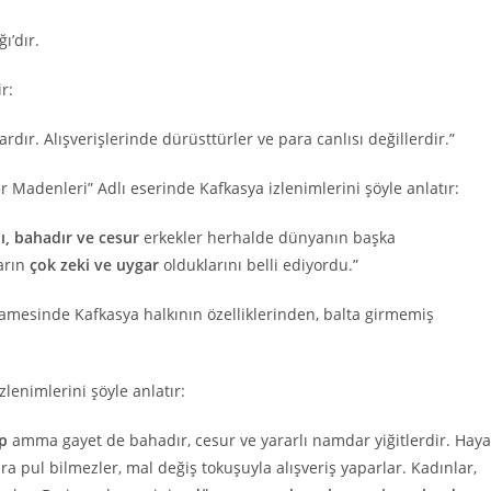
ı’dır.
r:
lardır. Alışverişlerinde dürüsttürler ve para canlısı değillerdir.”
r Madenleri” Adlı eserinde Kafkasya izlenimlerini şöyle anlatır:
lı, bahadır ve cesur
erkekler herhalde dünyanın başka
ların
çok zeki ve uygar
olduklarını belli ediyordu.”
mesinde Kafkasya halkının özelliklerinden, balta girmemiş
lenimlerini şöyle anlatır:
up
amma gayet de bahadır, cesur ve yararlı namdar yiğitlerdir. Haya
ra pul bilmezler, mal değiş tokuşuyla alışveriş yaparlar. Kadınlar,