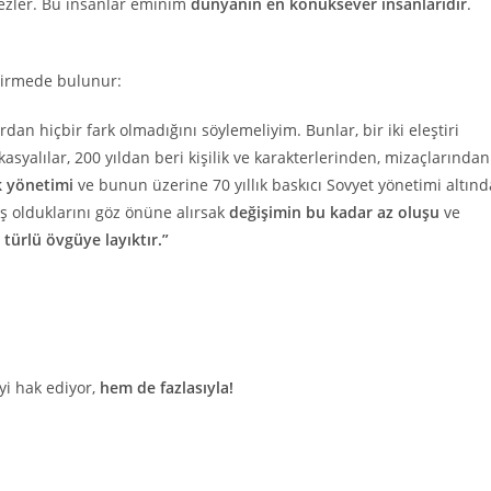
rtmezler. Bu insanlar eminim
dünyanın en konuksever insanlarıdır
.
dirmede bulunur:
rdan hiçbir fark olmadığını söylemeliyim. Bunlar, bir iki eleştiri
asyalılar, 200 yıldan beri kişilik ve karakterlerinden, mizaçlarından
k yönetimi
ve bunun üzerine 70 yıllık baskıcı Sovyet yönetimi altınd
ış olduklarını göz önüne alırsak
değişimin bu kadar az oluşu
ve
 türlü övgüye layıktır.”
yi hak ediyor,
hem de fazlasıyla!