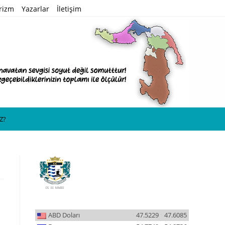
rizm
Yazarlar
İletişim
Z?
ABD Doları
47.5229
47.6085