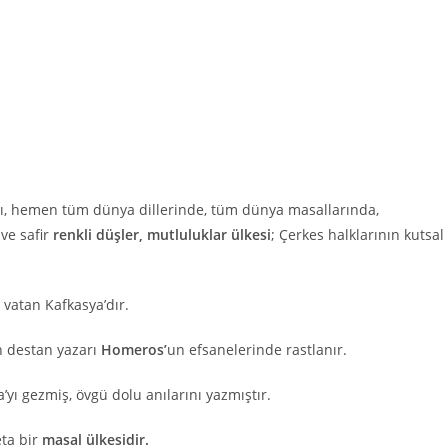
yası, hemen tüm dünya dillerinde, tüm dünya masallarında,
 ve safir
renkli düşler, mutluluklar ülkesi
; Çerkes halklarının kutsal
a vatan Kafkasya’dır.
n destan yazarı
Homeros’
un efsanelerinde rastlanır.
’yı gezmiş, övgü dolu anılarını yazmıştır.
ta bir
masal ülkesidir.