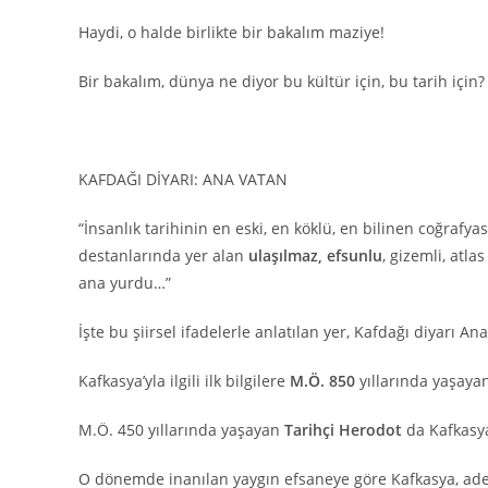
Haydi, o halde birlikte bir bakalım maziye!
Bir bakalım, dünya ne diyor bu kültür için, bu tarih için?
KAFDAĞI DİYARI: ANA VATAN
“İnsanlık tarihinin en eski, en köklü, en bilinen coğraf
destanlarında yer alan
ulaşılmaz, efsunlu
, gizemli, atlas
ana yurdu…”
İşte bu şiirsel ifadelerle anlatılan yer, Kafdağı diyarı An
Kafkasya’yla ilgili ilk bilgilere
M.Ö. 850
yıllarında yaşaya
M.Ö. 450 yıllarında yaşayan
Tarihçi Herodot
da Kafkasya
O dönemde inanılan yaygın efsaneye göre Kafkasya, ade