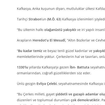
Kafkasya, Anka kuşunun diyarı, mutluluklar ülkesi Kafdağ
Tarihçi
Strabon
’un
(M.Ö. 63
) Kafkasya izlenimleri şöyledi
“Bu ülkenin halkı
olağanüstü yakışıklı
ve iri yapılı insan
Arapların
Heredot’u El Mesudî,
“Altın Bozkırlar ve Cevhe
“
Bu kadar temiz
ve beyaz tenli güzel kadınlar ve
yakışık
memleketlerinde yoktur. Çerkeslerin hal ve tavırları, on
1330’lu
yıllarda Kafkasya’yı gezen
İbn- Battuta
seyahatna
ormanlarından, coğrafi güzelliklerden söz eder.
Ünlü gezgin
Evliya Çelebi
, seyahatnamesinde Kafkasya iz
“Bu Çerkes milleti, gayet
şiddetli ve gazaplı adamlar ol
düzenleri ve toplumsal durumları
çok demokratiktir.
Pa