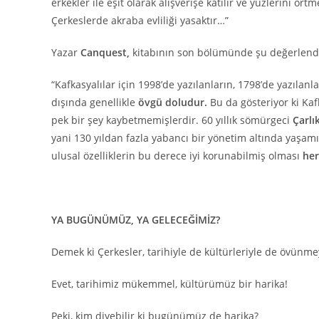
erkekler ile eşit olarak alışverişe katılır ve yüzlerini ö
Çerkeslerde akraba evliliği yasaktır…”
Yazar
Canquest,
kitabının son bölümünde şu değerlen
“Kafkasyalılar için 1998’de yazılanların, 1798’de yazılanla
dışında genellikle
övgü doludur.
Bu da gösteriyor ki Kafk
pek bir şey kaybetmemişlerdir. 60 yıllık sömürgeci
Çarlı
yani 130 yıldan fazla yabancı bir yönetim altında yaşam
ulusal özelliklerin bu derece iyi korunabilmiş olması
her
YA BUGÜNÜMÜZ, YA GELECEĞİMİZ?
Demek ki Çerkesler, tarihiyle de kültürleriyle de övünme
Evet, tarihimiz mükemmel, kültürümüz bir harika!
Peki, kim diyebilir ki bugünümüz de harika?