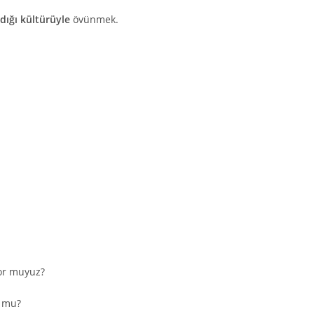
ığı kültürüyle
övünmek.
yor muyuz?
r mu?