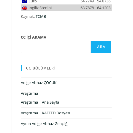
Euro
54.7749
54.8736
İngiliz Sterlini
63.7878
64.1203
Kaynak:
TCMB
CC İÇİ ARAMA
ARA
CC BÖLÜMLERİ
Adige-Abhaz ÇOCUK
Araştırma
Araştırma | Ana Sayfa
Araştırma | KAFFED Dosyası
Aydın Adige-Abhaz Gençliği