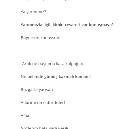
Ya yarınımız?
Yarınımızla ilgili kimin cesareti var konuşmaya?
Buyursun konuşsun!
“Artık ne başımda kara kalpağım,
Ne
belimde gümüş kakmalı kamam!
Rüzgârla yarışan
Atlarımı da öldürdüler!
Ama
Gözlerim hâlâ
vadi yeşili,