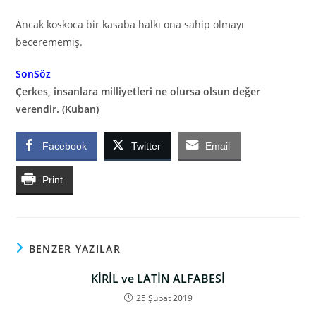
Ancak koskoca bir kasaba halkı ona sahip olmayı
becerememiş.
SonSöz
Çerkes, insanlara milliyetleri ne olursa olsun değer
verendir. (Kuban)
Facebook
Twitter
Email
Print
BENZER YAZILAR
KİRİL ve LATİN ALFABESİ
25 Şubat 2019