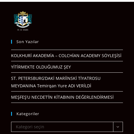
Son Yazılar
KOLKHURİ AKADEMİA – COLCHİAN ACADEMY SÖYLEŞİSİ
YİTİRMEKTE OLDUĞUMUZ ŞEY
ST. PETERSBURG’DAKİ MARİİNSKİ TİYATROSU
MEYDANINA Temirqan Yure ADI VERİLDİ
MEŞFEŞ’U NECDET’İN KİTABININ DEĞERLENDİRMESİ
Kategoriler
Kategoriler
Kategori seçin