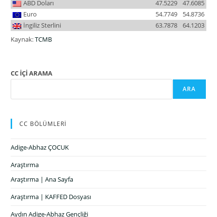
ABD Doları
47.5229
47.6085
Euro
54.7749
54.8736
İngiliz Sterlini
63.7878
64.1203
Kaynak:
TCMB
CC İÇİ ARAMA
ARA
CC BÖLÜMLERİ
Adige-Abhaz ÇOCUK
Araştırma
Araştırma | Ana Sayfa
Araştırma | KAFFED Dosyası
Aydın Adige-Abhaz Gençliği