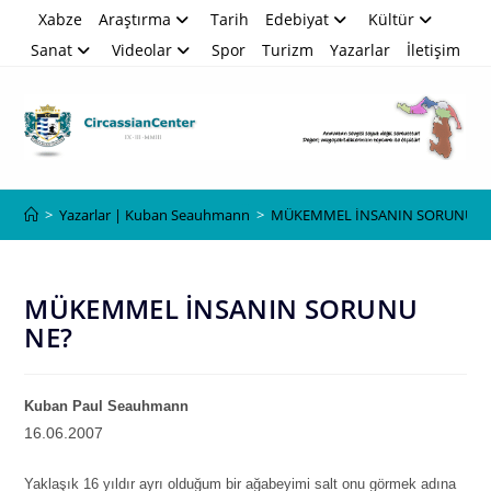
Skip
Xabze
Araştırma
Tarih
Edebiyat
Kültür
to
Sanat
Videolar
Spor
Turizm
Yazarlar
İletişim
content
Blog
>
Yazarlar | Kuban Seauhmann
>
MÜKEMMEL İNSANIN SORUNU N
MÜKEMMEL İNSANIN SORUNU
NE?
Kuban Paul Seauhmann
16.06.2007
Yaklaşık 16 yıldır ayrı olduğum bir ağabeyimi salt onu görmek adına