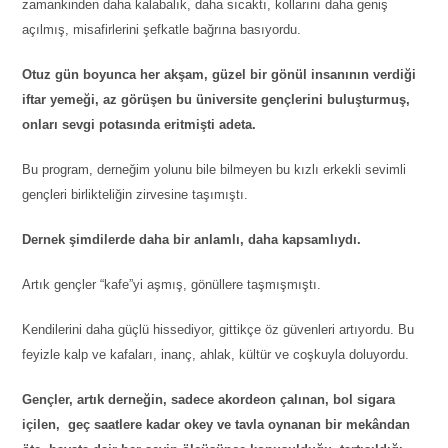
zamankinden daha kalabalık, daha sıcaktı, kollarını daha geniş
açılmış, misafirlerini şefkatle bağrına basıyordu.
Otuz gün boyunca her akşam, güzel bir gönül insanının verdiği
iftar yemeği, az görüşen bu üniversite gençlerini buluşturmuş,
onları sevgi potasında eritmişti adeta.
Bu program, derneğim yolunu bile bilmeyen bu kızlı erkekli sevimli
gençleri birlikteliğin zirvesine taşımıştı.
Dernek şimdilerde daha bir anlamlı, daha kapsamlıydı.
Artık gençler “kafe”yi aşmış, gönüllere taşmışmıştı.
Kendilerini daha güçlü hissediyor, gittikçe öz güvenleri artıyordu. Bu
feyizle kalp ve kafaları, inanç, ahlak, kültür ve coşkuyla doluyordu.
Gençler, artık derneğin, sadece akordeon çalınan, bol sigara
içilen, geç saatlere kadar okey ve tavla oynanan bir mekândan