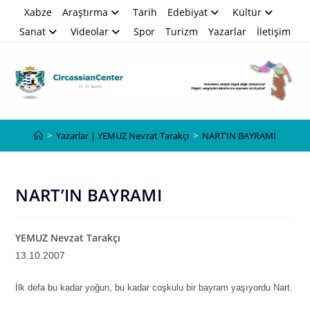
Skip
Xabze
Araştırma
Tarih
Edebiyat
Kültür
to
Sanat
Videolar
Spor
Turizm
Yazarlar
İletişim
content
Blog
>
Yazarlar | YEMUZ Nevzat Tarakçı
>
NART’IN BAYRAMI
NART’IN BAYRAMI
YEMUZ Nevzat Tarakçı
13.10.2007
İlk defa bu kadar yoğun, bu kadar coşkulu bir bayram yaşıyordu Nart.