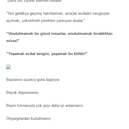
“Daha sık ziyaret edilmeli buralar!”
“Yeri geldikçe geçmiş hatırlanmalı, avuçlar ecdadın sevgisiyle
açılmalı, yükselmeli yürekten yansıyan dualar.”
“Unutulmamalı bu güzel insanlar, unutulmamalı bıraktıkları
miras!”
“Yaşamalı ecdat sevgisi, yaşamalı bu kültür!”
Bayramın üçüncü günü başlıyor.
Büyük düşünmenin,
Beyin fırtınasıyla çok şeyi daha iyi anlamanın,
Önyargılardan kurtulmanın,