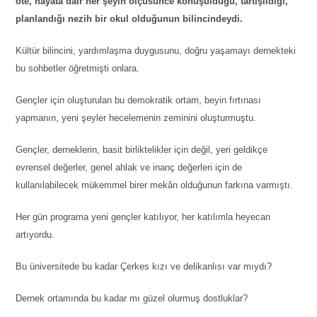
öte, hayata dair her şeyin ölçüsünce konuşulduğu, tartışıldığı,
planlandığı nezih bir okul olduğunun bilincindeydi.
Kültür bilincini, yardımlaşma duygusunu, doğru yaşamayı dernekteki
bu sohbetler öğretmişti onlara.
Gençler için oluşturulan bu demokratik ortam, beyin fırtınası
yapmanın, yeni şeyler hecelemenin zeminini oluşturmuştu.
Gençler, derneklerin, basit birliktelikler için değil, yeri geldikçe
evrensel değerler, genel ahlak ve inanç değerleri için de
kullanılabilecek mükemmel birer mekân olduğunun farkına varmıştı.
Her gün programa yeni gençler katılıyor, her katılımla heyecan
artıyordu.
Bu üniversitede bu kadar Çerkes kızı ve delikanlısı var mıydı?
Dernek ortamında bu kadar mı güzel olurmuş dostluklar?