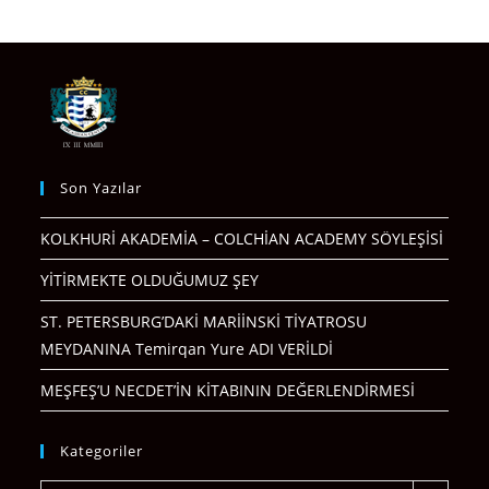
Son Yazılar
KOLKHURİ AKADEMİA – COLCHİAN ACADEMY SÖYLEŞİSİ
YİTİRMEKTE OLDUĞUMUZ ŞEY
ST. PETERSBURG’DAKİ MARİİNSKİ TİYATROSU
MEYDANINA Temirqan Yure ADI VERİLDİ
MEŞFEŞ’U NECDET’İN KİTABININ DEĞERLENDİRMESİ
Kategoriler