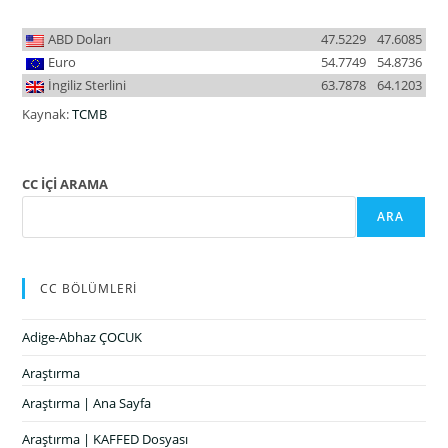
ABD Doları
47.5229
47.6085
Euro
54.7749
54.8736
İngiliz Sterlini
63.7878
64.1203
Kaynak:
TCMB
CC İÇİ ARAMA
ARA
CC BÖLÜMLERİ
Adige-Abhaz ÇOCUK
Araştırma
Araştırma | Ana Sayfa
Araştırma | KAFFED Dosyası