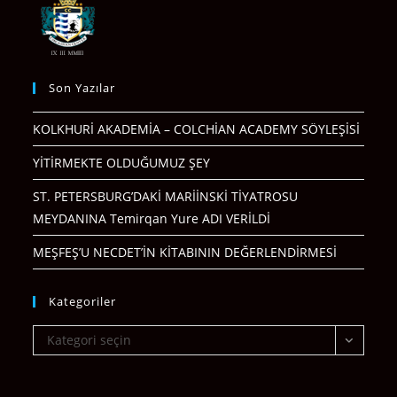
Son Yazılar
KOLKHURİ AKADEMİA – COLCHİAN ACADEMY SÖYLEŞİSİ
YİTİRMEKTE OLDUĞUMUZ ŞEY
ST. PETERSBURG’DAKİ MARİİNSKİ TİYATROSU
MEYDANINA Temirqan Yure ADI VERİLDİ
MEŞFEŞ’U NECDET’İN KİTABININ DEĞERLENDİRMESİ
Kategoriler
Kategoriler
Kategori seçin