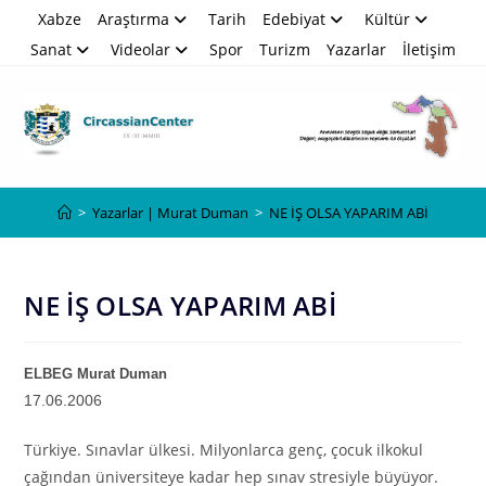
Skip
Xabze
Araştırma
Tarih
Edebiyat
Kültür
to
Sanat
Videolar
Spor
Turizm
Yazarlar
İletişim
content
Blog
>
Yazarlar | Murat Duman
>
NE İŞ OLSA YAPARIM ABİ
NE İŞ OLSA YAPARIM ABİ
ELBEG Murat Duman
17.06.2006
Türkiye. Sınavlar ülkesi. Milyonlarca genç, çocuk ilkokul
çağından üniversiteye kadar hep sınav stresiyle büyüyor.