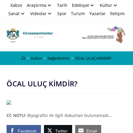
Skip
Xabze
Araştırma
Tarih
Edebiyat
Kültür
to
Sanat
Videolar
Spor
Turizm
Yazarlar
İletişim
content
Blog
>
Kültür
>
Değerlerimiz
>
ÖCAL ULUÇ KİMDİR?
ÖCAL ULUÇ KİMDİR?
CC NOTU:
Biyografisi ile ilgili d
okuman
bulunamadı…
Facebook
Twitter
Email