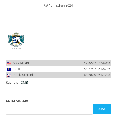
13 Haziran 2024
ABD Doları
47.5229
47.6085
Euro
54.7749
54.8736
İngiliz Sterlini
63.7878
64.1203
Kaynak:
TCMB
CC İÇİ ARAMA
ARA