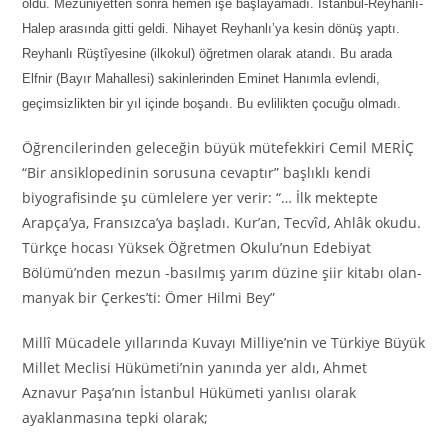
oldu. Mezuniyetten sonra hemen işe başlayamadı. İstanbul-Reyhanlı-
Halep arasında gitti geldi. Nihayet Reyhanlı’ya kesin dönüş yaptı.
Reyhanlı Rüştîyesine (ilkokul) öğretmen olarak atandı. Bu arada
Elfnir (Bayır Mahallesi) sakinlerinden Eminet Hanımla evlendi,
geçimsizlikten bir yıl içinde boşandı. Bu evlilikten çocuğu olmadı.
Öğrencilerinden geleceğin büyük mütefekkiri Cemil MERİÇ
“Bir ansiklopedinin sorusuna cevaptır” başlıklı kendi
biyografisinde şu cümlelere yer verir: “… İlk mektepte
Arapça’ya, Fransızca’ya başladı. Kur’an, Tecvîd, Ahlâk okudu.
Türkçe hocası Yüksek Öğretmen Okulu’nun Edebiyat
Bölümü’nden mezun -basılmış yarım düzine şiir kitabı olan-
manyak bir Çerkes’ti: Ömer Hilmi Bey”
Millî Mücadele yıllarında Kuvayı Milliye’nin ve Türkiye Büyük
Millet Meclisi Hükümeti’nin yanında yer aldı, Ahmet
Aznavur Paşa’nın İstanbul Hükümeti yanlısı olarak
ayaklanmasına tepki olarak;