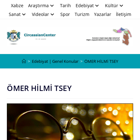
Skip
Xabze
Araştırma
Tarih
Edebiyat
Kültür
to
Sanat
Videolar
Spor
Turizm
Yazarlar
İletişim
content
Blog
>
Edebiyat | Genel Konular
>
ÖMER HİLMİ TSEY
ÖMER HİLMİ TSEY