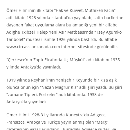
Ömer Hilmi’nin ilk kitabı “Hak ve Kuvvet, Muthikeli Facia”
adlı kitabı 1923 yılında İstanbul’da yayınladı, Latin harflerine
dayanan fakat uygulama alanı bulamadığı yeni bir alfabe
Adighe Txibze’i Halep Yeni Asır Matbaası’nda “Tsey Agumko
Tanbolet” müstear isimle 1926 yılında bastırdı. Bu alfabe
www.circassiancanada.com internet sitesinde görülebilir.
“Çerkesce’nin Zaptı Etrafında Üç Müşkül” adlı kitabını 1935
yılında Antakya’da yayınladı.
1919 yılında Reyhanlı’nın Yenişehir Köyünde bir kıza aşık
olunca onun için “Nazan Mağrur Kız” adlı şiiri yazdı. Bu şiiri
“zamane Tipleri, Portreler” adlı kitabında, 1938 de
Antakya’da yayınladı.
Ömer Hilmi 1928-31 yıllarında Kuneytra’da Adigece,
Fransızca, Arapça ve Türkçe yayınlanmış olan “Marg”
gazetesinin yazarlarındandı. Buradaki Adigece şiirleri ve