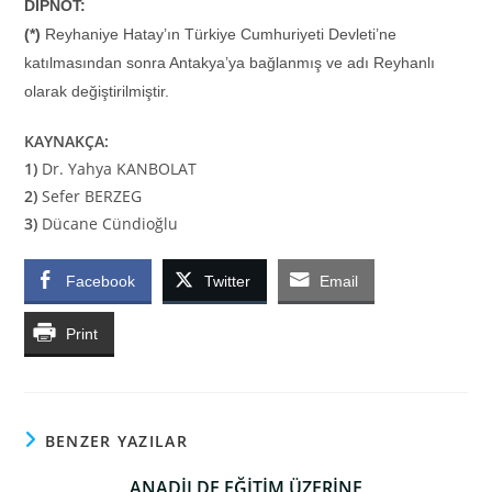
DİPNOT:
(*)
Reyhaniye Hatay’ın Türkiye Cumhuriyeti Devleti’ne
katılmasından sonra Antakya’ya bağlanmış ve adı Reyhanlı
olarak değiştirilmiştir.
KAYNAKÇA:
1)
Dr. Yahya KANBOLAT
2)
Sefer BERZEG
3)
Dücane Cündioğlu
Facebook
Twitter
Email
Print
BENZER YAZILAR
ANADİLDE EĞİTİM ÜZERİNE