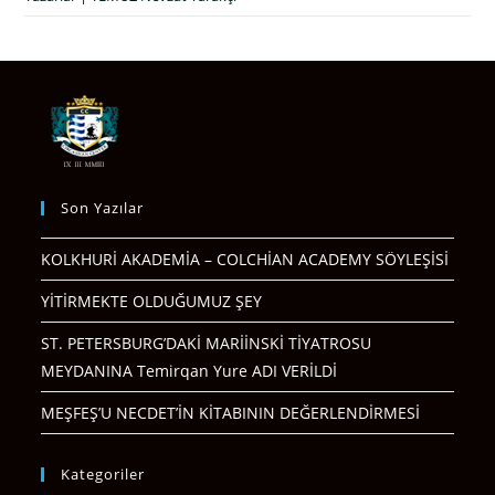
Son Yazılar
KOLKHURİ AKADEMİA – COLCHİAN ACADEMY SÖYLEŞİSİ
YİTİRMEKTE OLDUĞUMUZ ŞEY
ST. PETERSBURG’DAKİ MARİİNSKİ TİYATROSU
MEYDANINA Temirqan Yure ADI VERİLDİ
MEŞFEŞ’U NECDET’İN KİTABININ DEĞERLENDİRMESİ
Kategoriler