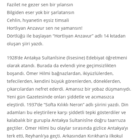
Fazilet ne gezer sen bir yılansın
Bilgiden eser yok bir şarlatansın
Cehlin, hıyanetin eşsiz timsali
Hortlıyan Anzavur sen ne yamansın!
Dörtlüğü ile başlayan “Hortlıyan Anzavur” adlı 14 kıtadan
oluşan şiiri yazdı.
1928’de Antakya Sultanîsine (lisesine) Edebiyat öğretmeni
olarak atandı. Burada da evlendi yine geçimsizlikten
boşandı. Ömer Hilmi bağnazlardan, ikiyüzlülerden,
tefecilerden, kendini büyük görenlerden, döneklerden,
çıkarcılardan nefret ederdi. Amansız bir yobaz düşmanıydı.
Yeni gün Gazetesinde onları şiddetle ve acımasızca
eleştirdi. 1937’de “Softa Kılıklı Neron” adlı şiirini yazdı. Din
adamları bu eleştirilere karşı şiddetli tepki gösterdiler ve
kalabalık bir gurupla Antakya Sultanisîne doğru taarruza
geçtiler. Ömer Hilmi bu olaylar sırasında gizlice Antakya’yı
terk etti, Reyhanlı’ya geçti. Arkasından Kırıkhan’a ilkokul