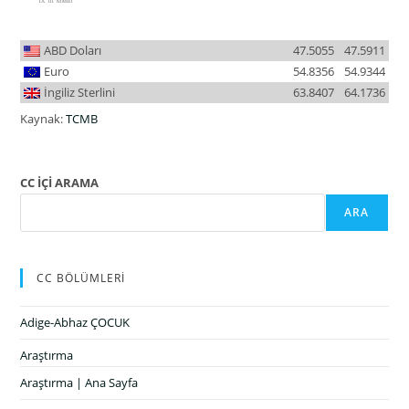
ABD Doları
47.5055
47.5911
Euro
54.8356
54.9344
İngiliz Sterlini
63.8407
64.1736
Kaynak:
TCMB
CC İÇİ ARAMA
ARA
CC BÖLÜMLERİ
Adige-Abhaz ÇOCUK
Araştırma
Araştırma | Ana Sayfa