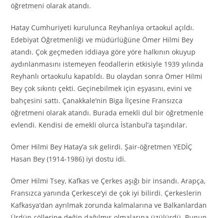
öğretmeni olarak atandı.
Hatay Cumhuriyeti kurulunca Reyhanlıya ortaokul açıldı.
Edebiyat Öğretmenliği ve müdürlüğüne Ömer Hilmi Bey
atandı. Çok geçmeden iddiaya göre yöre halkının okuyup
aydınlanmasını istemeyen feodallerin etkisiyle 1939 yılında
Reyhanlı ortaokulu kapatıldı. Bu olaydan sonra Ömer Hilmi
Bey çok sıkıntı çekti. Geçinebilmek için eşyasını, evini ve
bahçesini sattı. Çanakkale’nin Biga İlçesine Fransızca
öğretmeni olarak atandı. Burada emekli dul bir öğretmenle
evlendi. Kendisi de emekli olurca İstanbul’a taşındılar.
Ömer Hilmi Bey Hatay’a sık gelirdi. Şair-öğretmen YEDİÇ
Hasan Bey (1914-1986) iyi dostu idi.
Ömer Hilmi Tsey, Kafkas ve Çerkes aşığı bir insandı. Arapça,
Fransızca yanında Çerkesce’yi de çok iyi bilirdi. Çerkeslerin
Kafkasya’dan ayrılmak zorunda kalmalarına ve Balkanlardan
Ürdün çöllerine değin dağılmış olmalarına üzülürdü. Bunun