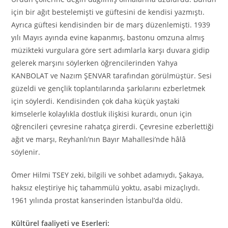
için bir ağıt bestelemişti ve güftesini de kendisi yazmıştı.
Ayrıca güftesi kendisinden bir de marş düzenlemişti. 1939
yılı Mayıs ayında evine kapanmış, bastonu omzuna almış
müzikteki vurgulara göre sert adımlarla karşı duvara gidip
gelerek marşını söylerken öğrencilerinden Yahya
KANBOLAT ve Nazım ŞENVAR tarafından görülmüştür. Sesi
güzeldi ve gençlik toplantılarında şarkılarını ezberletmek
için söylerdi. Kendisinden çok daha küçük yaştaki
kimselerle kolaylıkla dostluk ilişkisi kurardı, onun için
öğrencileri çevresine rahatça girerdi. Çevresine ezberlettiği
ağıt ve marşı, Reyhanlı’nın Bayır Mahallesi’nde hâlâ
söylenir.
Ömer Hilmi TSEY zeki, bilgili ve sohbet adamıydı, Şakaya,
haksız eleştiriye hiç tahammülü yoktu, asabi mizaçlıydı.
1961 yılında prostat kanserinden İstanbul’da öldü.
Kültürel faaliyeti ve Eserleri: