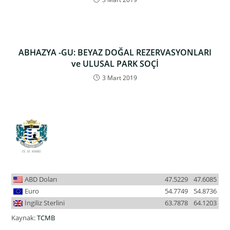
ABHAZYA -GU: BEYAZ DOĞAL REZERVASYONLARI
ve ULUSAL PARK SOÇİ
3 Mart 2019
ABD Doları
47.5229
47.6085
Euro
54.7749
54.8736
İngiliz Sterlini
63.7878
64.1203
Kaynak:
TCMB