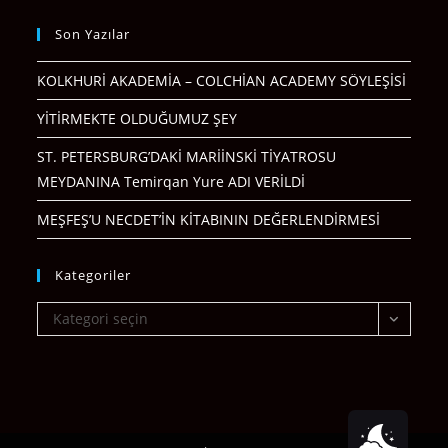
Son Yazılar
KOLKHURİ AKADEMİA – COLCHİAN ACADEMY SÖYLEŞİSİ
YİTİRMEKTE OLDUĞUMUZ ŞEY
ST. PETERSBURG’DAKİ MARİİNSKİ TİYATROSU
MEYDANINA Temirqan Yure ADI VERİLDİ
MEŞFEŞ’U NECDET’İN KİTABININ DEĞERLENDİRMESİ
Kategoriler
Kategoriler
Kategori seçin