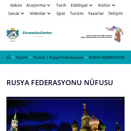
Skip
Xabze
Araştırma
Tarih
Edebiyat
Kültür
to
Sanat
Videolar
Spor
Turizm
Yazarlar
İletişim
content
Blog
>
Turizm
>
Turizm | Rusya Federasyonu
>
RUSYA FEDERASYONU 
RUSYA FEDERASYONU NÜFUSU