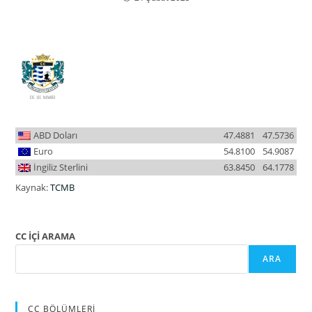
ABD Doları
47.4881
47.5736
Euro
54.8100
54.9087
İngiliz Sterlini
63.8450
64.1778
Kaynak:
TCMB
CC İÇİ ARAMA
ARA
CC BÖLÜMLERİ