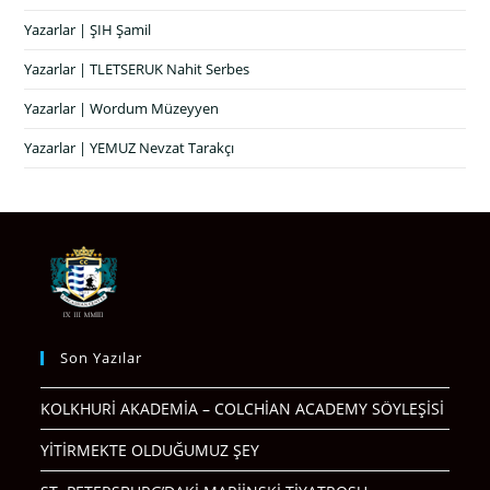
Yazarlar | ŞIH Şamil
Yazarlar | TLETSERUK Nahit Serbes
Yazarlar | Wordum Müzeyyen
Yazarlar | YEMUZ Nevzat Tarakçı
Son Yazılar
KOLKHURİ AKADEMİA – COLCHİAN ACADEMY SÖYLEŞİSİ
YİTİRMEKTE OLDUĞUMUZ ŞEY