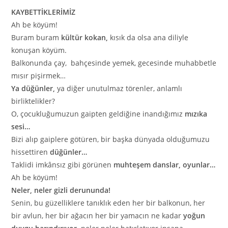
KAYBETTİKLERİMİZ
Ah be köyüm!
Buram buram
kültür kokan,
kısık da olsa ana diliyle
konuşan köyüm.
Balkonunda çay, bahçesinde yemek, gecesinde muhabbetle
mısır pişirmek…
Ya düğünler,
ya diğer unutulmaz törenler, anlamlı
birliktelikler?
O, çocukluğumuzun gaipten geldiğine inandığımız
mızıka
sesi…
Bizi alıp gaiplere götüren, bir başka dünyada olduğumuzu
hissettiren
düğünler…
Taklidi imkânsız gibi görünen
muhteşem danslar, oyunlar…
Ah be köyüm!
Neler, neler gizli derununda!
Senin, bu güzelliklere tanıklık eden her bir balkonun, her
bir avlun, her bir ağacın her bir yamacın ne kadar
yoğun