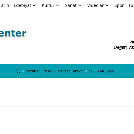
Tarih
Edebiyat
Kültür
Sanat
Videolar
Spor
Tu
Blog
>
Yazarlar | YEMUZ Nevzat Tarakçı
>
SİZE YAKIŞMADI