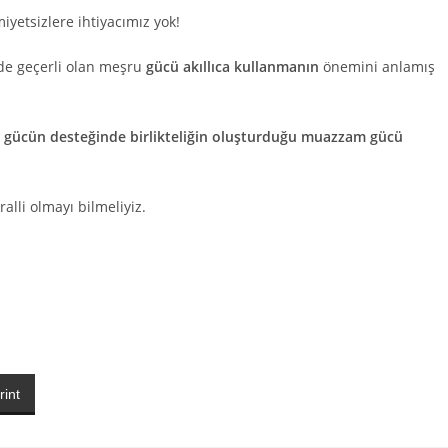
yetsizlere ihtiyacımız yok!
zde geçerli olan meşru
gücü akıllıca kullanmanın
önemini anlamış
 gücün desteğinde birlikteliğin oluşturduğu muazzam gücü
alli olmayı bilmeliyiz.
rint