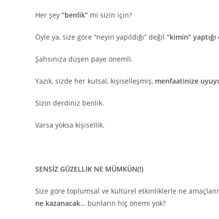
Her şey
“benlik”
mi sizin için?
Öyle ya, size göre “neyin yapıldığı” değil
“kimin” yaptığı
Şahsınıza düşen paye önemli.
Yazık, sizde her kutsal, kişiselleşmiş,
menfaatinize uyuy
Sizin derdiniz benlik.
Varsa yoksa kişisellik.
SENSİZ GÜZELLİK NE MÜMKÜN(!)
Size göre toplumsal ve kültürel etkinliklerle ne amaçl
ne kazanacak
… bunların hiç önemi yok?