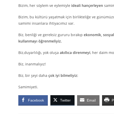
Bizim, her söylem ve eylemiyle
ideali hançerleyen
samimi
Bizim, bu kültürü yaşatmak için birlikteliğe ve günümü
samimi insanlara ihtiyacımız var.
Biz, benliği ve gereksiz gururu bırakıp
ekonomik, sosyal
kullanmayı öğrenmeliyiz.
Biz,duyarlılığı, yok oluşa
akıllıca direnmeyi
, her daim mor
Biz, inanmalıyız!
Biz, bir şeyi daha
çok iyi bilmeliyiz:
Samimiyeti.
Facebook
Twitter
Email
P