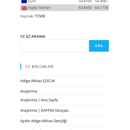
Euro
54.8100
54.9087
İngiliz Sterlini
63.8450
64.1778
Kaynak:
TCMB
CC İÇİ ARAMA
ARA
CC BÖLÜMLERİ
Adige-Abhaz ÇOCUK
Araştırma
Araştırma | Ana Sayfa
Araştırma | KAFFED Dosyası
Aydın Adige-Abhaz Gençliği