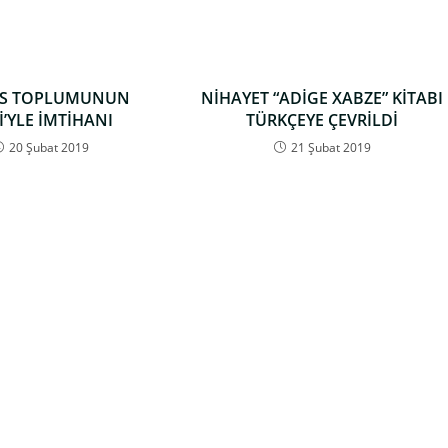
ES TOPLUMUNUN
NİHAYET “ADİGE XABZE” KİTABI
İ’YLE İMTİHANI
TÜRKÇEYE ÇEVRİLDİ
20 Şubat 2019
21 Şubat 2019