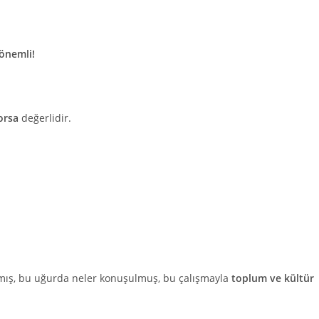
 önemli!
orsa
değerlidir.
anmış, bu uğurda neler konuşulmuş, bu çalışmayla
toplum ve kültür