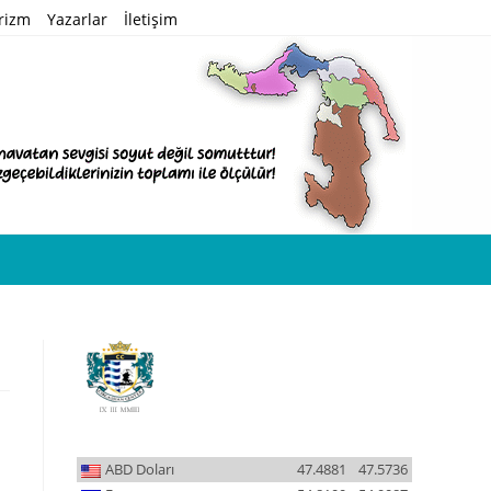
rizm
Yazarlar
İletişim
ABD Doları
47.4881
47.5736