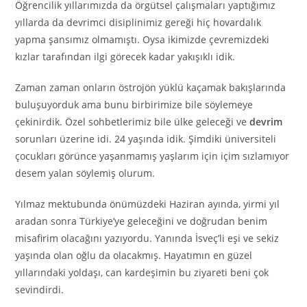
Öğrencilik yıllarımızda da örgütsel çalışmaları yaptığımız
yıllarda da devrimci disiplinimiz gereği hiç hovardalık
yapma şansımız olmamıştı. Oysa ikimizde çevremizdeki
kızlar tarafından ilgi görecek kadar yakışıklı idik.
Zaman zaman onların östrojön yüklü kaçamak bakışlarında
buluşuyorduk ama bunu birbirimize bile söylemeye
çekinirdik. Özel sohbetlerimiz bile ülke geleceği ve
devrim
sorunları üzerine idi. 24 yaşında idik. Şimdiki üniversiteli
çocukları görünce yaşanmamış yaşlarım için içim sızlamıyor
desem yalan söylemiş olurum.
Yılmaz mektubunda önümüzdeki Haziran ayında, yirmi yıl
aradan sonra Türkiye’ye geleceğini ve doğrudan benim
misafirim olacağını yazıyordu. Yanında İsveç’li eşi ve sekiz
yaşında olan oğlu da olacakmış. Hayatımın en güzel
yıllarındaki yoldaşı, can kardeşimin bu ziyareti beni çok
sevindirdi.