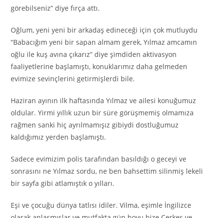
görebilseniz” diye fırça attı.
Oğlum, yeni yeni bir arkadaş edineceği için çok mutluydu
“Babacığım yeni bir sapan almam gerek, Yılmaz amcamın
oğlu ile kuş avına çıkarız” diye şimdiden aktivasyon
faaliyetlerine başlamıştı, konuklarımız daha gelmeden
evimize sevinçlerini getirmişlerdi bile.
Haziran ayının ilk haftasında Yılmaz ve ailesi konuğumuz
oldular. Yirmi yıllık uzun bir süre görüşmemiş olmamıza
rağmen sanki hiç ayrılmamışız gibiydi dostluğumuz
kaldığımız yerden başlamıştı.
Sadece evimizim polis tarafından basıldığı o geceyi ve
sonrasını ne Yılmaz sordu, ne ben bahsettim silinmiş lekeli
bir sayfa gibi atlamıştık o yılları.
Eşi ve çocuğu dünya tatlısı idiler. Vilma, eşimle İngilizce
olarak anlaşmışlar ve mutfakta gün boyu bize Çerkes ve