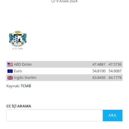
9 Aralık 2024
ABD Doları
47.4881
47.5736
Euro
54.8100
54.9087
İngiliz Sterlini
63.8450
64.1778
Kaynak:
TCMB
CC İÇİ ARAMA
ARA