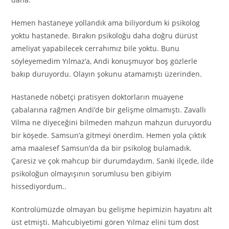
Hemen hastaneye yollandık ama biliyordum ki psikolog
yoktu hastanede. Bırakın psikoloğu daha doğru dürüst
ameliyat yapabilecek cerrahımız bile yoktu. Bunu
söyleyemedim Yılmaz’a, Andi konuşmuyor boş gözlerle
bakıp duruyordu. Olayın şokunu atamamıştı üzerinden.
Hastanede nöbetçi pratisyen doktorların muayene
çabalarına rağmen Andi’de bir gelişme olmamıştı. Zavallı
Vilma ne diyeceğini bilmeden mahzun mahzun duruyordu
bir köşede. Samsun’a gitmeyi önerdim. Hemen yola çıktık
ama maalesef Samsun’da da bir psikolog bulamadık.
Çaresiz ve çok mahcup bir durumdaydım. Sanki ilçede, ilde
psikoloğun olmayışının sorumlusu ben gibiyim
hissediyordum..
Kontrolümüzde olmayan bu gelişme hepimizin hayatını alt
üst etmişti. Mahcubiyetimi gören Yılmaz elini tüm dost