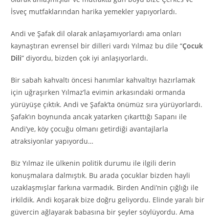
İsveç mutfaklarından harika yemekler yapıyorlardı.
Andi ve Şafak dil olarak anlaşamıyorlardı ama onları
kaynaştıran evrensel bir dilleri vardı Yılmaz bu dile “
Çocuk
Dili
” diyordu, bizden çok iyi anlaşıyorlardı.
Bir sabah kahvaltı öncesi hanımlar kahvaltıyı hazırlamak
için uğraşırken Yılmaz’la evimin arkasındaki ormanda
yürüyüşe çıktık. Andi ve Şafak’ta önümüz sıra yürüyorlardı.
Şafak’ın boynunda ancak yatarken çıkarttığı Sapanı ile
Andi’ye, köy çocuğu olmanı getirdiği avantajlarla
atraksiyonlar yapıyordu…
Biz Yılmaz ile ülkenin politik durumu ile ilgili derin
konuşmalara dalmıştık. Bu arada çocuklar bizden hayli
uzaklaşmışlar farkına varmadık. Birden Andi’nin çığlığı ile
irkildik. Andi koşarak bize doğru geliyordu. Elinde yaralı bir
güvercin ağlayarak babasına bir şeyler söylüyordu. Ama