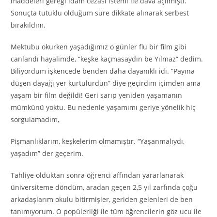
maddeleri gereği idam cezası istemi ile dava açılmıştı.
Sonuçta tutuklu olduğum süre dikkate alınarak serbest
bırakıldım.
Mektubu okurken yaşadığımız o günler flu bir film gibi
canlandı hayalimde, “keşke kaçmasaydın be Yılmaz” dedim.
Biliyordum işkencede benden daha dayanıklı idi. “Payına
düşen dayağı yer kurtulurdun” diye geçirdim içimden ama
yaşam bir film değildi! Geri sarıp yeniden yaşamanın
mümkünü yoktu. Bu nedenle yaşamımı geriye yönelik hiç
sorgulamadım,
Pişmanlıklarım, keşkelerim olmamıştır. “Yaşanmalıydı,
yaşadım” der geçerim.
Tahliye olduktan sonra öğrenci affından yararlanarak
üniversiteme döndüm, aradan geçen 2,5 yıl zarfında çoğu
arkadaşlarım okulu bitirmişler, geriden gelenleri de ben
tanımıyorum. O popülerliği ile tüm öğrencilerin göz ucu ile