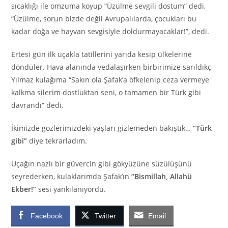
sıcaklığı ile omzuma koyup “Üzülme sevgili dostum” dedi,
“Üzülme, sorun bizde değil Avrupalılarda, çocukları bu
kadar doğa ve hayvan sevgisiyle doldurmayacaklar!”, dedi.
Ertesi gün ilk uçakla tatillerini yarıda kesip ülkelerine
döndüler. Hava alanında vedalaşırken birbirimize sarıldıkç
Yılmaz kulağıma “Sakın ola Şafak’a öfkelenip ceza vermeye
kalkma silerim dostluktan seni, o tamamen bir Türk gibi
davrandı” dedi.
İkimizde gözlerimizdeki yaşları gizlemeden bakıştık…
“Türk
gibi”
diye tekrarladım.
Uçağın nazlı bir güvercin gibi gökyüzüne süzülüşünü
seyrederken, kulaklarımda Şafak’ın
“Bismillah, Allahü
Ekber!”
sesi yankılanıyordu.
Facebook
Twitter
Email