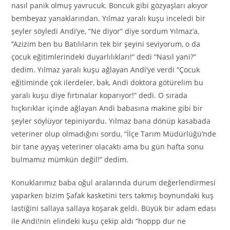
nasıl panik olmuş yavrucuk. Boncuk gibi gözyaşları akıyor
bembeyaz yanaklarından. Yılmaz yaralı kuşu inceledi bir
şeyler söyledi Andi’ye, “Ne diyor” diye sordum Yılmaz’a,
‘’Azizim ben bu Batılıların tek bir şeyini seviyorum, o da
çocuk eğitimlerindeki duyarlılıkları!” dedi “Nasıl yani?”
dedim. Yılmaz yaralı kuşu ağlayan Andi’ye verdi “Çocuk
eğitiminde çok ilerdeler, bak, Andi doktora götürelim bu
yaralı kuşu diye fırtınalar koparıyor!” dedi. O sırada
hıçkırıklar içinde ağlayan Andi babasına makine gibi bir
şeyler söylüyor tepiniyordu. Yılmaz bana dönüp kasabada
veteriner olup olmadığını sordu, “İlçe Tarım Müdürlüğü’nde
bir tane ayyaş veteriner olacaktı ama bu gün hafta sonu
bulmamız mümkün değil!” dedim.
Konuklarımız baba oğul aralarında durum değerlendirmesi
yaparken bizim Şafak kasketini ters takmış boynundaki kuş
lastiğini sallaya sallaya koşarak geldi. Büyük bir adam edası
ile Andi!nin elindeki kuşu çekip aldı “hoppp dur ne