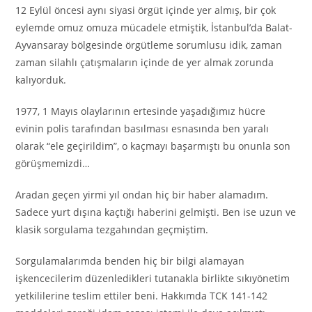
12 Eylül öncesi aynı siyasi örgüt içinde yer almış, bir çok
eylemde omuz omuza mücadele etmiştik, İstanbul’da Balat-
Ayvansaray bölgesinde örgütleme sorumlusu idik, zaman
zaman silahlı çatışmaların içinde de yer almak zorunda
kalıyorduk.
1977, 1 Mayıs olaylarının ertesinde yaşadığımız hücre
evinin polis tarafından basılması esnasında ben yaralı
olarak “ele geçirildim”, o kaçmayı başarmıştı bu onunla son
görüşmemizdi…
Aradan geçen yirmi yıl ondan hiç bir haber alamadım.
Sadece yurt dışına kaçtığı haberini gelmişti. Ben ise uzun ve
klasik sorgulama tezgahından geçmiştim.
Sorgulamalarımda benden hiç bir bilgi alamayan
işkencecilerim düzenledikleri tutanakla birlikte sıkıyönetim
yetkililerine teslim ettiler beni. Hakkımda TCK 141-142