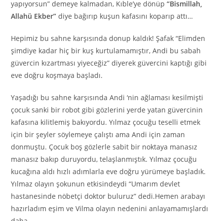
yapıyorsun” demeye kalmadan, Kıble’ye dönüp
“Bismillah,
Allahü Ekber”
diye bağırıp kuşun kafasını koparıp attı…
Hepimiz bu sahne karşısında donup kaldık! Şafak “Elimden
şimdiye kadar hiç bir kuş kurtulamamıştır, Andi bu sabah
güvercin kızartması yiyeceğiz” diyerek güvercini kaptığı gibi
eve doğru koşmaya başladı.
Yaşadığı bu sahne karşısında Andi ‘nin ağlaması kesilmişti
çocuk sanki bir robot gibi gözlerini yerde yatan güvercinin
kafasına kilitlemiş bakıyordu. Yılmaz çocuğu teselli etmek
için bir şeyler söylemeye çalıştı ama Andi için zaman
donmuştu. Çocuk boş gözlerle sabit bir noktaya manasız
manasız bakıp duruyordu, telaşlanmıştık. Yılmaz çocuğu
kucağına aldı hızlı adımlarla eve doğru yürümeye başladık.
Yılmaz olayın şokunun etkisindeydi “Umarım devlet
hastanesinde nöbetçi doktor buluruz” dedi.Hemen arabayı
hazırladım eşim ve Vilma olayın nedenini anlayamamışlardı
daha.