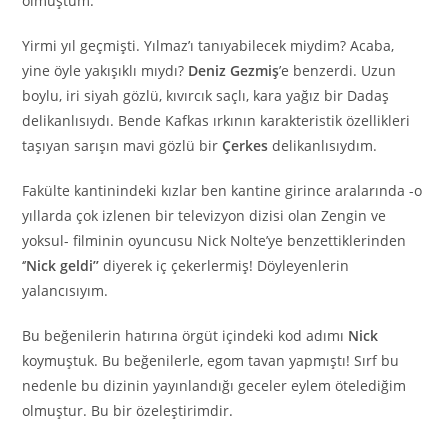
olmuştum.
Yirmi yıl geçmişti. Yılmaz’ı tanıyabilecek miydim? Acaba,
yine öyle yakışıklı mıydı?
Deniz Gezmiş
’e benzerdi. Uzun
boylu, iri siyah gözlü, kıvırcık saçlı, kara yağız bir Dadaş
delikanlısıydı. Bende Kafkas ırkının karakteristik özellikleri
taşıyan sarışın mavi gözlü bir
Çerkes
delikanlısıydım.
Fakülte kantinindeki kızlar ben kantine girince aralarında -o
yıllarda çok izlenen bir televizyon dizisi olan Zengin ve
yoksul- filminin oyuncusu Nick Nolte’ye benzettiklerinden
‘’
Nick geldi’’
diyerek iç çekerlermiş! Döyleyenlerin
yalancısıyım.
Bu beğenilerin hatırına örgüt içindeki kod adımı
Nick
koymuştuk. Bu beğenilerle, egom tavan yapmıştı! Sırf bu
nedenle bu dizinin yayınlandığı geceler eylem ötelediğim
olmuştur. Bu bir özeleştirimdir.