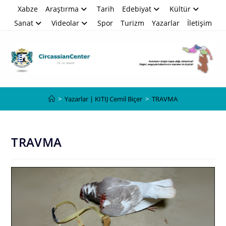
Skip
Xabze
Araştırma
Tarih
Edebiyat
Kültür
to
Sanat
Videolar
Spor
Turizm
Yazarlar
İletişim
content
Blog
>
Yazarlar | KITIJ Cemil Biçer
>
TRAVMA
TRAVMA