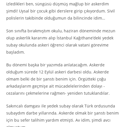
izledikleri ben, süngüsü düşmüş mağlup bir askerdim
şimdi! Uysal bir çocuk gibi derslere girip çıkıyordum. Sivil
polislerin takibinde olduğumun da bilincinde idim…
Son sınıfta bırakmıştım okulu, haziran döneminde mezun
olup askerlik kararımı alıp İstanbul Kağıthane’deki yedek
subay okulunda askeri öğrenci olarak vatani görevime
başladım.
Bu dönemi başka bir yazımda anlatacağım. Askerde
olduğum sürede 12 Eylül askeri darbesi oldu. Askerde
olmam belki de bir şanstı benim için. Örgütteki çoğu
arkadaşlarım geçmişe ait mücadelelerinden dolayı -
cezalarını çekmelerine rağmen- yeniden tutuklandılar.
Sakıncalı damgası ile yedek subay olarak Türk ordusunda
subaydım darbe yıllarında. Askerde olmak bir şanstı benim
için bu sefer talihim yardım etmişti. Av idim, şimdi avcı