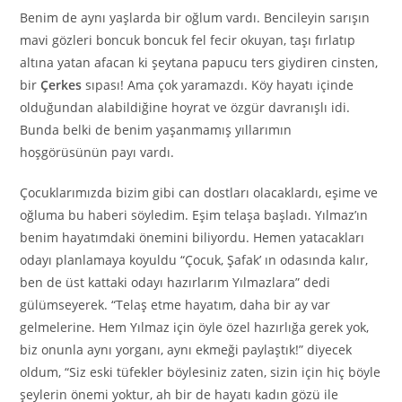
Benim de aynı yaşlarda bir oğlum vardı. Bencileyin sarışın
mavi gözleri boncuk boncuk fel fecir okuyan, taşı fırlatıp
altına yatan afacan ki şeytana papucu ters giydiren cinsten,
bir
Çerkes
sıpası! Ama çok yaramazdı. Köy hayatı içinde
olduğundan alabildiğine hoyrat ve özgür davranışlı idi.
Bunda belki de benim yaşanmamış yıllarımın
hoşgörüsünün payı vardı.
Çocuklarımızda bizim gibi can dostları olacaklardı, eşime ve
oğluma bu haberi söyledim. Eşim telaşa başladı. Yılmaz’ın
benim hayatımdaki önemini biliyordu. Hemen yatacakları
odayı planlamaya koyuldu “Çocuk, Şafak’ ın odasında kalır,
ben de üst kattaki odayı hazırlarım Yılmazlara” dedi
gülümseyerek. “Telaş etme hayatım, daha bir ay var
gelmelerine. Hem Yılmaz için öyle özel hazırlığa gerek yok,
biz onunla aynı yorganı, aynı ekmeği paylaştık!” diyecek
oldum, “Siz eski tüfekler böylesiniz zaten, sizin için hiç böyle
şeylerin önemi yoktur, ah bir de hayatı kadın gözü ile