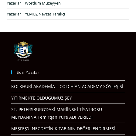
Yazarlar | Wordum Müzeyyen
Yazarlar | YEMUZ Nevzat Tarakçı
Son Yazılar
KOLKHURİ AKADEMİA – COLCHİAN ACADEMY SÖYLEŞİSİ
YİTİRMEKTE OLDUĞUMUZ ŞEY
ST. PETERSBURG’DAKİ MARİİNSKİ TİYATROSU
MEYDANINA Temirqan Yure ADI VERİLDİ
MEŞFEŞ’U NECDET’İN KİTABININ DEĞERLENDİRMESİ