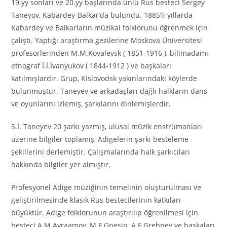
19.yy sonları ve 20.yy başlarında ünlü Rus besteci Sergey
Taneyov, Kabardey-Balkar’da bulundu. 1885’li yıllarda
Kabardey ve Balkarların müzikal folklorunu öğrenmek için
çalıştı. Yaptığı araştırma gezilerine Moskova Üniversitesi
profesörlerinden M.M.Kovalevsk ( 1851-1916 ), bilimadamı,
etnograf İ.İ.İvanyukov ( 1844-1912 ) ve başkaları
katılmışlardır. Grup, Kislovodsk yakınlarındaki köylerde
bulunmuştur. Taneyev ve arkadaşları dağlı halkların dans
ve oyunlarını izlemiş, şarkılarını dinlemişlerdir.
S.İ. Taneyev 20 şarkı yazmış, ulusal müzik enstrümanları
üzerine bilgiler toplamış, Adigelerin şarkı besteleme
şekillerini derlemiştir. Çalışmalarında halk şarkıcıları
hakkında bilgiler yer almıştır.
Profesyonel Adige müziğinin temelinin oluşturulması ve
geliştirilmesinde klasik Rus bestecilerinin katkıları
büyüktür. Adige folklorunun araştırılıp öğrenilmesi için
besteci A.M.Avraamov, M.F.Gnesin, A.F.Grebnev ve başkaları