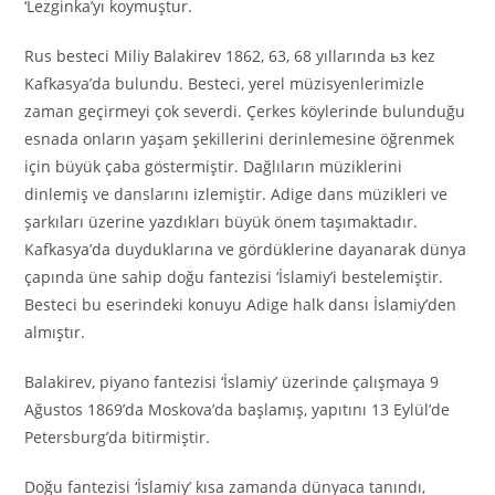
‘Lezginka’yı koymuştur.
Rus besteci Miliy Balakirev 1862, 63, 68 yıllarında ьз kez
Kafkasya’da bulundu. Besteci, yerel müzisyenlerimizle
zaman geçirmeyi çok severdi. Çerkes köylerinde bulunduğu
esnada onların yaşam şekillerini derinlemesine öğrenmek
için büyük çaba göstermiştir. Dağlıların müziklerini
dinlemiş ve danslarını izlemiştir. Adige dans müzikleri ve
şarkıları üzerine yazdıkları büyük önem taşımaktadır.
Kafkasya’da duyduklarına ve gördüklerine dayanarak dünya
çapında üne sahip doğu fantezisi ‘İslamiy’i bestelemiştir.
Besteci bu eserindeki konuyu Adige halk dansı İslamiy’den
almıştır.
Balakirev, piyano fantezisi ‘İslamiy’ üzerinde çalışmaya 9
Ağustos 1869’da Moskova’da başlamış, yapıtını 13 Eylül’de
Petersburg’da bitirmiştir.
Doğu fantezisi ‘İslamiy’ kısa zamanda dünyaca tanındı,