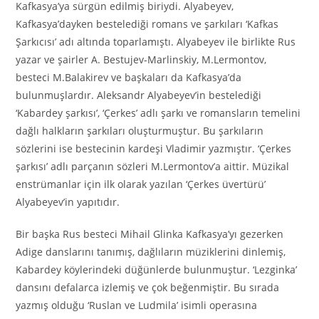
Kafkasya’ya sürgün edilmiş biriydi. Alyabeyev,
Kafkasya’dayken bestelediği romans ve şarkıları ‘Kafkas
Şarkıcısı’ adı altında toparlamıştı. Alyabeyev ile birlikte Rus
yazar ve şairler A. Bestujev-Marlinskiy, M.Lermontov,
besteci M.Balakirev ve başkaları da Kafkasya’da
bulunmuşlardır. Aleksandr Alyabeyev’in bestelediği
‘Kabardey şarkısı’, ‘Çerkes’ adlı şarkı ve romansların temelini
dağlı halkların şarkıları oluşturmuştur. Bu şarkıların
sözlerini ise bestecinin kardeşi Vladimir yazmıştır. ‘Çerkes
şarkısı’ adlı parçanın sözleri M.Lermontov’a aittir. Müzikal
enstrümanlar için ilk olarak yazılan ‘Çerkes üvertürü’
Alyabeyev’in yapıtıdır.
Bir başka Rus besteci Mihail Glinka Kafkasya’yı gezerken
Adige danslarını tanımış, dağlıların müziklerini dinlemiş,
Kabardey köylerindeki düğünlerde bulunmuştur. ‘Lezginka’
dansını defalarca izlemiş ve çok beğenmiştir. Bu sırada
yazmış olduğu ‘Ruslan ve Ludmila’ isimli operasına