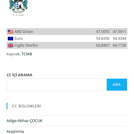
ABD Doları
47.5055
47.5911
Euro
54.8356
54.9344
İngiliz Sterlini
63.8407
64.1736
Kaynak:
TCMB
CC İÇİ ARAMA
ARA
CC BÖLÜMLERİ
Adige-Abhaz ÇOCUK
Araştırma