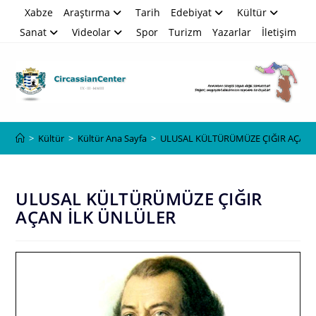
Skip
Xabze
Araştırma
Tarih
Edebiyat
Kültür
to
Sanat
Videolar
Spor
Turizm
Yazarlar
İletişim
content
Blog
>
Kültür
>
Kültür Ana Sayfa
>
ULUSAL KÜLTÜRÜMÜZE ÇIĞIR AÇAN 
ULUSAL KÜLTÜRÜMÜZE ÇIĞIR
AÇAN İLK ÜNLÜLER