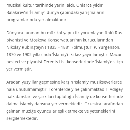
müzikal kültür tarihinde yerini aldı. Onlarca yıldır
Balakirev’in ‘İslamiy’i dünya çapındaki yarışmaların
programlarında yer almaktadır.
Dünyaca tanınan bu müzikal yapıtı ilk yorumlayan ünlü Rus
piyanisti ve Moskova Konservatuarı’nın kurucularından
Nikolay Rubinşteyn ( 1835 – 1881 ) olmuştur. P. Yurgenson,
1870 ve 1902 yıllarında ‘İslamiy’i iki kez yayınlamıştır. Macar
besteci ve piyanist Ferents List konserlerinde ‘İslamiy’e sıkça
yer vermiştir.
Aradan yüzyıllar geçmesine karşın ‘İslamiy’ müzikseverlerce
hala unutulmamıştır. Törenlerde yine çalınmaktadır. Adigey
halk dansları ve şarkıları topluluğu İslamiy de konserlerinde
daima İslamiy dansına yer vermektedir. Orkestra tarafından
çalınan müziğe oyuncular eşlik etmekte ve yeteneklerini
sergilemektedir.