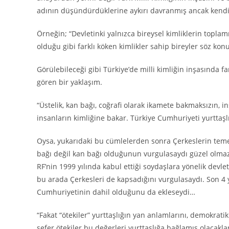
adının düşündürdüklerine aykırı davranmış ancak kendi y
Örneğin; “Devletinki yalnızca bireysel kimliklerin topl
olduğu gibi farklı köken kimlikler sahip bireyler söz ko
Görülebileceği gibi Türkiye’de milli kimliğin inşasında f
gören bir yaklaşım.
“Üstelik, kan bağı, coğrafi olarak ikamete bakmaksızın, i
insanların kimliğine bakar. Türkiye Cumhuriyeti yurttaşl
Oysa, yukarıdaki bu cümlelerden sonra Çerkeslerin temel
bağı değil kan bağı olduğunun vurgulasaydı güzel olmaz 
RF’nin 1999 yılında kabul ettiği soydaşlara yönelik devlet
bu arada Çerkesleri de kapsadığını vurgulasaydı. Son 4
Cumhuriyetinin dahil olduğunu da ekleseydi…
“Fakat “ötekiler” yurttaşlığın yan anlamlarını, demokrati
sefer ötekiler bu değerleri yurttaşlığa bağlamış olacakl