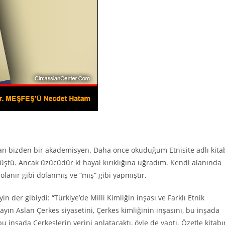
layan bizden bir akademisyen. Daha önce okuduğum Etnisite adlı kita
müştü. Ancak üzücüdür ki hayal kırıklığına uğradım. Kendi alanında
olanır gibi dolanmış ve “mış” gibi yapmıştır.
 der gibiydi: “Türkiye’de Milli Kimliğin inşası ve Farklı Etnik
yın Aslan Çerkes siyasetini, Çerkes kimliğinin inşasını, bu inşada
bu inşada Çerkeslerin yerini anlatacaktı, öyle de yaptı. Özetle kitabı