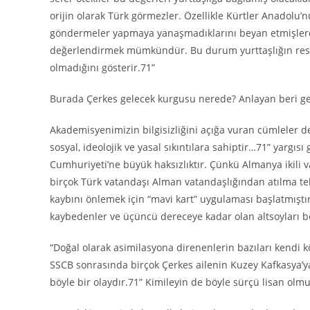
orijin olarak Türk görmezler. Özellikle Kürtler Anadolu’
göndermeler yapmaya yanaşmadıklarını beyan etmişlerdir
değerlendirmek mümkündür. Bu durum yurttaşlığın resmi t
olmadığını gösterir.71”
Burada Çerkes gelecek kurgusu nerede? Anlayan beri g
Akademisyenimizin bilgisizliğini açığa vuran cümleler de
sosyal, ideolojik ve yasal sıkıntılara sahiptir…71” yargısı
Cumhuriyeti’ne büyük haksızlıktır. Çünkü Almanya ikili
birçok Türk vatandaşı Alman vatandaşlığından atılma teh
kaybını önlemek için “mavi kart” uygulaması başlatmıştır
kaybedenler ve üçüncü dereceye kadar olan altsoyları be
“Doğal olarak asimilasyona direnenlerin bazıları kendi 
SSCB sonrasında birçok Çerkes ailenin Kuzey Kafkasya’ya
böyle bir olaydır.71” Kimileyin de böyle sürçü lisan olmu