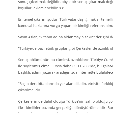
sonuç çıkartmak değildir, böyle bir sonuç çıkartmak doğ
koşulları eklemlenebilir.83”
En temel çıkarım şudur: Türk vatandaşlığı haklar temelli 
kamusal haklarına vurgu yapan bir kimliği referans alma
Sayın Aslan, “kitabın adına aldanmayın sakın” der gibi de
“Türkiye’de bazı etnik gruplar gibi Çerkesler de azınlık o
Sonuç bölümünün bu cümlesi, azınlıkların Türkiye Cumhu
ile söylenmiş olmalı. Oysa daha 09.11.2008’de, bu galat
başlıklı, adımı yazarak aradığınızda internette bulabilec
“Başta ders kitaplarında yer alan dil, din, etnisite farklı
çıkarılmalıdır.
Çerkeslerin de dahil olduğu Türkiye’nin sahip olduğu çok 
fikri, kimlikler bazında gerçekliğe dönüştürülmelidir. Bun