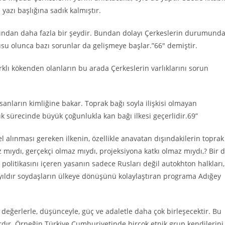
azı başlığına sadık kalmıştır.
amından daha fazla bir şeydir. Bundan dolayı Çerkeslerin durumund
nusu olunca bazı sorunlar da gelişmeye başlar.”66″ demiştir.
arklı kökenden olanların bu arada Çerkeslerin varlıklarını sorun
nsanların kimliğine bakar. Toprak bağı soyla ilişkisi olmayan
ık sürecinde büyük çoğunlukla kan bağı ilkesi geçerlidir.69”
 alınması gereken ilkenin, özellikle anavatan dışındakilerin toprak
mıydı, gerçekçi olmaz mıydı, projeksiyona katkı olmaz mıydı,? Bir 
 politikasını içeren yasanın sadece Rusları değil autokhton halkları,
 yıldır soydaşların ülkeye dönüşünü kolaylaştıran programa Adığey
k değerlerle, düşünceyle, güç ve adaletle daha çok birleşecektir. Bu
ardır. Örneğin Türkiye Cumhuriyetinde birçok etnik grup kendilerini