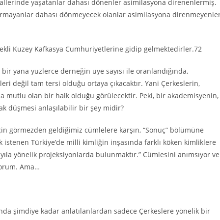
allerinde yaşatanlar dahası dönenler asimilasyona direnenlermiş.
urmayanlar dahası dönmeyecek olanlar asimilasyona direnmeyenler
ürekli Kuzey Kafkasya Cumhuriyetlerine gidip gelmektedirler.72
ı bir yana yüzlerce derneğin üye sayısı ile oranlandığında,
eri değil tam tersi olduğu ortaya çıkacaktır. Yani Çerkeslerin,
 mutlu olan bir halk olduğu görülecektir. Peki, bir akademisyenin,
 düşmesi anlaşılabilir bir şey midir?
için görmezden geldiğimiz cümlelere karşın, “Sonuç” bölümüne
tenen Türkiye’de milli kimliğin inşasında farklı köken kimliklere
yıla yönelik projeksiyonlarda bulunmaktır.” Cümlesini anımsıyor ve
ıyorum. Ama…
kında şimdiye kadar anlatılanlardan sadece Çerkeslere yönelik bir