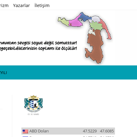
rizm
Yazarlar
İletişim
YILI
ABD Doları
47.5229
47.6085