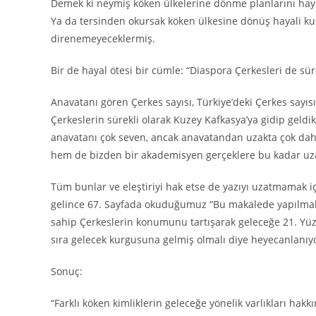
Demek ki neymiş köken ülkelerine dönme planlarını hay
Ya da tersinden okursak köken ülkesine dönüş hayali k
direnemeyeceklermiş.
Bir de hayal ötesi bir cümle: “Diaspora Çerkesleri de s
Anavatanı gören Çerkes sayısı, Türkiye’deki Çerkes sayıs
Çerkeslerin sürekli olarak Kuzey Kafkasya’ya gidip geldikl
anavatanı çok seven, ancak anavatandan uzakta çok daha
hem de bizden bir akademisyen gerçeklere bu kadar uzak
Tüm bunlar ve eleştiriyi hak etse de yazıyı uzatmamak 
gelince 67. Sayfada okuduğumuz “Bu makalede yapılmak is
sahip Çerkeslerin konumunu tartışarak geleceğe 21. Yüz
sıra gelecek kurgusuna gelmiş olmalı diye heyecanlan
Sonuç:
“Farklı köken kimliklerin geleceğe yönelik varlıkları hak