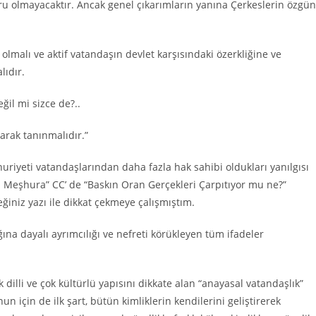
ru olmayacaktır. Ancak genel çıkarımların yanına Çerkeslerin özgün
olmalı ve aktif vatandaşın devlet karşısındaki özerkliğine ve
lıdır.
ğil mi sizce de?..
larak tanınmalıdır.”
riyeti vatandaşlarından daha fazla hak sahibi oldukları yanılgısı
-ı Meşhura” CC’ de “Baskın Oran Gerçekleri Çarpıtıyor mu ne?”
eğiniz yazı ile dikkat çekmeye çalışmıştım.
lığına dayalı ayrımcılığı ve nefreti körükleyen tüm ifadeler
dilli ve çok kültürlü yapısını dikkate alan “anayasal vatandaşlık”
un için de ilk şart, bütün kimliklerin kendilerini geliştirerek