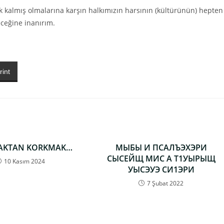
ak kalmış olmalarına karşın halkımızın harsının (kültürünün) hepten
ceğine inanırım.
rint
AKTAN KORKMAK…
МЫБЫ И ПСАЛЪЭХЭРИ
СЫСЕЙЩ МИС А Т1УЫРЫЩ
10 Kasım 2024
УЫСЭУЭ СИ1ЭРИ
7 Şubat 2022