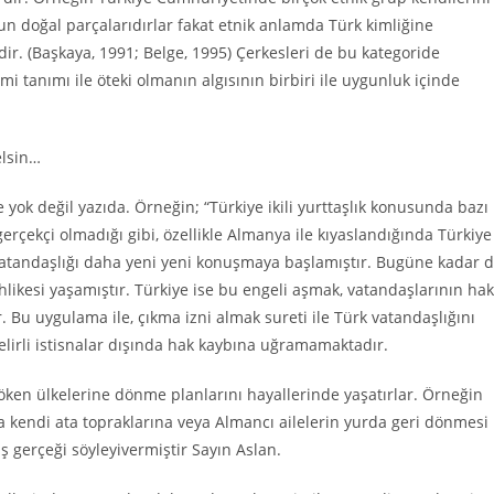
nun doğal parçalarıdırlar fakat etnik anlamda Türk kimliğine
. (Başkaya, 1991; Belge, 1995) Çerkesleri de bu kategoride
anımı ile öteki olmanın algısının birbiri ile uygunluk içinde
elsin…
 yok değil yazıda. Örneğin; “Türkiye ikili yurttaşlık konusunda bazı
 gerçekçi olmadığı gibi, özellikle Almanya ile kıyaslandığında Türkiye
 vatandaşlığı daha yeni yeni konuşmaya başlamıştır. Bugüne kadar 
likesi yaşamıştır. Türkiye ise bu engeli aşmak, vatandaşlarının hak
. Bu uygulama ile, çıkma izni almak sureti ile Türk vatandaşlığını
lirli istisnalar dışında hak kaybına uğramamaktadır.
köken ülkelerine dönme planlarını hayallerinde yaşatırlar. Örneğin
 kendi ata topraklarına veya Almancı ailelerin yurda geri dönmesi
ş gerçeği söyleyivermiştir Sayın Aslan.