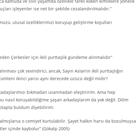
a kamuda ve sivil yaşamda özellikle farklı köken kimliklere yönelik
çları işleyenler ise net bir şekilde cezalandırılmalıdır.”
üzü, ulusal özelliklerimizi koruyup geliştirme koşulları
den Çerkesler için ikili yurttaşlık gündeme alınmalıdır”
ası çok sevindirici, ancak, Sayın Aslan’ın ikili yurttaşlığın
leni ikinci yarısı aynı derecede üzücü değil midir?
n arkadaşlarımızı bıkmadan usanmadan eleştiririm. Ama hep
asıl koruyabildiğime şaşan arkadaşlarım da yok değil. Dilim
itapta buldum diyebilirim:
kalmışlarsa o cemiyet kurtulabilir. Şayet halkın harsı da bozulmuşsa
tler içinde kaybolur” (Gökalp 2005)