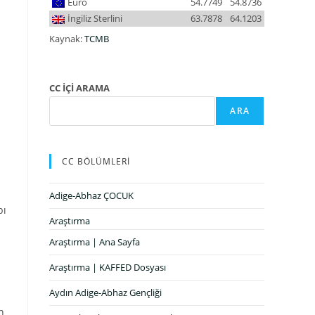
Euro
54.7749
54.8736
İngiliz Sterlini
63.7878
64.1203
Kaynak:
TCMB
CC İÇİ ARAMA
ARA
CC BÖLÜMLERİ
Adige-Abhaz ÇOCUK
bı
Araştırma
Araştırma | Ana Sayfa
Araştırma | KAFFED Dosyası
Aydın Adige-Abhaz Gençliği
n