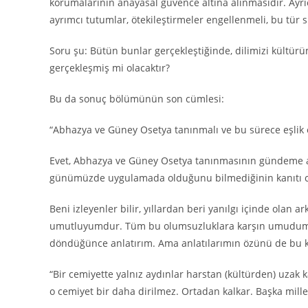
korumalarının anayasal güvence altına alınmasıdır. Ayrıc
ayrımcı tutumlar, ötekileştirmeler engellenmeli, bu tür su
Soru şu: Bütün bunlar gerçekleştiğinde, dilimizi kültürüm
gerçekleşmiş mi olacaktır?
Bu da sonuç bölümünün son cümlesi:
“Abhazya ve Güney Osetya tanınmalı ve bu sürece eşlik e
Evet, Abhazya ve Güney Osetya tanınmasının gündeme alınm
günümüzde uygulamada olduğunu bilmediğinin kanıtı cüm
Beni izleyenler bilir, yıllardan beri yanılgı içinde ola
umutluyumdur. Tüm bu olumsuzluklara karşın umudumu n
döndüğünce anlatırım. Ama anlatılarımın özünü de bu k
“Bir cemiyette yalnız aydınlar harstan (kültürden) uzak 
o cemiyet bir daha dirilmez. Ortadan kalkar. Başka mille