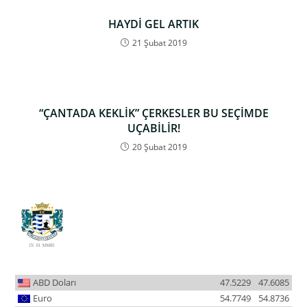
HAYDİ GEL ARTIK
21 Şubat 2019
“ÇANTADA KEKLİK” ÇERKESLER BU SEÇİMDE
UÇABİLİR!
20 Şubat 2019
ABD Doları
47.5229
47.6085
Euro
54.7749
54.8736