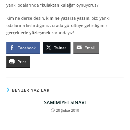
yankı odalarında
“kulaktan kulağa”
oynuyoruz?
Kim ne derse desin,
kim ne yazarsa yazsın
, biz; yankı
odalarına kıstırdığımız, orada gürültüye getirdiğimiz
gerçeklerle yüzleşmek
zorundayız!
Facebook
Twitter
Email
Print
BENZER YAZILAR
SAMİMİYET SINAVI
20 Şubat 2019