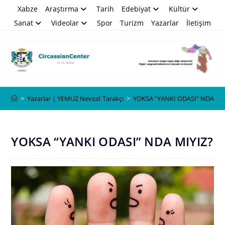
Skip
Xabze
Araştırma
Tarih
Edebiyat
Kültür
to
Sanat
Videolar
Spor
Turizm
Yazarlar
İletişim
content
Blog
>
Yazarlar | YEMUZ Nevzat Tarakçı
>
YOKSA “YANKI ODASI” NDA MI
YOKSA “YANKI ODASI” NDA MIYIZ?