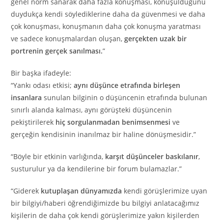
genel norm sanarak daha fazla konuşması, konuşulduğunu
duydukça kendi söylediklerine daha da güvenmesi ve daha
çok konuşması, konuşmanın daha çok konuşma yaratması
ve sadece konuşmalardan oluşan,
gerçekten uzak bir
portrenin gerçek sanılması.
”
Bir başka ifadeyle:
“Yankı odası etkisi;
aynı düşünce etrafında birleşen
insanlara
sunulan bilginin o düşüncenin etrafında bulunan
sınırlı alanda kalması, aynı görüşteki düşüncenin
pekiştirilerek
hiç sorgulanmadan benimsenmesi
ve
gerçeğin kendisinin inanılmaz bir haline dönüşmesidir.”
“Böyle bir etkinin varlığında,
karşıt düşünceler baskılanır
,
susturulur ya da kendilerine bir forum bulamazlar.”
“Giderek
kutuplaşan dünyamızda
kendi görüşlerimize uyan
bir bilgiyi/haberi öğrendiğimizde bu bilgiyi anlatacağımız
kişilerin de daha çok kendi görüşlerimize yakın kişilerden