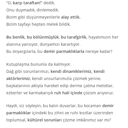
“O,
karşı taraftan!”
dedik.
Onu duymadık, dinlemedik.
Bizim gibi düşünmeyenlerle
alay ettik.
Bizim tayfayı hepten melek bildik.
Bu benlik, bu bölünmüşlük
,
bu tarafgirlik,
hayatımızın her
alanına yansıyor, dünyamızı karartıyor.
Bu önyargılarla, bu
demir parmaklıklarla
nereye kadar?
Kutuplaşma bununla da kalmıyor.
Dağ gibi sorunlarımızı,
kendi dinamiklerimiz, kendi
aktörlerimiz
, kendi unsurlarımızla çözmek yerine,
başkalarının aklıyla hareket edip derme çatma metotlar,
ezberler ve karmakarışık
ruh hali içinde
çözüm arıyoruz.
Haydi, siz söyleyin, bu kalın duvarlar, bu kocaman
demir
parmaklıklar
içindeki bu zihni ve ruhi kısıtlar üzerinden
toplumsal,
kültürel sorunları
çözme imkânımız var mı?