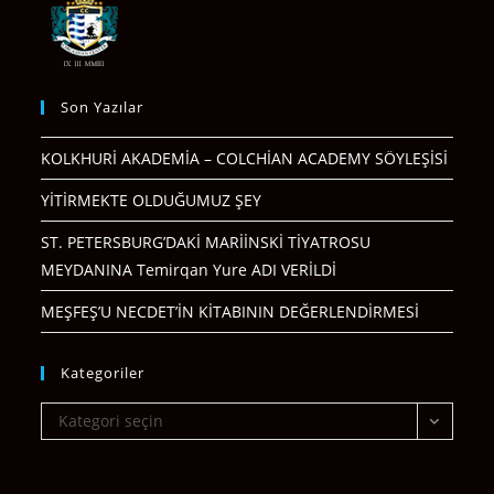
Son Yazılar
KOLKHURİ AKADEMİA – COLCHİAN ACADEMY SÖYLEŞİSİ
YİTİRMEKTE OLDUĞUMUZ ŞEY
ST. PETERSBURG’DAKİ MARİİNSKİ TİYATROSU
MEYDANINA Temirqan Yure ADI VERİLDİ
MEŞFEŞ’U NECDET’İN KİTABININ DEĞERLENDİRMESİ
Kategoriler
Kategoriler
Kategori seçin