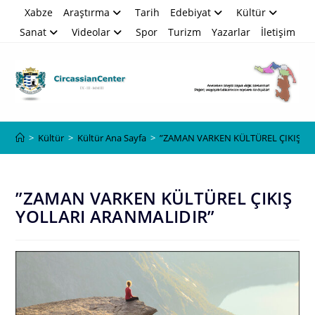
Skip
Xabze
Araştırma
Tarih
Edebiyat
Kültür
to
Sanat
Videolar
Spor
Turizm
Yazarlar
İletişim
content
Blog
>
Kültür
>
Kültür Ana Sayfa
>
”ZAMAN VARKEN KÜLTÜREL ÇIKIŞ Y
”ZAMAN VARKEN KÜLTÜREL ÇIKIŞ
YOLLARI ARANMALIDIR”