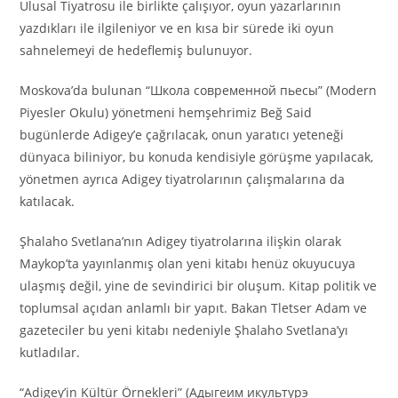
Ulusal Tiyatrosu ile birlikte çalışıyor, oyun yazarlarının
yazdıkları ile ilgileniyor ve en kısa bir sürede iki oyun
sahnelemeyi de hedeflemiş bulunuyor.
Moskova’da bulunan “Школа современной пьесы” (Modern
Piyesler Okulu) yönetmeni hemşehrimiz Beğ Said
bugünlerde Adigey’e çağrılacak, onun yaratıcı yeteneği
dünyaca biliniyor, bu konuda kendisiyle görüşme yapılacak,
yönetmen ayrıca Adigey tiyatrolarının çalışmalarına da
katılacak.
Şhalaho Svetlana’nın Adigey tiyatrolarına ilişkin olarak
Maykop’ta yayınlanmış olan yeni kitabı henüz okuyucuya
ulaşmış değil, yine de sevindirici bir oluşum. Kitap politik ve
toplumsal açıdan anlamlı bir yapıt. Bakan Tletser Adam ve
gazeteciler bu yeni kitabı nedeniyle Şhalaho Svetlana’yı
kutladılar.
“Adigey’in Kültür Örnekleri” (Адыгеим икультурэ