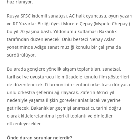
hazırlanıyor.
Rusya SFSC kıdemli sanatçısı, AC halk oyuncusu, oyun yazarı
ve RF Yazarlar Birliği üyesi Murete Çepay (Мурete Chepay )
bu yıl 70 yaşına bastı. Yıldönümü kutlaması Bakanlık
tarafından düzenlenecek. Ünlü besteci Nehay Aslan
yönetiminde Adige sanat müziği konulu bir çalışma da
sürdürülüyor.
Bu arada gençlere yönelik akşam toplantıları, sanatsal,
tarihsel ve uyuşturucu ile mücadele konulu film gösterileri
de düzenlenecek. Filarmoni’nin senfoni orkestrası dünyaca
ünlü orkestra şeflerini ağırlayacak. Zaferin 65’nci yılı
nedeniyle yaşama ilişkin görevler anlatılacak ve yerine
getirilecek. Bakanlıklar geçmişi anımsatıcı, tarihi doğru
olarak kitleleretanıtma içerikli toplantı ve dinletiler
düzenleyecekler.
Önde duran sorunlar nelerdir?