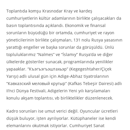
Toplantıda komşu Krasnodar Kray ve kardeş
cumhuriyetlerin kültür adamlarının birlikte çalışacakları da
basın toplantısında açıklandı. Ekonomik ve finansal
sorunların büyüdüğü bir ortamda, cumhuriyet ve rayon
yöneticilerinin birlikte çalışmaları, 131 nolu Rusya yasasının
yarattığı engeller ve başka sorunlar da görüşüldü. Ünlü
topluluklarımız “Nalmes” ve “İslamıy” Rusya’da ve diğer
ülkelerde gösteriler sunacak, programlarında yenilikler
yapaaklar. “Къэгъэгъэштахьэр” (Kegegeshtaher/Çiçek
Yarışı) adlı ulusal gün için Adige-Abhaz tiyatrolarının
“Кавказский меловый кругыр” (Kafkas Tebeşir Dairesi) adlı
II’nci Dünya Festivali, Adigelerin Yeni yılı karşılamaları
konulu akşam toplantısı, vb birliktelikler düzenlenecek.
Kadro sorunları ise umut verici değil. Oyuncular ücretleri
düşük buluyor, işten ayrılıyorlar. Kütüphaneler ise kendi
elemanlarını okutmak istiyorlar. Cumhuriyet Sanat