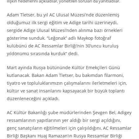
ilişkin hedeflerini açıkladılar, yöneltilen soruları da yanıtladılar.
Adam Tletser, bu yıl AC Ulusal Müzesi’nde düzenlemiş
olduğumuz ilk sergi eğitim ve Adige tarihi üzerineydi,
sergide Adige Ulusal Müzesi’nden alınma bazı örnekleri
gösterime sunduk. “Leğonak” adlı Maykop fotoğraf
kulübünü de AC Ressamlar Birliği’nin 30’uncu kuruluş
yıldönümü sırasında kurduk” dedi.
Mart ayında Rusya bütününde Kültür Emekçileri Günü
kutlanacak. Bakan Adam Tletser, bu bakımdan filarmoni,
tiyatro ve topluluklarımızın çalışmalarını ilerletmeleri için,
kültür ve sanat insanlarını kapsayacak bir büyük toplantı
düzenleneceğini açıkladı.
AC Kültür Bakanlığı şube müdürlerinden Şevgen Bel, Adigey
ressamlarının yapıtlarının yer aldığı bir sergi açıldığını,
genç sanatçıların eğitilmeleri için çalışıldığını, AC Ressamlar
Birliği Başkanı Huaj Ramazan’ın Rusya Ressamlar Birliği