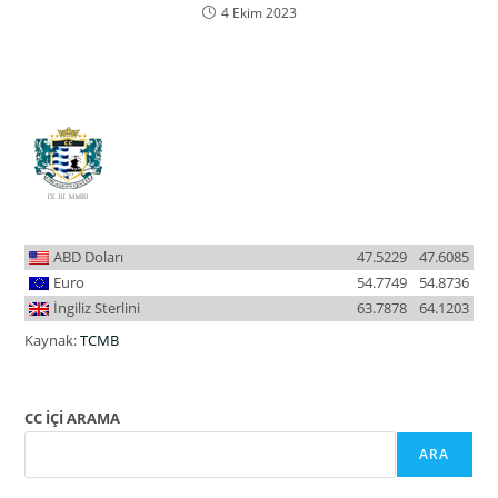
4 Ekim 2023
ABD Doları
47.5229
47.6085
Euro
54.7749
54.8736
İngiliz Sterlini
63.7878
64.1203
Kaynak:
TCMB
CC İÇİ ARAMA
ARA