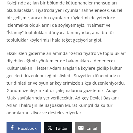
Koleji’nde açılan bir bölümde kütüphaneler mensupları
okutulacaklar. Tiyatroda yeni oyunlar sahnelenecek. Güzel
bir gelişme, ancak bu oyunların köylerimizde yeterince
izlenmekte olduklarını da söyleyemeyiz. “Nalmes” ve
“İslamıy” toplulukları dünyaca tanınıyorlar, ama bu tür
topluluklar köylerimizi hala teğet geçiyorlar gibi.
Eksiklikleri giderme anlamında “Gezici tiyatro ve topluluklar”
diyebileceğimiz yöntemler de bakanlıklarca denenecek.
Kültür Bakanı Tletser Adam araçlarla köylere gidilip kültür
geceleri düzenleneceğini söyledi. Sovyetler döneminde o
tür dinletiler ve oyunlar köylerimizde sıkça düzenleniyordu.
Günümüze ilişkin kültür çalışmalarına gazetemiz -Adige
Mak- sayfalarında yer verilecektir. Adigey Devlet Başkanı
Aslan Thak’uşın ile Başbakan Murat Kump’ıl da kültür
adamlarını izliyor ve destek veriyorlar.
Facebook
Twitter
Email