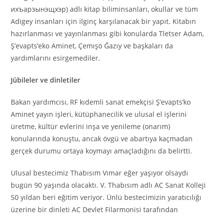
ихъарзынэщхэр) adlı kitap biliminsanları, okullar ve tüm
Adigey insanları için ilginç karşılanacak bir yapıt. Kitabın
hazırlanması ve yayınlanması gibi konularda Tletser Adam,
Ş’evapts’eko Aminet, Çemışö Ğazıy ve başkaları da
yardımlarını esirgemediler.
Jübileler ve dinletiler
Bakan yardımcısı, RF kıdemli sanat emekçisi Ş’evapts’ko
Aminet yayın işleri, kütüphanecilik ve ulusal el işlerini
üretme, kültür evlerini inşa ve yenileme (onarım)
konularında konuştu, ancak övgü ve abartıya kaçmadan
gerçek durumu ortaya koymayı amaçladığını da belirtti.
Ulusal bestecimiz Thabısım Vımar eğer yaşıyor olsaydı
bugün 90 yaşında olacaktı. V. Thabısım adlı AC Sanat Kolleji
50 yıldan beri eğitim veriyor. Ünlü bestecimizin yaratıcılığı
üzerine bir dinleti AC Devlet Filarmonisi tarafından